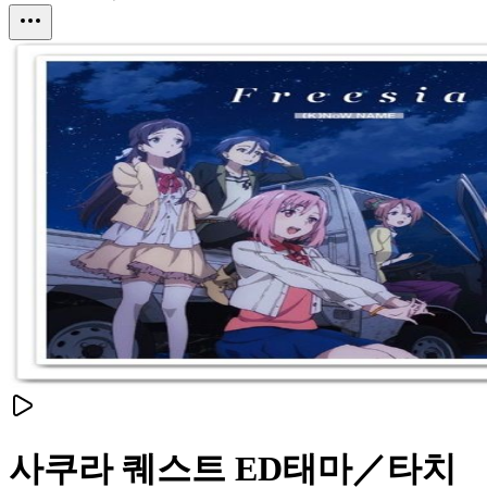
사쿠라 퀘스트 ED태마／타치