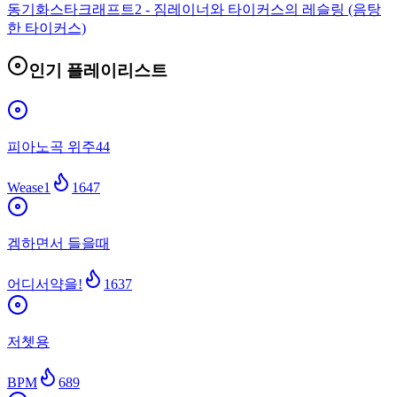
동기화
스타크래프트2 - 짐레이너와 타이커스의 레슬링 (음탕
한 타이커스)
인기 플레이리스트
피아노곡 위주44
Wease1
1647
겜하면서 들을때
어디서약을!
1637
저쳇용
BPM
689