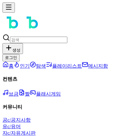
생성
로그인
홈
인기
탐색
플레이리스트
메시지함
컨텐츠
브금
짤
플래시게임
커뮤니티
공
c/공지사항
유
c/유머
자
c/자유게시판