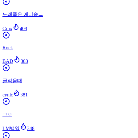
노래좋은 애니송ㅡ
Crux
409
Rock
BAD
383
글적을때
cynic
381
ㄱㅇ
LM백영
348