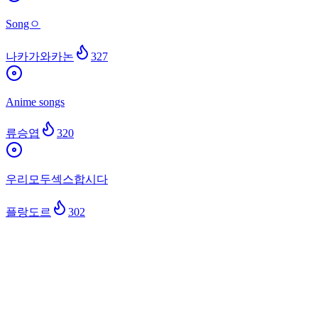
Songㅇ
나카가와카논
327
Anime songs
류승엽
320
우리모두섹스합시다
플랑도르
302