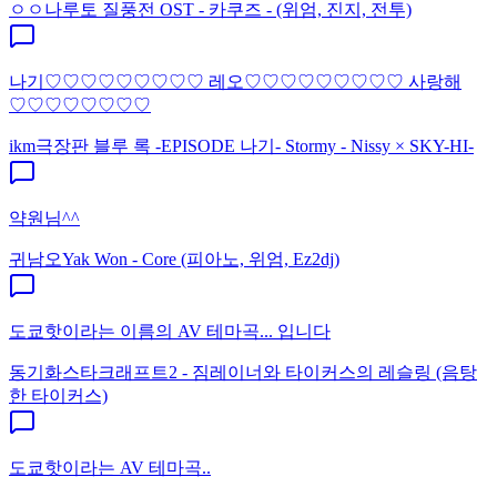
ㅇㅇ
나루토 질풍전 OST - 카쿠즈 - (위엄, 진지, 전투)
나기♡♡♡♡♡♡♡♡♡ 레오♡♡♡♡♡♡♡♡♡ 사랑해
♡♡♡♡♡♡♡♡
ikm
극장판 블루 록 -EPISODE 나기- Stormy - Nissy × SKY-HI-
약원님^^
귀남오
Yak Won - Core (피아노, 위엄, Ez2dj)
도쿄핫이라는 이름의 AV 테마곡... 입니다
동기화
스타크래프트2 - 짐레이너와 타이커스의 레슬링 (음탕
한 타이커스)
도쿄핫이라는 AV 테마곡..