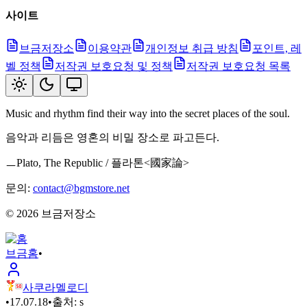
사이트
브금저장소
이용약관
개인정보 취급 방침
포인트, 레
벨 정책
저작권 보호요청 및 정책
저작권 보호요청 목록
Music and rhythm find their way into the secret places of the soul.
음악과 리듬은 영혼의 비밀 장소로 파고든다.
ㅡPlato, The Republic / 플라톤<國家論>
문의:
contact@bgmstore.net
©
2026
브금저장소
브금
홈
•
사쿠라멜로디
•
17.07.18
•
출처:
s