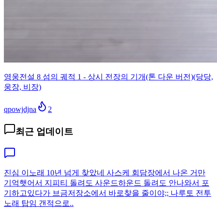
영웅전설 8 섬의 궤적 1 - 상시 전장의 기개(톤 다운 버전)(당당,
웅장, 비장)
qpowjdjna
2
최근 업데이트
진심 이노래 10년 넘게 찾았네 사스케 회담장에서 나온 거만
기억햇어서 지피티 돌려도 사운드하운드 돌려도 안나와서 포
기하고있다가 브금저장소에서 바로찾을 줄이야;; 나루토 전투
노래 탑임 갠적으로..