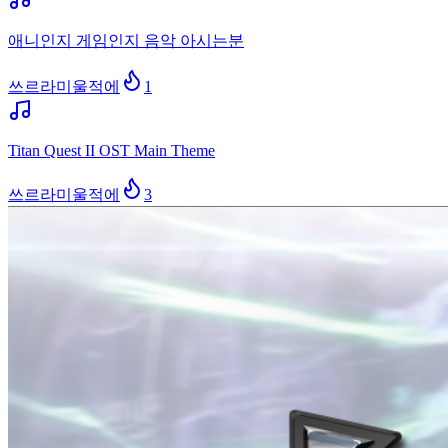
애니인지 게임인지 음악 아시는분
쓰르라미울적에
1
Titan Quest II OST Main Theme
쓰르라미울적에
3