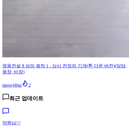
영웅전설 8 섬의 궤적 1 - 상시 전장의 기개(톤 다운 버전)(당당,
웅장, 비장)
qpowjdjna
2
최근 업데이트
약원님^^