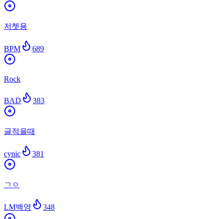
저쳇용
BPM
689
Rock
BAD
383
글적을때
cynic
381
ㄱㅇ
LM백영
348