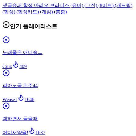
댓글
슈퍼 함정 마리오 브라더스 (유머) (고전) (8비트) (개드립)
(함정) (함정카드) (게임) (흥함)
인기 플레이리스트
노래좋은 애니송ㅡ
Crux
409
피아노곡 위주44
Wease1
1646
겜하면서 들을때
어디서약을!
1637