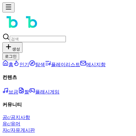
생성
로그인
홈
인기
탐색
플레이리스트
메시지함
컨텐츠
브금
짤
플래시게임
커뮤니티
공
c/공지사항
유
c/유머
자
c/자유게시판