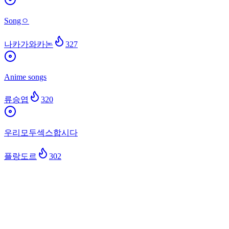
Songㅇ
나카가와카논
327
Anime songs
류승엽
320
우리모두섹스합시다
플랑도르
302