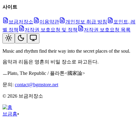
사이트
브금저장소
이용약관
개인정보 취급 방침
포인트, 레
벨 정책
저작권 보호요청 및 정책
저작권 보호요청 목록
Music and rhythm find their way into the secret places of the soul.
음악과 리듬은 영혼의 비밀 장소로 파고든다.
ㅡPlato, The Republic / 플라톤<國家論>
문의:
contact@bgmstore.net
©
2026
브금저장소
브금
홈
•