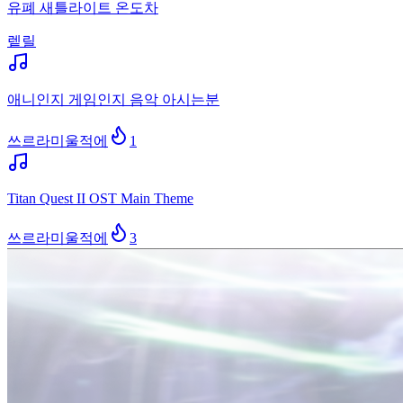
유폐 새틀라이트 온도차
렡릴
애니인지 게임인지 음악 아시는분
쓰르라미울적에
1
Titan Quest II OST Main Theme
쓰르라미울적에
3