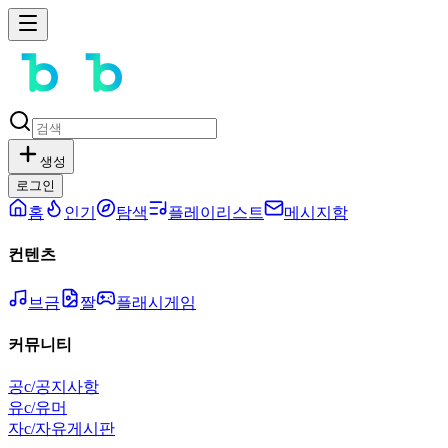
생성
로그인
홈
인기
탐색
플레이리스트
메시지함
컨텐츠
브금
짤
플래시게임
커뮤니티
공
c/공지사항
유
c/유머
자
c/자유게시판