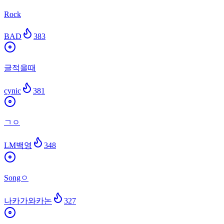
Rock
BAD
383
글적을때
cynic
381
ㄱㅇ
LM백영
348
Songㅇ
나카가와카논
327