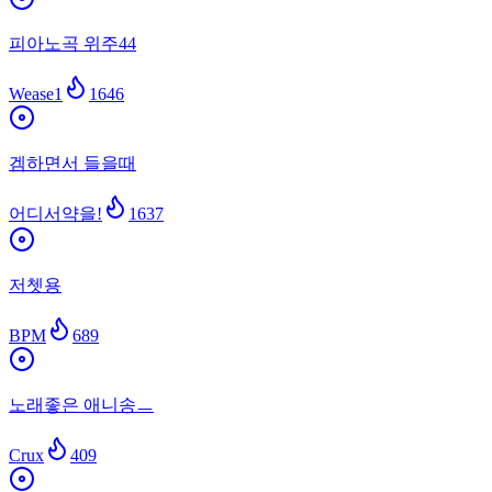
피아노곡 위주44
Wease1
1646
겜하면서 들을때
어디서약을!
1637
저쳇용
BPM
689
노래좋은 애니송ㅡ
Crux
409