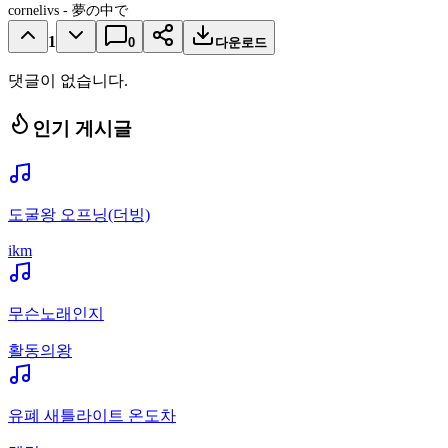
cornelivs - 夢の中で
1
0
다운로드
댓글이 없습니다.
인기 게시글
도굴왕 오프닝(더빙)
ikm
무슨노래인지
활동의왕
유폐 새틀라이트 온도차