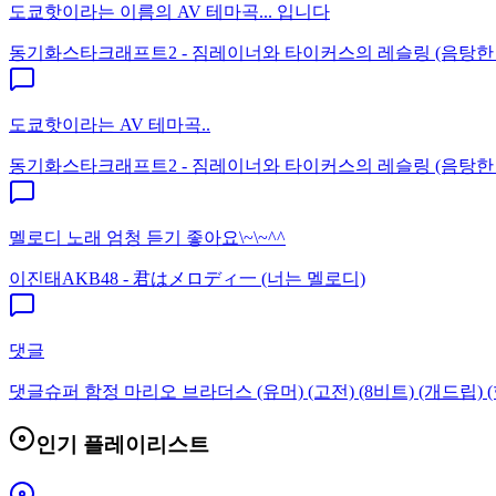
도쿄핫이라는 이름의 AV 테마곡... 입니다
동기화
스타크래프트2 - 짐레이너와 타이커스의 레슬링 (음탕한
도쿄핫이라는 AV 테마곡..
동기화
스타크래프트2 - 짐레이너와 타이커스의 레슬링 (음탕한
멜로디 노래 엄청 듣기 좋아요\~\~^^
이진태
AKB48 - 君はメロディ一 (너는 멜로디)
댓글
댓글
슈퍼 함정 마리오 브라더스 (유머) (고전) (8비트) (개드립) (
인기 플레이리스트