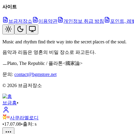
사이트
브금저장소
이용약관
개인정보 취급 방침
포인트, 레
Music and rhythm find their way into the secret places of the soul.
음악과 리듬은 영혼의 비밀 장소로 파고든다.
ㅡPlato, The Republic / 플라톤<國家論>
문의:
contact@bgmstore.net
©
2026
브금저장소
브금
홈
•
사쿠라멜로디
•
17.07.08
•
출처:
s