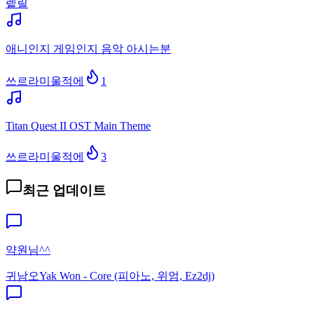
렡릴
애니인지 게임인지 음악 아시는분
쓰르라미울적에
1
Titan Quest II OST Main Theme
쓰르라미울적에
3
최근 업데이트
약원님^^
귀남오
Yak Won - Core (피아노, 위엄, Ez2dj)