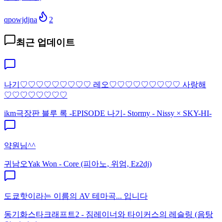
qpowjdjna
2
최근 업데이트
나기♡♡♡♡♡♡♡♡♡ 레오♡♡♡♡♡♡♡♡♡ 사랑해
♡♡♡♡♡♡♡♡
ikm
극장판 블루 록 -EPISODE 나기- Stormy - Nissy × SKY-HI-
약원님^^
귀남오
Yak Won - Core (피아노, 위엄, Ez2dj)
도쿄핫이라는 이름의 AV 테마곡... 입니다
동기화
스타크래프트2 - 짐레이너와 타이커스의 레슬링 (음탕