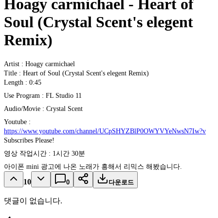
Hoagy carmichael - Heart of
Soul (Crystal Scent's elegent
Remix)
Artist : Hoagy carmichael
Title : Heart of Soul (Crystal Scent's elegent Remix)
Length : 0:45
Use Program : FL Studio 11
Audio/Movie : Crystal Scent
Youtube :
https://www.youtube.com/channel/UCpSHYZBlP0OWYVYeNwsN7Iw?v
Subscribes Please!
영상 작업시간 : 1시간 30분
아이폰 mini 광고에 나온 노래가 흥해서 리믹스 해봤습니다.
10
0
다운로드
댓글이 없습니다.