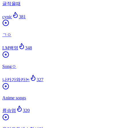
글적을때
cynic
381
ㄱㅇ
LM백영
348
Songㅇ
나카가와카논
327
Anime songs
류승엽
320