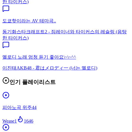
한 타이커스)
도쿄핫이라는 AV 테마곡..
동기화
스타크래프트2 - 짐레이너와 타이커스의 레슬링 (음탕
한 타이커스)
멜로디 노래 엄청 듣기 좋아요\~\~^^
이진태
AKB48 - 君はメロディ一 (너는 멜로디)
인기 플레이리스트
피아노곡 위주44
Wease1
1646