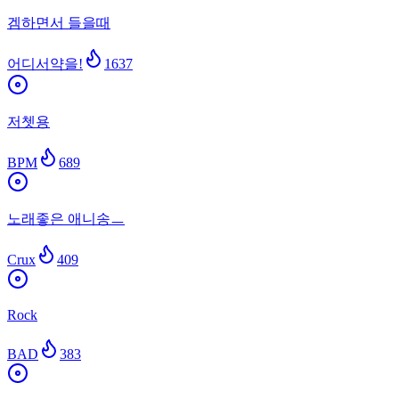
겜하면서 들을때
어디서약을!
1637
저쳇용
BPM
689
노래좋은 애니송ㅡ
Crux
409
Rock
BAD
383