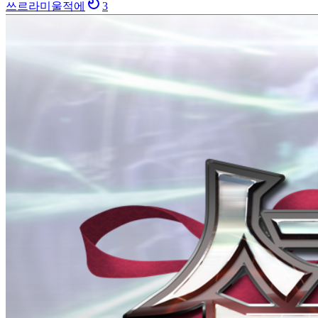
쓰르라미울적에
3