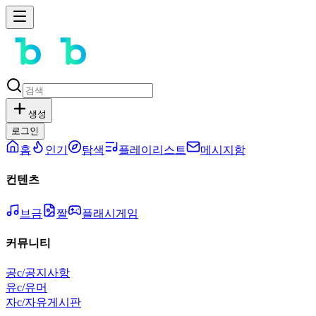
생성
로그인
홈
인기
탐색
플레이리스트
메시지함
컨텐츠
브금
짤
플래시게임
커뮤니티
공
c/공지사항
유
c/유머
자
c/자유게시판