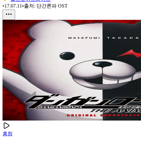
•
17.07.11
•
출처:
단간론파 OST
흥함