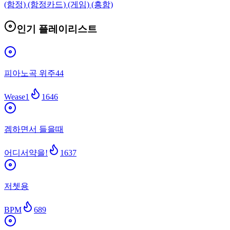
(함정) (함정카드) (게임) (흥함)
인기 플레이리스트
피아노곡 위주44
Wease1
1646
겜하면서 들을때
어디서약을!
1637
저쳇용
BPM
689