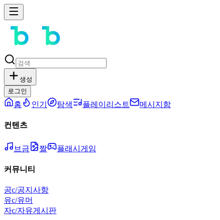
생성
로그인
홈
인기
탐색
플레이리스트
메시지함
컨텐츠
브금
짤
플래시게임
커뮤니티
공
c/공지사항
유
c/유머
자
c/자유게시판