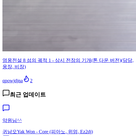
영웅전설 8 섬의 궤적 1 - 상시 전장의 기개(톤 다운 버전)(당당,
웅장, 비장)
qpowjdjna
2
최근 업데이트
약원님^^
귀남오
Yak Won - Core (피아노, 위엄, Ez2dj)