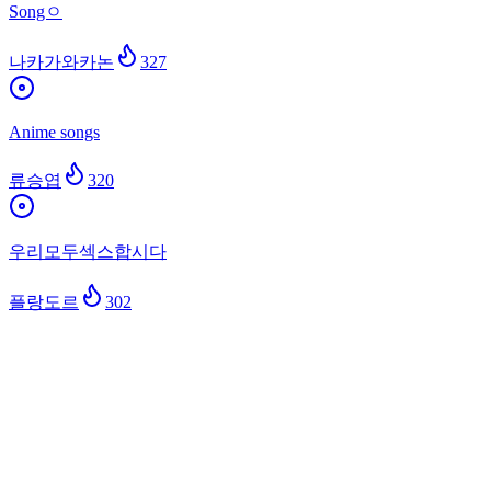
Songㅇ
나카가와카논
327
Anime songs
류승엽
320
우리모두섹스합시다
플랑도르
302