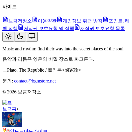
사이트
브금저장소
이용약관
개인정보 취급 방침
포인트, 레
벨 정책
저작권 보호요청 및 정책
저작권 보호요청 목록
Music and rhythm find their way into the secret places of the soul.
음악과 리듬은 영혼의 비밀 장소로 파고든다.
ㅡPlato, The Republic / 플라톤<國家論>
문의:
contact@bgmstore.net
©
2026
브금저장소
브금
홈
•
알드노아드라이브