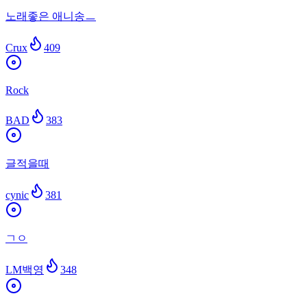
노래좋은 애니송ㅡ
Crux
409
Rock
BAD
383
글적을때
cynic
381
ㄱㅇ
LM백영
348