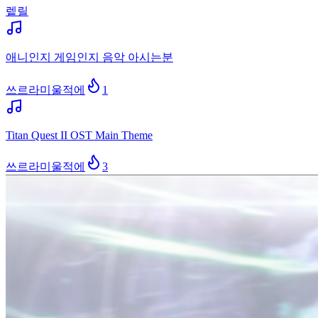
렡릴
애니인지 게임인지 음악 아시는분
쓰르라미울적에
1
Titan Quest II OST Main Theme
쓰르라미울적에
3