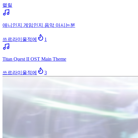
렡릴
애니인지 게임인지 음악 아시는분
쓰르라미울적에
1
Titan Quest II OST Main Theme
쓰르라미울적에
3