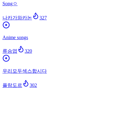
Songㅇ
나카가와카논
327
Anime songs
류승엽
320
우리모두섹스합시다
플랑도르
302