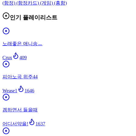
(함정) (함정카드) (게임) (흥함)
인기 플레이리스트
노래좋은 애니송ㅡ
Crux
409
피아노곡 위주44
Wease1
1646
겜하면서 들을때
어디서약을!
1637