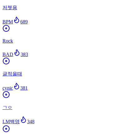
저쳇용
BPM
689
Rock
BAD
383
글적을때
cynic
381
ㄱㅇ
LM백영
348