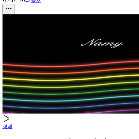
•
17.07.17
•
출처
경쾌