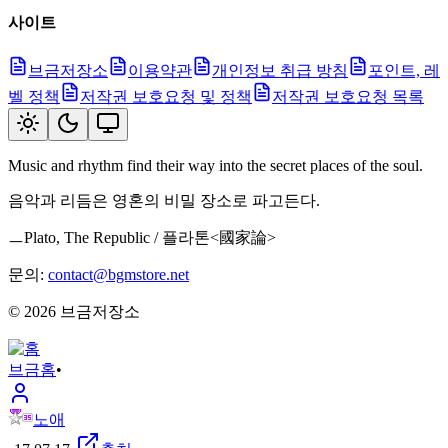
사이트
브금저장소
이용약관
개인정보 취급 방침
포인트, 레
벨 정책
저작권 보호요청 및 정책
저작권 보호요청 목록
Music and rhythm find their way into the secret places of the soul.
음악과 리듬은 영혼의 비밀 장소로 파고든다.
ㅡPlato, The Republic / 플라톤<國家論>
문의:
contact@bgmstore.net
©
2026
브금저장소
브금
홈
•
노애