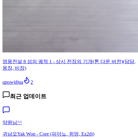
영웅전설 8 섬의 궤적 1 - 상시 전장의 기개(톤 다운 버전)(당당,
웅장, 비장)
qpowjdjna
2
최근 업데이트
약원님^^
귀남오
Yak Won - Core (피아노, 위엄, Ez2dj)