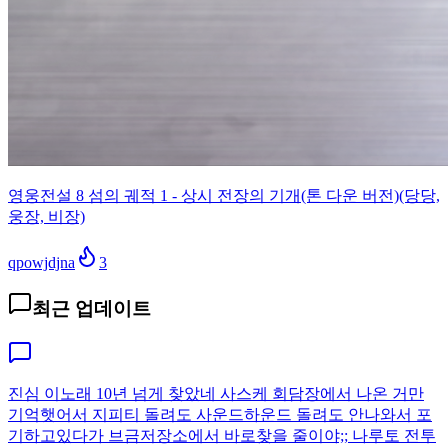
영웅전설 8 섬의 궤적 1 - 상시 전장의 기개(톤 다운 버전)(당당,
웅장, 비장)
qpowjdjna
3
최근 업데이트
진심 이노래 10년 넘게 찾았네 사스케 회담장에서 나온 거만
기억햇어서 지피티 돌려도 사운드하운드 돌려도 안나와서 포
기하고있다가 브금저장소에서 바로찾을 줄이야;; 나루토 전투