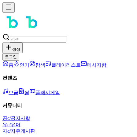
생성
로그인
홈
인기
탐색
플레이리스트
메시지함
컨텐츠
브금
짤
플래시게임
커뮤니티
공
c/공지사항
유
c/유머
자
c/자유게시판