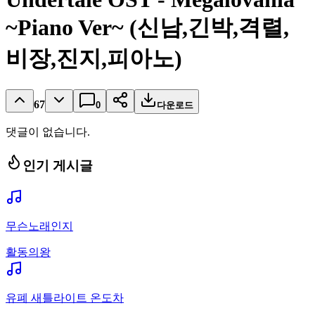
~Piano Ver~ (신남,긴박,격렬,
비장,진지,피아노)
67
0
다운로드
댓글이 없습니다.
인기 게시글
무슨노래인지
활동의왕
유폐 새틀라이트 온도차