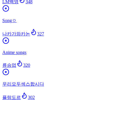
LM백영
348
Songㅇ
나카가와카논
327
Anime songs
류승엽
320
우리모두섹스합시다
플랑도르
302