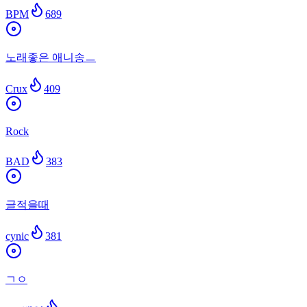
BPM
689
노래좋은 애니송ㅡ
Crux
409
Rock
BAD
383
글적을때
cynic
381
ㄱㅇ