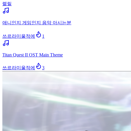
렡릴
애니인지 게임인지 음악 아시는분
쓰르라미울적에
1
Titan Quest II OST Main Theme
쓰르라미울적에
3