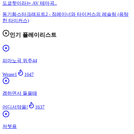
도쿄핫이라는 AV 테마곡..
동기화
스타크래프트2 - 짐레이너와 타이커스의 레슬링 (음탕
한 타이커스)
인기 플레이리스트
피아노곡 위주44
Wease1
1647
겜하면서 들을때
어디서약을!
1637
저쳇용