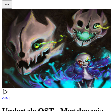
신남
Undertale OST - Megalovania