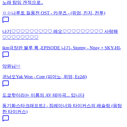
노래 탑임 갠적으로..
ㅇㅇ
나루토 질풍전 OST - 카쿠즈 - (위엄, 진지, 전투)
나기♡♡♡♡♡♡♡♡♡ 레오♡♡♡♡♡♡♡♡♡ 사랑해
♡♡♡♡♡♡♡♡
ikm
극장판 블루 록 -EPISODE 나기- Stormy - Nissy × SKY-HI-
약원님^^
귀남오
Yak Won - Core (피아노, 위엄, Ez2dj)
도쿄핫이라는 이름의 AV 테마곡... 입니다
동기화
스타크래프트2 - 짐레이너와 타이커스의 레슬링 (음탕
한 타이커스)