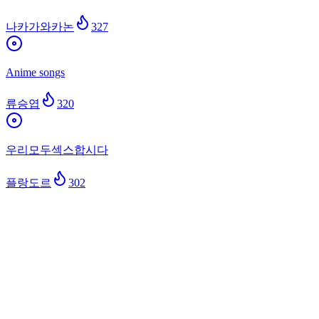
나카가와카논
327
Anime songs
류승엽
320
우리모두섹스합시다
플랑도르
302