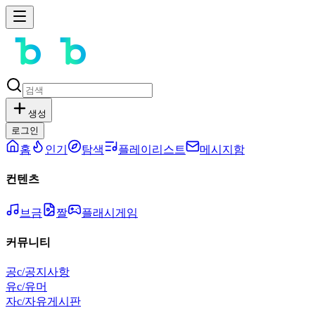
생성
로그인
홈
인기
탐색
플레이리스트
메시지함
컨텐츠
브금
짤
플래시게임
커뮤니티
공
c/공지사항
유
c/유머
자
c/자유게시판