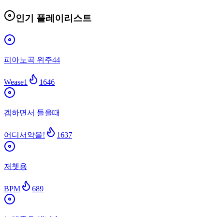
인기 플레이리스트
피아노곡 위주44
Wease1
1646
겜하면서 들을때
어디서약을!
1637
저쳇용
BPM
689