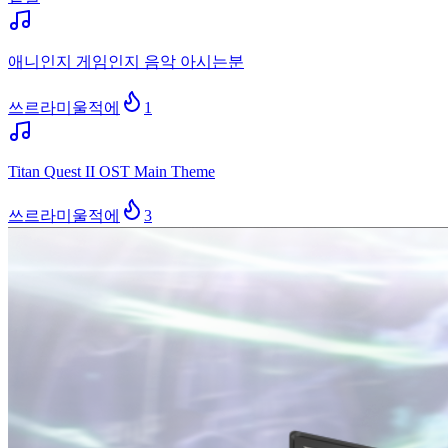
애니인지 게임인지 음악 아시는분
쓰르라미울적에
1
Titan Quest II OST Main Theme
쓰르라미울적에
3