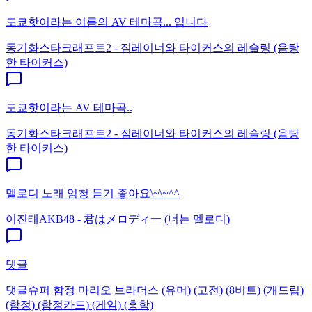
도쿄핫이라는 이름의 AV 테마곡... 입니다
동기화
스타크래프트2 - 짐레이너와 타이커스의 레슬링 (음탕
한 타이커스)
도쿄핫이라는 AV 테마곡..
동기화
스타크래프트2 - 짐레이너와 타이커스의 레슬링 (음탕
한 타이커스)
멜로디 노래 엄청 듣기 좋아요\~\~^^
이진태
AKB48 - 君はメロディ一 (너는 멜로디)
댓글
댓글
슈퍼 함정 마리오 브라더스 (유머) (고전) (8비트) (개드립)
(함정) (함정카드) (게임) (흥함)