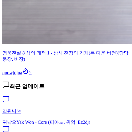
영웅전설 8 섬의 궤적 1 - 상시 전장의 기개(톤 다운 버전)(당당,
웅장, 비장)
qpowjdjna
2
최근 업데이트
약원님^^
귀남오
Yak Won - Core (피아노, 위엄, Ez2dj)