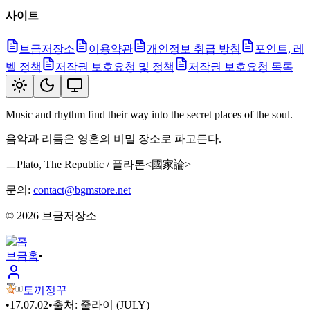
사이트
브금저장소
이용약관
개인정보 취급 방침
포인트, 레
벨 정책
저작권 보호요청 및 정책
저작권 보호요청 목록
Music and rhythm find their way into the secret places of the soul.
음악과 리듬은 영혼의 비밀 장소로 파고든다.
ㅡPlato, The Republic / 플라톤<國家論>
문의:
contact@bgmstore.net
©
2026
브금저장소
브금
홈
•
토끼정꾸
•
17.07.02
•
출처:
줄라이 (JULY)