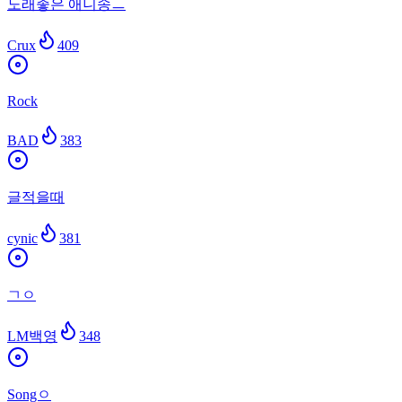
노래좋은 애니송ㅡ
Crux
409
Rock
BAD
383
글적을때
cynic
381
ㄱㅇ
LM백영
348
Songㅇ