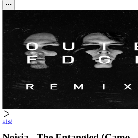
비장
Noisia - The Entangled (Camo