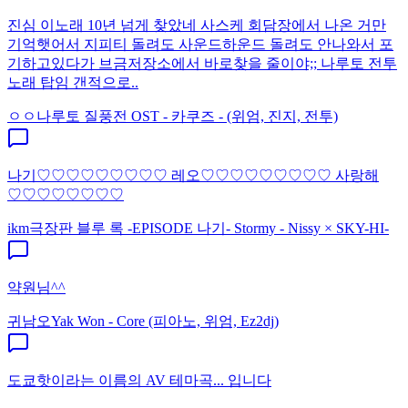
진심 이노래 10년 넘게 찾았네 사스케 회담장에서 나온 거만
기억햇어서 지피티 돌려도 사운드하운드 돌려도 안나와서 포
기하고있다가 브금저장소에서 바로찾을 줄이야;; 나루토 전투
노래 탑임 갠적으로..
ㅇㅇ
나루토 질풍전 OST - 카쿠즈 - (위엄, 진지, 전투)
나기♡♡♡♡♡♡♡♡♡ 레오♡♡♡♡♡♡♡♡♡ 사랑해
♡♡♡♡♡♡♡♡
ikm
극장판 블루 록 -EPISODE 나기- Stormy - Nissy × SKY-HI-
약원님^^
귀남오
Yak Won - Core (피아노, 위엄, Ez2dj)
도쿄핫이라는 이름의 AV 테마곡... 입니다