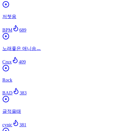
저쳇용
BPM
689
노래좋은 애니송ㅡ
Crux
409
Rock
BAD
383
글적을때
cynic
381