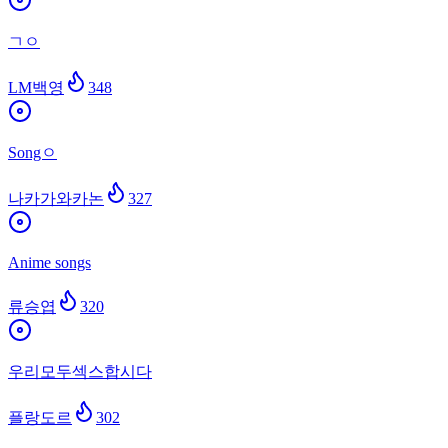
ㄱㅇ
LM백영
348
Songㅇ
나카가와카논
327
Anime songs
류승엽
320
우리모두섹스합시다
플랑도르
302