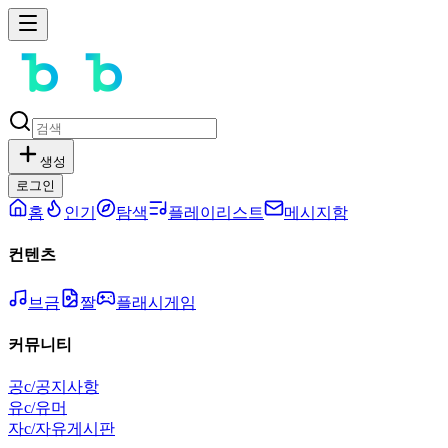
생성
로그인
홈
인기
탐색
플레이리스트
메시지함
컨텐츠
브금
짤
플래시게임
커뮤니티
공
c/공지사항
유
c/유머
자
c/자유게시판