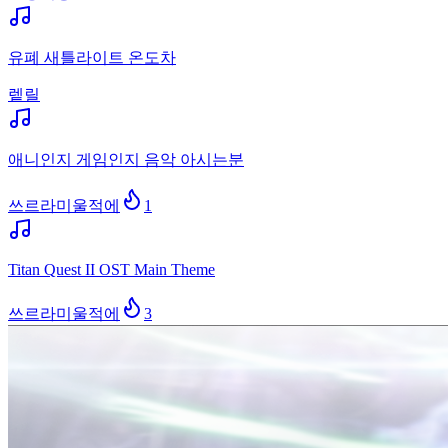
유폐 새틀라이트 온도차
렡릴
애니인지 게임인지 음악 아시는분
쓰르라미울적에
1
Titan Quest II OST Main Theme
쓰르라미울적에
3