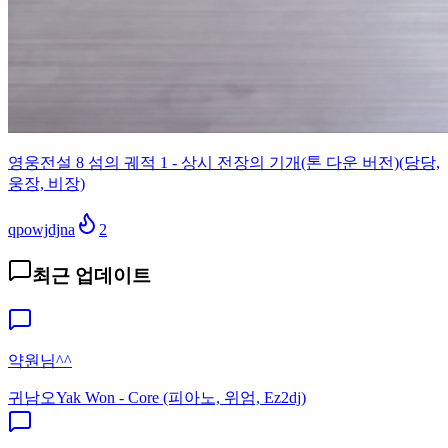
영웅전설 8 섬의 궤적 1 - 상시 전장의 기개(톤 다운 버전)(당당,
웅장, 비장)
qpowjdjna
2
최근 업데이트
약원님^^
귀남오
Yak Won - Core (피아노, 위엄, Ez2dj)