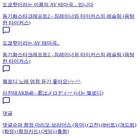
도쿄핫이라는 이름의 AV 테마곡... 입니다
동기화
스타크래프트2 - 짐레이너와 타이커스의 레슬링 (음탕
한 타이커스)
도쿄핫이라는 AV 테마곡..
동기화
스타크래프트2 - 짐레이너와 타이커스의 레슬링 (음탕
한 타이커스)
멜로디 노래 엄청 듣기 좋아요\~\~^^
이진태
AKB48 - 君はメロディ一 (너는 멜로디)
댓글
댓글
슈퍼 함정 마리오 브라더스 (유머) (고전) (8비트) (개드립)
(함정) (함정카드) (게임) (흥함)