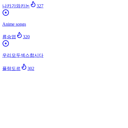
나카가와카논
327
Anime songs
류승엽
320
우리모두섹스합시다
플랑도르
302