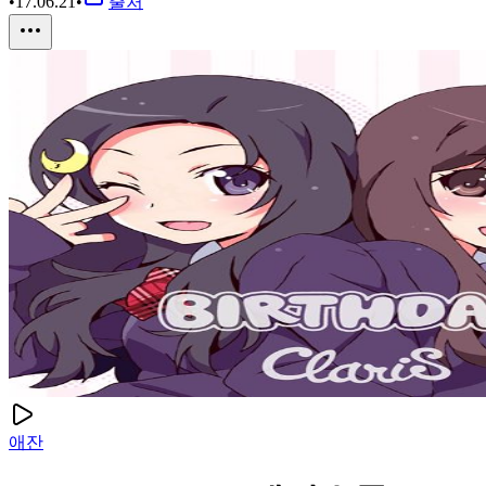
•
17.06.21
•
출처
애잔