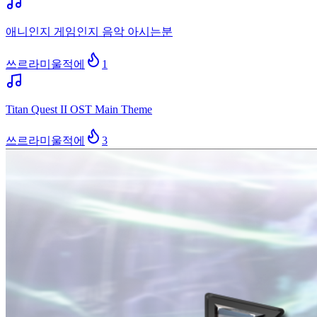
애니인지 게임인지 음악 아시는분
쓰르라미울적에
1
Titan Quest II OST Main Theme
쓰르라미울적에
3