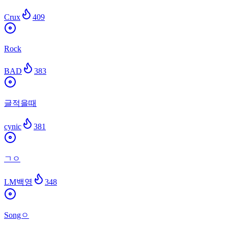
Crux
409
Rock
BAD
383
글적을때
cynic
381
ㄱㅇ
LM백영
348
Songㅇ