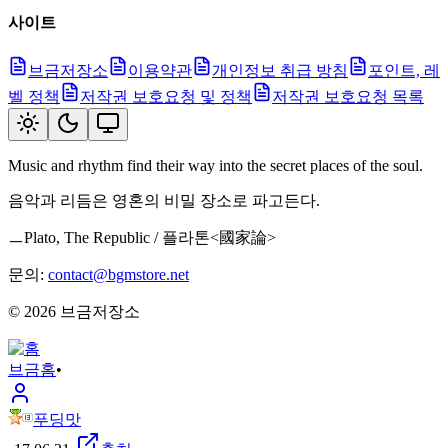
사이트
브금저장소
이용약관
개인정보 취급 방침
포인트, 레
벨 정책
저작권 보호요청 및 정책
저작권 보호요청 목록
Music and rhythm find their way into the secret places of the soul.
음악과 리듬은 영혼의 비밀 장소로 파고든다.
ㅡPlato, The Republic / 플라톤<國家論>
문의:
contact@bgmstore.net
©
2026
브금저장소
브금
홈
•
푸딩맛