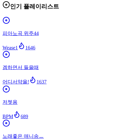
인기 플레이리스트
피아노곡 위주44
Wease1
1646
겜하면서 들을때
어디서약을!
1637
저쳇용
BPM
689
노래좋은 애니송ㅡ