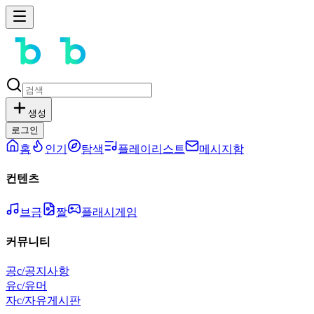
생성
로그인
홈
인기
탐색
플레이리스트
메시지함
컨텐츠
브금
짤
플래시게임
커뮤니티
공
c/공지사항
유
c/유머
자
c/자유게시판