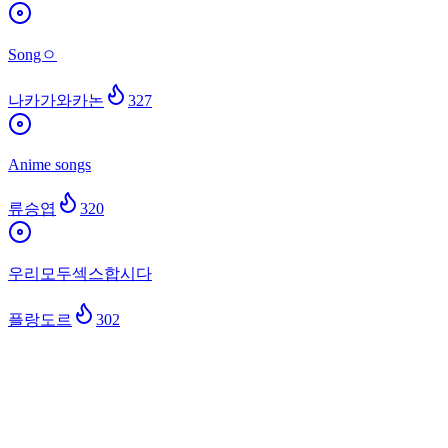
Songㅇ
나카가와카논
327
Anime songs
류승엽
320
우리모두섹스합시다
플랑도르
302