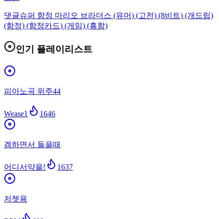
댓글
슈퍼 함정 마리오 브라더스 (유머) (고전) (8비트) (개드립)
(함정) (함정카드) (게임) (흥함)
인기 플레이리스트
피아노곡 위주44
Wease1
1646
겜하면서 들을때
어디서약을!
1637
저쳇용