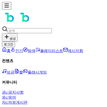
생성
로그인
홈
인기
탐색
플레이리스트
메시지함
컨텐츠
브금
짤
플래시게임
커뮤니티
공
c/공지사항
유
c/유머
자
c/자유게시판