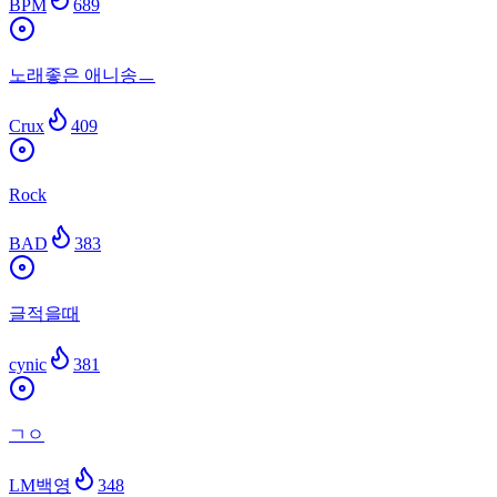
BPM
689
노래좋은 애니송ㅡ
Crux
409
Rock
BAD
383
글적을때
cynic
381
ㄱㅇ
LM백영
348