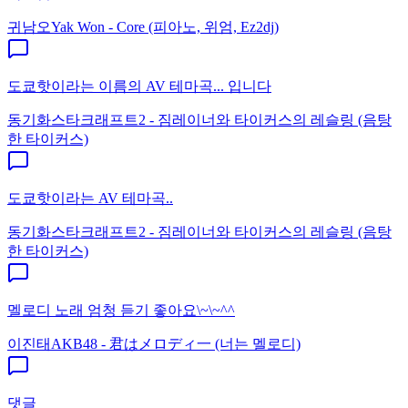
귀남오
Yak Won - Core (피아노, 위엄, Ez2dj)
도쿄핫이라는 이름의 AV 테마곡... 입니다
동기화
스타크래프트2 - 짐레이너와 타이커스의 레슬링 (음탕
한 타이커스)
도쿄핫이라는 AV 테마곡..
동기화
스타크래프트2 - 짐레이너와 타이커스의 레슬링 (음탕
한 타이커스)
멜로디 노래 엄청 듣기 좋아요\~\~^^
이진태
AKB48 - 君はメロディ一 (너는 멜로디)
댓글