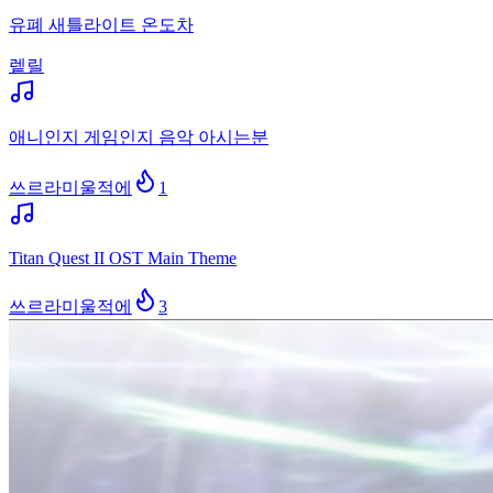
유폐 새틀라이트 온도차
렡릴
애니인지 게임인지 음악 아시는분
쓰르라미울적에
1
Titan Quest II OST Main Theme
쓰르라미울적에
3