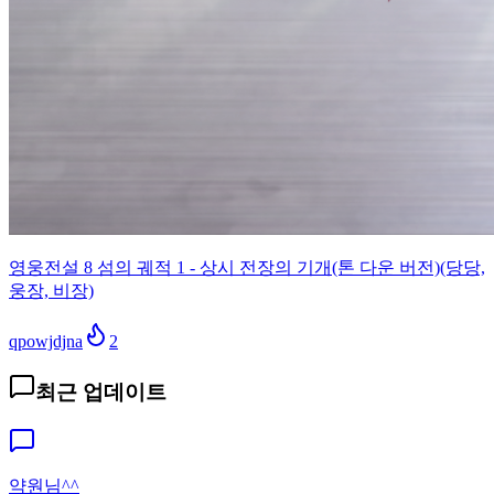
영웅전설 8 섬의 궤적 1 - 상시 전장의 기개(톤 다운 버전)(당당,
웅장, 비장)
qpowjdjna
2
최근 업데이트
약원님^^