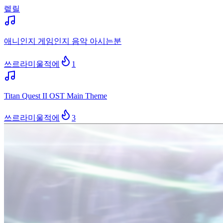
렡릴
애니인지 게임인지 음악 아시는분
쓰르라미울적에
1
Titan Quest II OST Main Theme
쓰르라미울적에
3