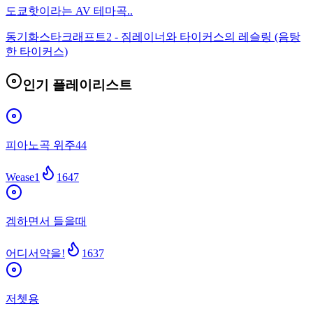
도쿄핫이라는 AV 테마곡..
동기화
스타크래프트2 - 짐레이너와 타이커스의 레슬링 (음탕
한 타이커스)
인기 플레이리스트
피아노곡 위주44
Wease1
1647
겜하면서 들을때
어디서약을!
1637
저쳇용