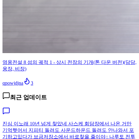
영웅전설 8 섬의 궤적 1 - 상시 전장의 기개(톤 다운 버전)(당당,
웅장, 비장)
qpowjdjna
3
최근 업데이트
진심 이노래 10년 넘게 찾았네 사스케 회담장에서 나온 거만
기억햇어서 지피티 돌려도 사운드하운드 돌려도 안나와서 포
기하고있다가 브금저장소에서 바로찾을 줄이야;; 나루토 전투