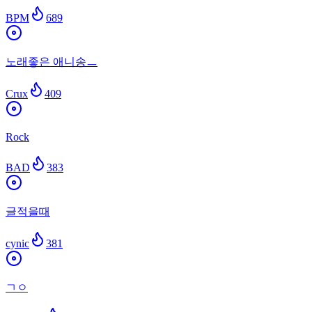
BPM
689
노래좋은 애니송ㅡ
Crux
409
Rock
BAD
383
글적을때
cynic
381
ㄱㅇ