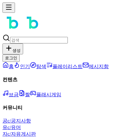
생성
로그인
홈
인기
탐색
플레이리스트
메시지함
컨텐츠
브금
짤
플래시게임
커뮤니티
공
c/공지사항
유
c/유머
자
c/자유게시판