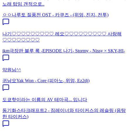
노래 탑임 갠적으로..
ㅇㅇ
나루토 질풍전 OST - 카쿠즈 - (위엄, 진지, 전투)
나기♡♡♡♡♡♡♡♡♡ 레오♡♡♡♡♡♡♡♡♡ 사랑해
♡♡♡♡♡♡♡♡
ikm
극장판 블루 록 -EPISODE 나기- Stormy - Nissy × SKY-HI-
약원님^^
귀남오
Yak Won - Core (피아노, 위엄, Ez2dj)
도쿄핫이라는 이름의 AV 테마곡... 입니다
동기화
스타크래프트2 - 짐레이너와 타이커스의 레슬링 (음탕
한 타이커스)