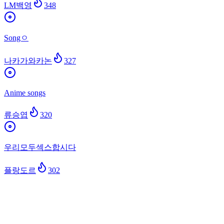
LM백영
348
Songㅇ
나카가와카논
327
Anime songs
류승엽
320
우리모두섹스합시다
플랑도르
302