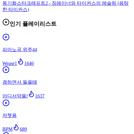
동기화
스타크래프트2 - 짐레이너와 타이커스의 레슬링 (음탕
한 타이커스)
인기 플레이리스트
피아노곡 위주44
Wease1
1646
겜하면서 들을때
어디서약을!
1637
저쳇용
BPM
689