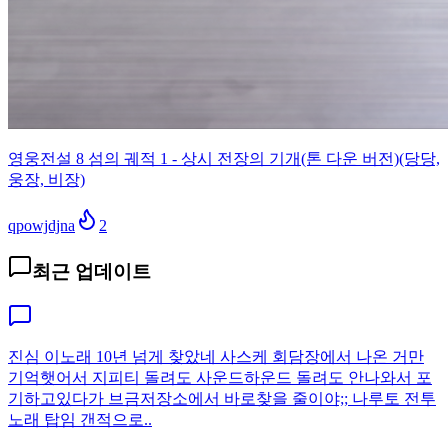
영웅전설 8 섬의 궤적 1 - 상시 전장의 기개(톤 다운 버전)(당당,
웅장, 비장)
qpowjdjna
2
최근 업데이트
진심 이노래 10년 넘게 찾았네 사스케 회담장에서 나온 거만
기억햇어서 지피티 돌려도 사운드하운드 돌려도 안나와서 포
기하고있다가 브금저장소에서 바로찾을 줄이야;; 나루토 전투
노래 탑임 갠적으로..