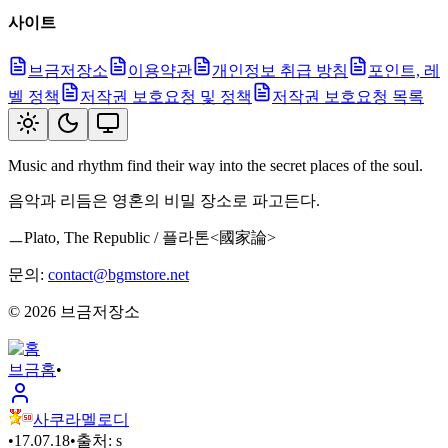
사이트
브금저장소
이용약관
개인정보 취급 방침
포인트, 레
벨 정책
저작권 보호요청 및 정책
저작권 보호요청 목록
Music and rhythm find their way into the secret places of the soul.
음악과 리듬은 영혼의 비밀 장소로 파고든다.
ㅡPlato, The Republic / 플라톤<國家論>
문의:
contact@bgmstore.net
©
2026
브금저장소
브금
홈
•
사쿠라멜로디
•
17.07.18
•
출처:
s