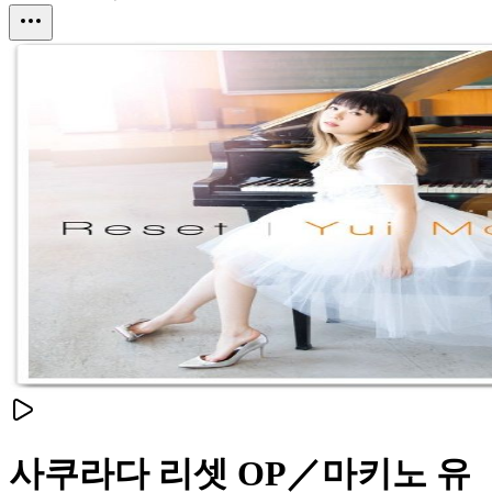
사쿠라다 리셋 OP／마키노 유