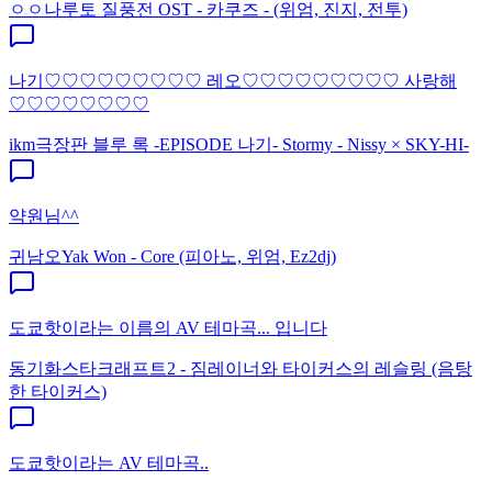
ㅇㅇ
나루토 질풍전 OST - 카쿠즈 - (위엄, 진지, 전투)
나기♡♡♡♡♡♡♡♡♡ 레오♡♡♡♡♡♡♡♡♡ 사랑해
♡♡♡♡♡♡♡♡
ikm
극장판 블루 록 -EPISODE 나기- Stormy - Nissy × SKY-HI-
약원님^^
귀남오
Yak Won - Core (피아노, 위엄, Ez2dj)
도쿄핫이라는 이름의 AV 테마곡... 입니다
동기화
스타크래프트2 - 짐레이너와 타이커스의 레슬링 (음탕
한 타이커스)
도쿄핫이라는 AV 테마곡..