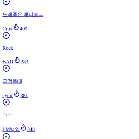
노래좋은 애니송ㅡ
Crux
409
Rock
BAD
383
글적을때
cynic
381
ㄱㅇ
LM백영
348