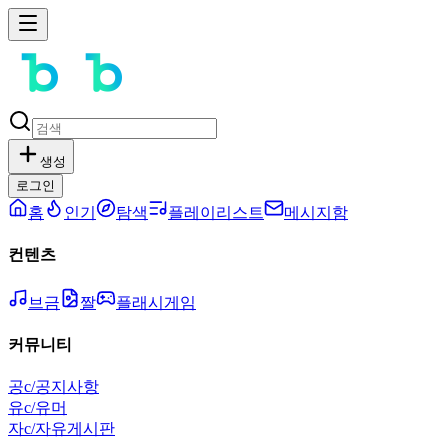
생성
로그인
홈
인기
탐색
플레이리스트
메시지함
컨텐츠
브금
짤
플래시게임
커뮤니티
공
c/공지사항
유
c/유머
자
c/자유게시판