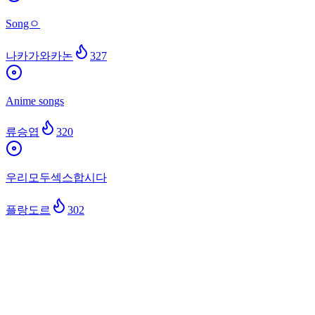
Songㅇ
나카가와카논
327
Anime songs
류승엽
320
우리모두섹스합시다
플랑도르
302