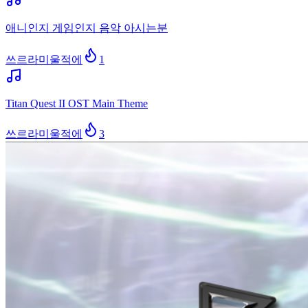
애니인지 게임인지 음악 아시는분
쓰르라미울적에
1
Titan Quest II OST Main Theme
쓰르라미울적에
3