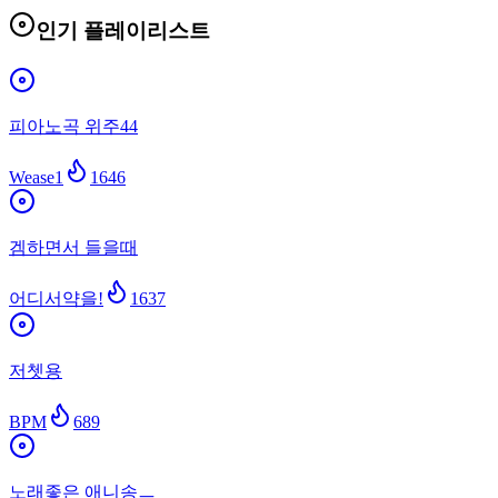
인기 플레이리스트
피아노곡 위주44
Wease1
1646
겜하면서 들을때
어디서약을!
1637
저쳇용
BPM
689
노래좋은 애니송ㅡ