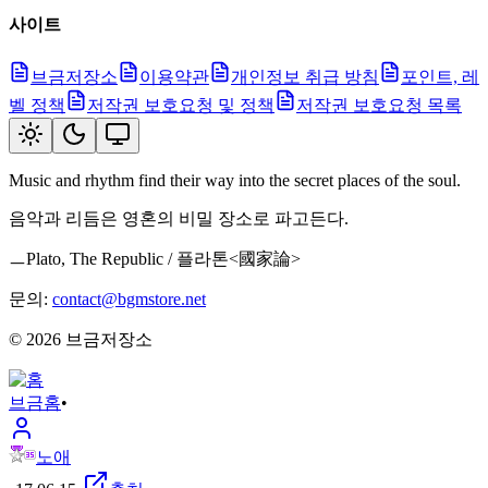
사이트
브금저장소
이용약관
개인정보 취급 방침
포인트, 레
벨 정책
저작권 보호요청 및 정책
저작권 보호요청 목록
Music and rhythm find their way into the secret places of the soul.
음악과 리듬은 영혼의 비밀 장소로 파고든다.
ㅡPlato, The Republic / 플라톤<國家論>
문의:
contact@bgmstore.net
©
2026
브금저장소
브금
홈
•
노애