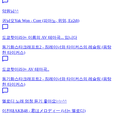
약원님^^
귀남오
Yak Won - Core (피아노, 위엄, Ez2dj)
도쿄핫이라는 이름의 AV 테마곡... 입니다
동기화
스타크래프트2 - 짐레이너와 타이커스의 레슬링 (음탕
한 타이커스)
도쿄핫이라는 AV 테마곡..
동기화
스타크래프트2 - 짐레이너와 타이커스의 레슬링 (음탕
한 타이커스)
멜로디 노래 엄청 듣기 좋아요\~\~^^
이진태
AKB48 - 君はメロディ一 (너는 멜로디)