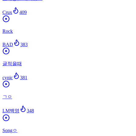
Crux
409
Rock
BAD
383
글적을때
cynic
381
ㄱㅇ
LM백영
348
Songㅇ