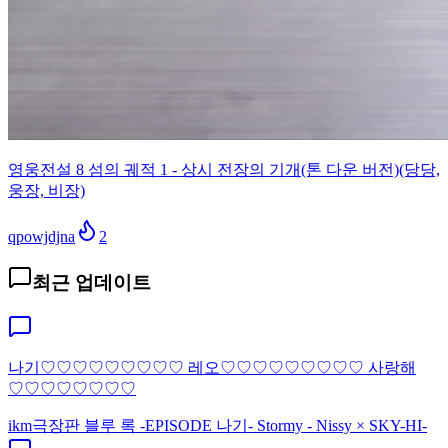
영웅전설 8 섬의 궤적 1 - 상시 전장의 기개(톤 다운 버전)(당당,
웅장, 비장)
qpowjdjna
2
최근 업데이트
나기♡♡♡♡♡♡♡♡♡ 레오♡♡♡♡♡♡♡♡♡ 사랑해
♡♡♡♡♡♡♡♡
ikm
극장판 블루 록 -EPISODE 나기- Stormy - Nissy × SKY-HI-