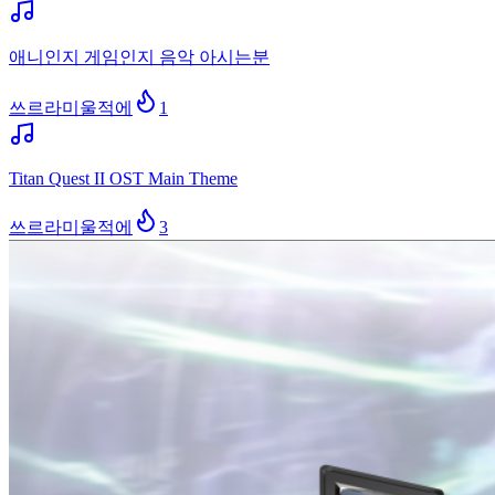
애니인지 게임인지 음악 아시는분
쓰르라미울적에
1
Titan Quest II OST Main Theme
쓰르라미울적에
3