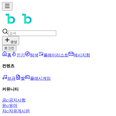
생성
로그인
홈
인기
탐색
플레이리스트
메시지함
컨텐츠
브금
짤
플래시게임
커뮤니티
공
c/공지사항
유
c/유머
자
c/자유게시판