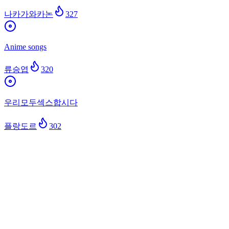
나카가와카논
327
Anime songs
류승엽
320
우리모두섹스합시다
플랑도르
302