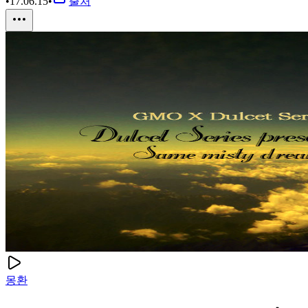
•
17.06.15
•
출처
몽환