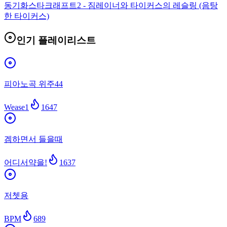
동기화
스타크래프트2 - 짐레이너와 타이커스의 레슬링 (음탕
한 타이커스)
인기 플레이리스트
피아노곡 위주44
Wease1
1647
겜하면서 들을때
어디서약을!
1637
저쳇용
BPM
689