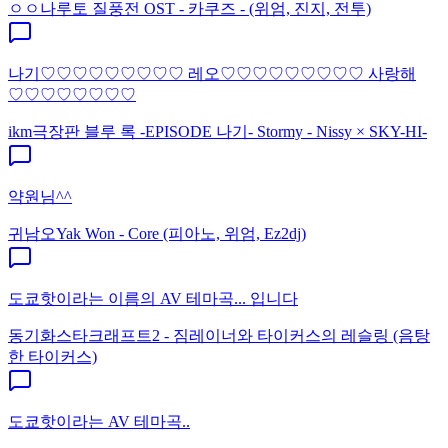
ㅇㅇ
나루토 질풍전 OST - 카쿠즈 - (위엄, 진지, 전투)
나기♡♡♡♡♡♡♡♡♡ 레오♡♡♡♡♡♡♡♡♡ 사랑해
♡♡♡♡♡♡♡♡
ikm
극장판 블루 록 -EPISODE 나기- Stormy - Nissy × SKY-HI-
약원님^^
귀남오
Yak Won - Core (피아노, 위엄, Ez2dj)
도쿄핫이라는 이름의 AV 테마곡... 입니다
동기화
스타크래프트2 - 짐레이너와 타이커스의 레슬링 (음탕
한 타이커스)
도쿄핫이라는 AV 테마곡..