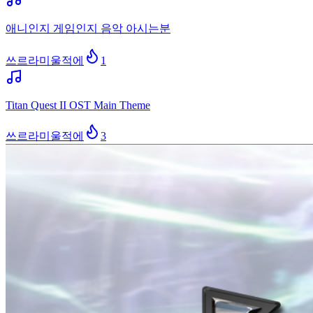
애니인지 게임인지 음악 아시는분
쓰르라미울적에
1
Titan Quest II OST Main Theme
쓰르라미울적에
3