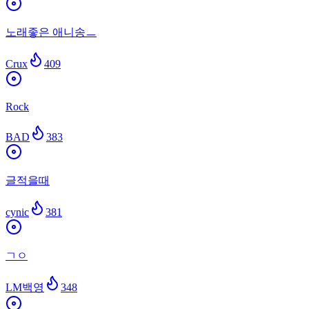
노래좋은 애니송ㅡ
Crux
409
Rock
BAD
383
글적을때
cynic
381
ㄱㅇ
LM백영
348