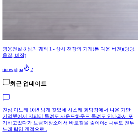
영웅전설 8 섬의 궤적 1 - 상시 전장의 기개(톤 다운 버전)(당당,
웅장, 비장)
qpowjdjna
2
최근 업데이트
진심 이노래 10년 넘게 찾았네 사스케 회담장에서 나온 거만
기억햇어서 지피티 돌려도 사운드하운드 돌려도 안나와서 포
기하고있다가 브금저장소에서 바로찾을 줄이야;; 나루토 전투
노래 탑임 갠적으로..