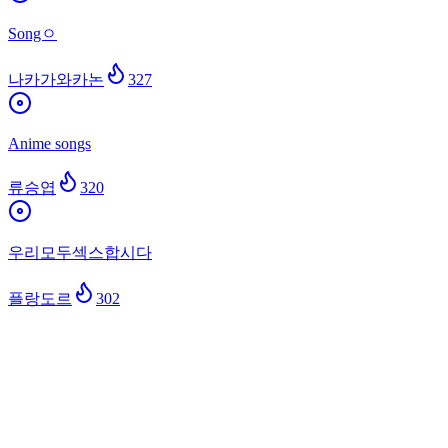
Songㅇ
나카가와카논
327
Anime songs
류승엽
320
우리모두섹스합시다
플랑도르
302