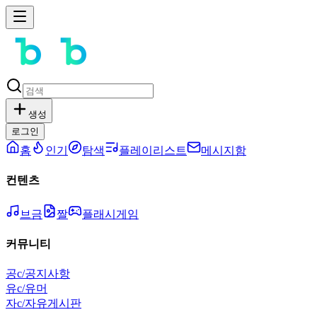
생성
로그인
홈
인기
탐색
플레이리스트
메시지함
컨텐츠
브금
짤
플래시게임
커뮤니티
공
c/공지사항
유
c/유머
자
c/자유게시판