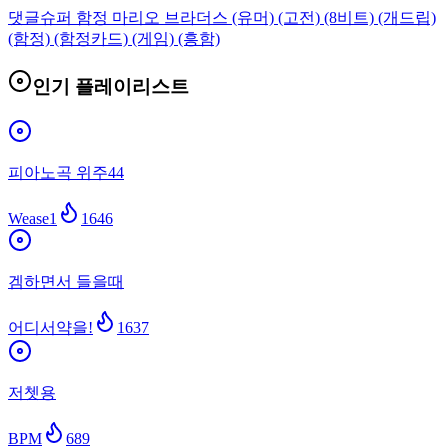
댓글
슈퍼 함정 마리오 브라더스 (유머) (고전) (8비트) (개드립)
(함정) (함정카드) (게임) (흥함)
인기 플레이리스트
피아노곡 위주44
Wease1
1646
겜하면서 들을때
어디서약을!
1637
저쳇용
BPM
689