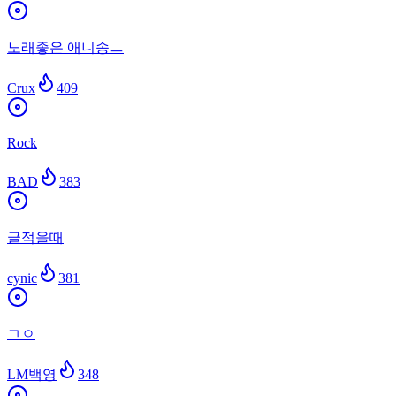
노래좋은 애니송ㅡ
Crux
409
Rock
BAD
383
글적을때
cynic
381
ㄱㅇ
LM백영
348