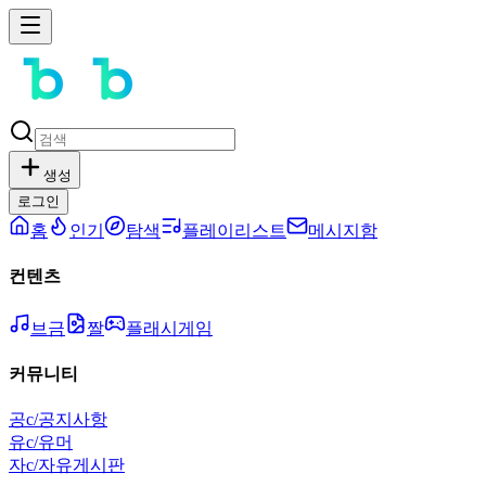
생성
로그인
홈
인기
탐색
플레이리스트
메시지함
컨텐츠
브금
짤
플래시게임
커뮤니티
공
c/공지사항
유
c/유머
자
c/자유게시판