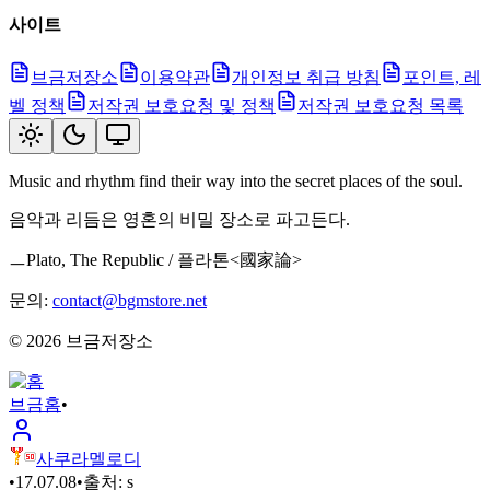
사이트
브금저장소
이용약관
개인정보 취급 방침
포인트, 레
벨 정책
저작권 보호요청 및 정책
저작권 보호요청 목록
Music and rhythm find their way into the secret places of the soul.
음악과 리듬은 영혼의 비밀 장소로 파고든다.
ㅡPlato, The Republic / 플라톤<國家論>
문의:
contact@bgmstore.net
©
2026
브금저장소
브금
홈
•
사쿠라멜로디
•
17.07.08
•
출처:
s