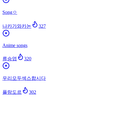
Songㅇ
나카가와카논
327
Anime songs
류승엽
320
우리모두섹스합시다
플랑도르
302