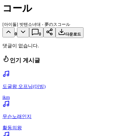
コール
[아이돌] 밧텐소녀대 - 夢のスコール
0
0
다운로드
댓글이 없습니다.
인기 게시글
도굴왕 오프닝(더빙)
ikm
무슨노래인지
활동의왕