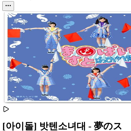
[아이돌] 밧텐소녀대 - 夢のス