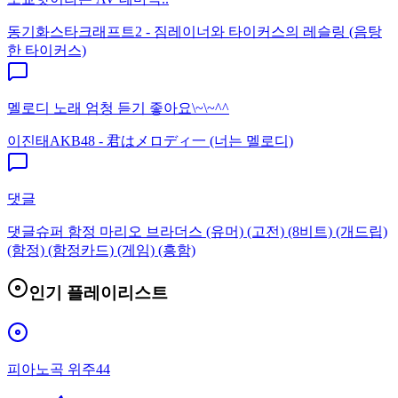
동기화
스타크래프트2 - 짐레이너와 타이커스의 레슬링 (음탕
한 타이커스)
멜로디 노래 엄청 듣기 좋아요\~\~^^
이진태
AKB48 - 君はメロディ一 (너는 멜로디)
댓글
댓글
슈퍼 함정 마리오 브라더스 (유머) (고전) (8비트) (개드립)
(함정) (함정카드) (게임) (흥함)
인기 플레이리스트
피아노곡 위주44