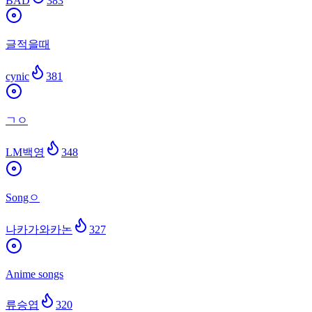
BAD
383
글적을때
cynic
381
ㄱㅇ
LM백영
348
Songㅇ
나카가와카논
327
Anime songs
류승엽
320