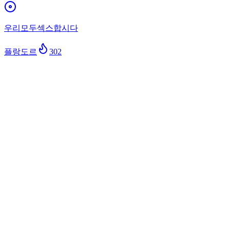
우리모두섹스합시다
플랑도르
302