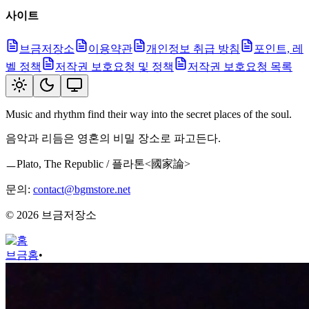
사이트
브금저장소
이용약관
개인정보 취급 방침
포인트, 레
벨 정책
저작권 보호요청 및 정책
저작권 보호요청 목록
Music and rhythm find their way into the secret places of the soul.
음악과 리듬은 영혼의 비밀 장소로 파고든다.
ㅡPlato, The Republic / 플라톤<國家論>
문의:
contact@bgmstore.net
©
2026
브금저장소
브금
홈
•