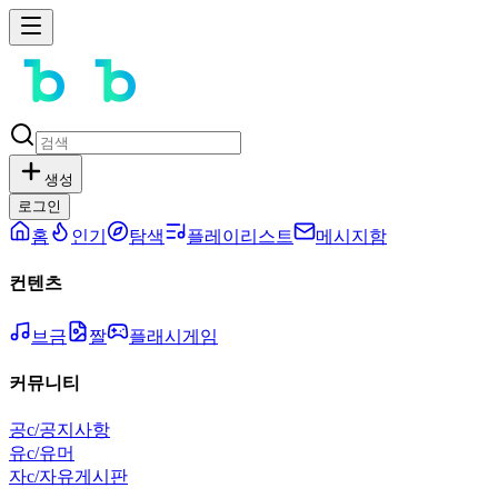
생성
로그인
홈
인기
탐색
플레이리스트
메시지함
컨텐츠
브금
짤
플래시게임
커뮤니티
공
c/공지사항
유
c/유머
자
c/자유게시판