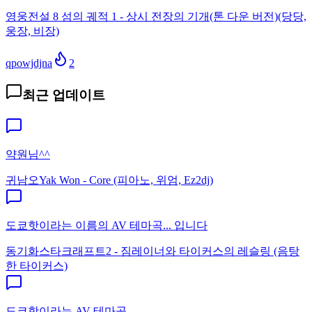
영웅전설 8 섬의 궤적 1 - 상시 전장의 기개(톤 다운 버전)(당당,
웅장, 비장)
qpowjdjna
2
최근 업데이트
약원님^^
귀남오
Yak Won - Core (피아노, 위엄, Ez2dj)
도쿄핫이라는 이름의 AV 테마곡... 입니다
동기화
스타크래프트2 - 짐레이너와 타이커스의 레슬링 (음탕
한 타이커스)
도쿄핫이라는 AV 테마곡..