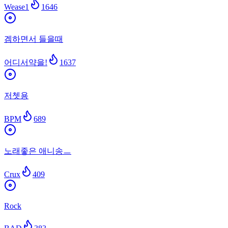
Wease1
1646
겜하면서 들을때
어디서약을!
1637
저쳇용
BPM
689
노래좋은 애니송ㅡ
Crux
409
Rock