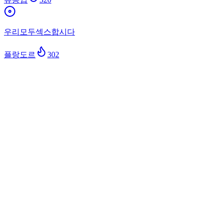
우리모두섹스합시다
플랑도르
302