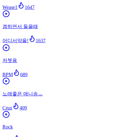
Wease1
1647
겜하면서 들을때
어디서약을!
1637
저쳇용
BPM
689
노래좋은 애니송ㅡ
Crux
409
Rock