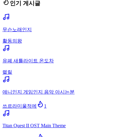
인기 게시글
무슨노래인지
활동의왕
유폐 새틀라이트 온도차
렡릴
애니인지 게임인지 음악 아시는분
쓰르라미울적에
1
Titan Quest II OST Main Theme