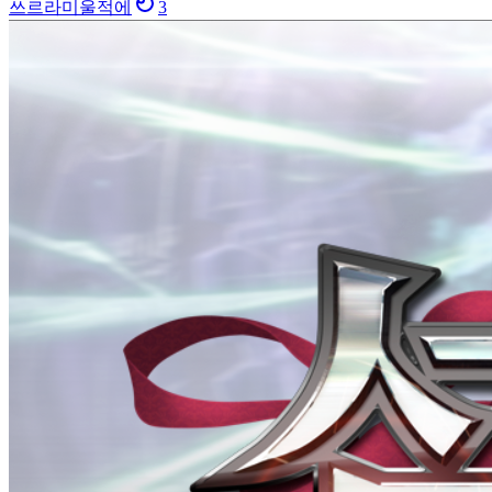
쓰르라미울적에
3