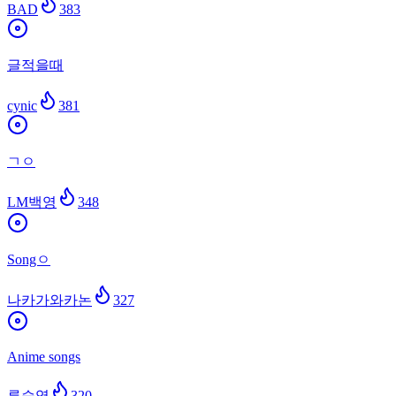
BAD
383
글적을때
cynic
381
ㄱㅇ
LM백영
348
Songㅇ
나카가와카논
327
Anime songs
류승엽
320