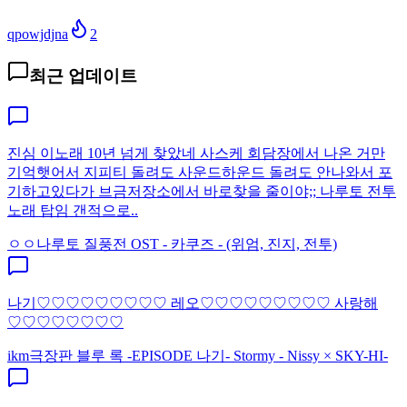
qpowjdjna
2
최근 업데이트
진심 이노래 10년 넘게 찾았네 사스케 회담장에서 나온 거만
기억햇어서 지피티 돌려도 사운드하운드 돌려도 안나와서 포
기하고있다가 브금저장소에서 바로찾을 줄이야;; 나루토 전투
노래 탑임 갠적으로..
ㅇㅇ
나루토 질풍전 OST - 카쿠즈 - (위엄, 진지, 전투)
나기♡♡♡♡♡♡♡♡♡ 레오♡♡♡♡♡♡♡♡♡ 사랑해
♡♡♡♡♡♡♡♡
ikm
극장판 블루 록 -EPISODE 나기- Stormy - Nissy × SKY-HI-