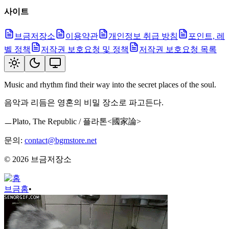
사이트
브금저장소
이용약관
개인정보 취급 방침
포인트, 레
벨 정책
저작권 보호요청 및 정책
저작권 보호요청 목록
Music and rhythm find their way into the secret places of the soul.
음악과 리듬은 영혼의 비밀 장소로 파고든다.
ㅡPlato, The Republic / 플라톤<國家論>
문의:
contact@bgmstore.net
©
2026
브금저장소
브금
홈
•