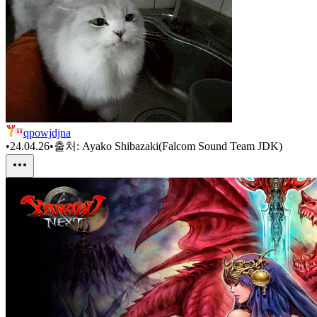
qpowjdjna
•
24.04.26
•
출처:
Ayako Shibazaki(Falcom Sound Team JDK)