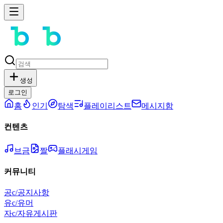
생성
로그인
홈
인기
탐색
플레이리스트
메시지함
컨텐츠
브금
짤
플래시게임
커뮤니티
공
c/공지사항
유
c/유머
자
c/자유게시판