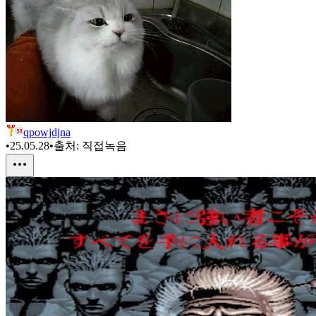
qpowjdjna
•
25.05.28
•
출처:
직접녹음