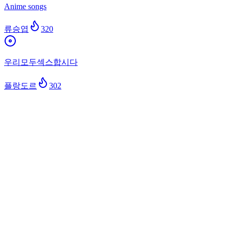
Anime songs
류승엽
320
우리모두섹스합시다
플랑도르
302