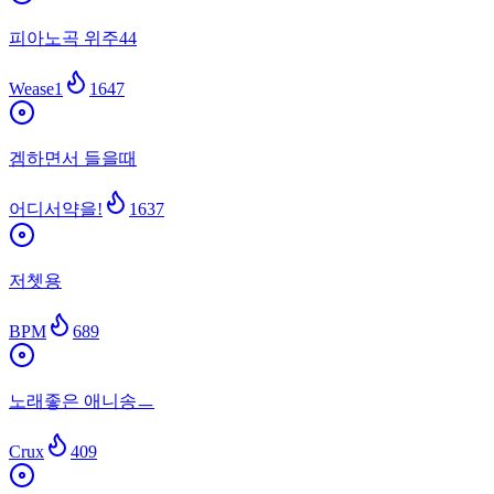
피아노곡 위주44
Wease1
1647
겜하면서 들을때
어디서약을!
1637
저쳇용
BPM
689
노래좋은 애니송ㅡ
Crux
409