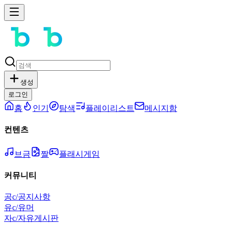
생성
로그인
홈
인기
탐색
플레이리스트
메시지함
컨텐츠
브금
짤
플래시게임
커뮤니티
공
c/공지사항
유
c/유머
자
c/자유게시판