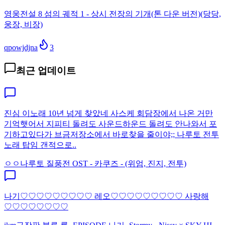
영웅전설 8 섬의 궤적 1 - 상시 전장의 기개(톤 다운 버전)(당당,
웅장, 비장)
qpowjdjna
3
최근 업데이트
진심 이노래 10년 넘게 찾았네 사스케 회담장에서 나온 거만
기억햇어서 지피티 돌려도 사운드하운드 돌려도 안나와서 포
기하고있다가 브금저장소에서 바로찾을 줄이야;; 나루토 전투
노래 탑임 갠적으로..
ㅇㅇ
나루토 질풍전 OST - 카쿠즈 - (위엄, 진지, 전투)
나기♡♡♡♡♡♡♡♡♡ 레오♡♡♡♡♡♡♡♡♡ 사랑해
♡♡♡♡♡♡♡♡