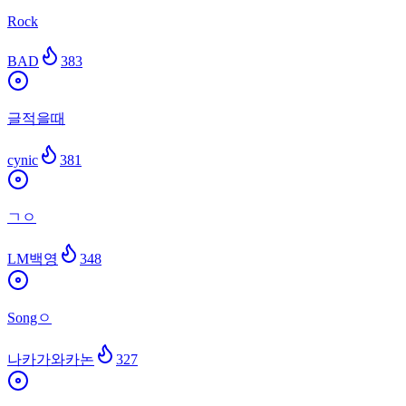
Rock
BAD
383
글적을때
cynic
381
ㄱㅇ
LM백영
348
Songㅇ
나카가와카논
327