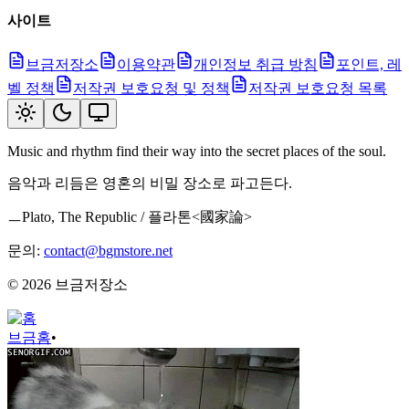
사이트
브금저장소
이용약관
개인정보 취급 방침
포인트, 레
벨 정책
저작권 보호요청 및 정책
저작권 보호요청 목록
Music and rhythm find their way into the secret places of the soul.
음악과 리듬은 영혼의 비밀 장소로 파고든다.
ㅡPlato, The Republic / 플라톤<國家論>
문의:
contact@bgmstore.net
©
2026
브금저장소
브금
홈
•