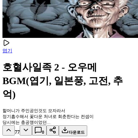
엽기
호혈사일족 2 - 오우메
BGM(엽기, 일본풍, 고전, 추
억)
할머니가 주인공인것도 모자라서
정기흡수해서 꽃다운 처녀로 회춘한다는 컨셉이
당시에는 충공깽이었던...
77
0
다운로드