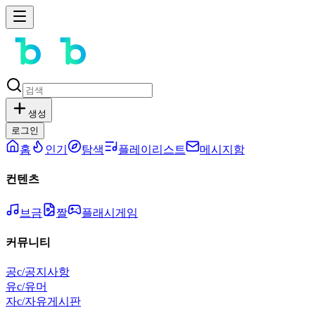
생성
로그인
홈
인기
탐색
플레이리스트
메시지함
컨텐츠
브금
짤
플래시게임
커뮤니티
공
c/공지사항
유
c/유머
자
c/자유게시판