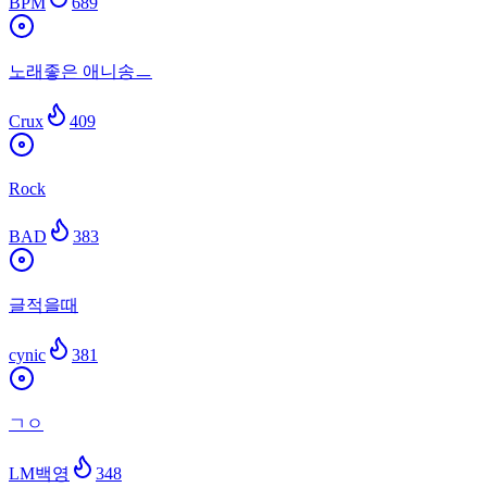
BPM
689
노래좋은 애니송ㅡ
Crux
409
Rock
BAD
383
글적을때
cynic
381
ㄱㅇ
LM백영
348