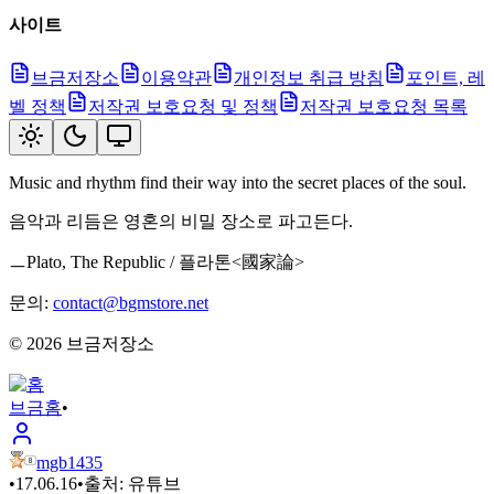
사이트
브금저장소
이용약관
개인정보 취급 방침
포인트, 레
벨 정책
저작권 보호요청 및 정책
저작권 보호요청 목록
Music and rhythm find their way into the secret places of the soul.
음악과 리듬은 영혼의 비밀 장소로 파고든다.
ㅡPlato, The Republic / 플라톤<國家論>
문의:
contact@bgmstore.net
©
2026
브금저장소
브금
홈
•
mgb1435
•
17.06.16
•
출처:
유튜브