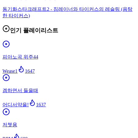
동기화
스타크래프트2 - 짐레이너와 타이커스의 레슬링 (음탕
한 타이커스)
인기 플레이리스트
피아노곡 위주44
Wease1
1647
겜하면서 들을때
어디서약을!
1637
저쳇용