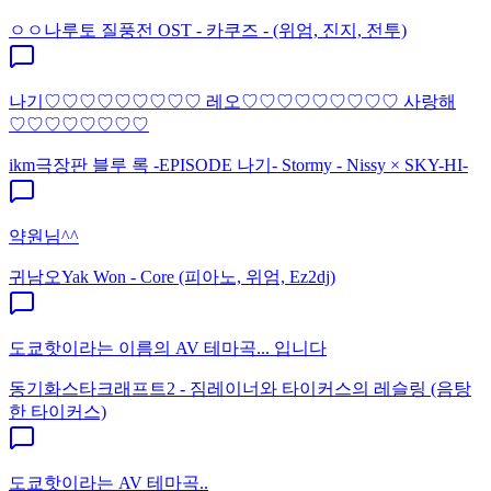
ㅇㅇ
나루토 질풍전 OST - 카쿠즈 - (위엄, 진지, 전투)
나기♡♡♡♡♡♡♡♡♡ 레오♡♡♡♡♡♡♡♡♡ 사랑해
♡♡♡♡♡♡♡♡
ikm
극장판 블루 록 -EPISODE 나기- Stormy - Nissy × SKY-HI-
약원님^^
귀남오
Yak Won - Core (피아노, 위엄, Ez2dj)
도쿄핫이라는 이름의 AV 테마곡... 입니다
동기화
스타크래프트2 - 짐레이너와 타이커스의 레슬링 (음탕
한 타이커스)
도쿄핫이라는 AV 테마곡..