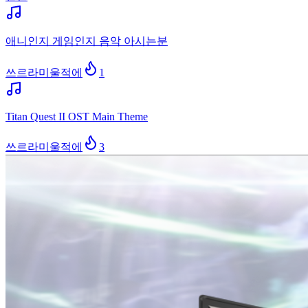
애니인지 게임인지 음악 아시는분
쓰르라미울적에
1
Titan Quest II OST Main Theme
쓰르라미울적에
3