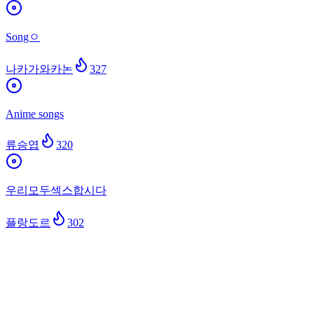
Songㅇ
나카가와카논
327
Anime songs
류승엽
320
우리모두섹스합시다
플랑도르
302