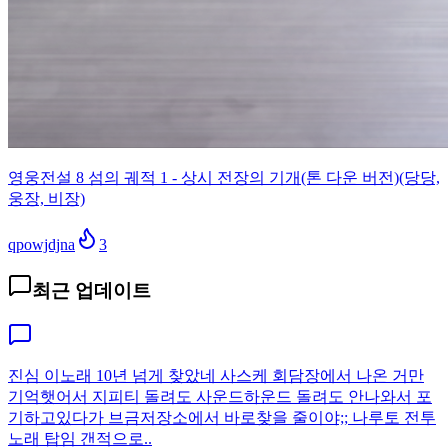
영웅전설 8 섬의 궤적 1 - 상시 전장의 기개(톤 다운 버전)(당당,
웅장, 비장)
qpowjdjna
3
최근 업데이트
진심 이노래 10년 넘게 찾았네 사스케 회담장에서 나온 거만
기억햇어서 지피티 돌려도 사운드하운드 돌려도 안나와서 포
기하고있다가 브금저장소에서 바로찾을 줄이야;; 나루토 전투
노래 탑임 갠적으로..