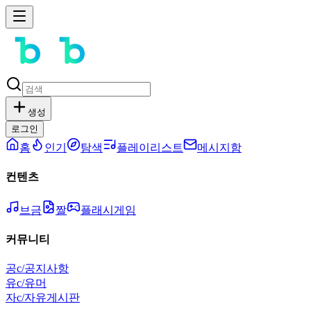
생성
로그인
홈
인기
탐색
플레이리스트
메시지함
컨텐츠
브금
짤
플래시게임
커뮤니티
공
c/공지사항
유
c/유머
자
c/자유게시판