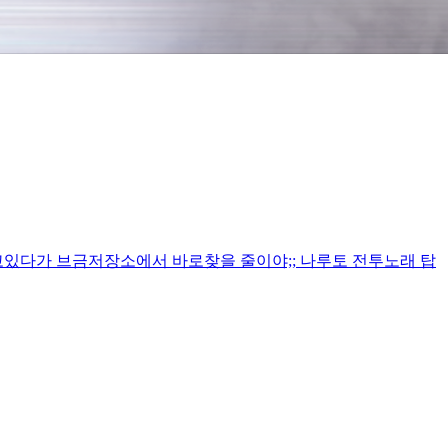
고있다가 브금저장소에서 바로찾을 줄이야;; 나루토 전투노래 탑