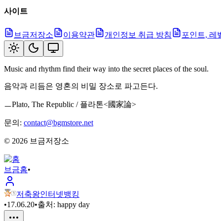
사이트
브금저장소
이용약관
개인정보 취급 방침
포인트, 레
Music and rhythm find their way into the secret places of the soul.
음악과 리듬은 영혼의 비밀 장소로 파고든다.
ㅡPlato, The Republic / 플라톤<國家論>
문의:
contact@bgmstore.net
©
2026
브금저장소
브금
홈
•
저축왕인터넷뱅킹
•
17.06.20
•
출처:
happy day