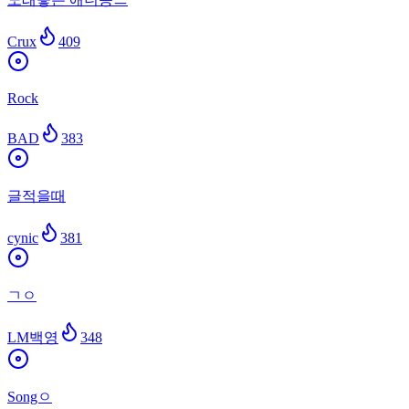
Crux
409
Rock
BAD
383
글적을때
cynic
381
ㄱㅇ
LM백영
348
Songㅇ