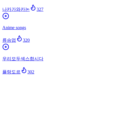
나카가와카논
327
Anime songs
류승엽
320
우리모두섹스합시다
플랑도르
302