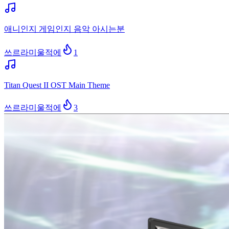
애니인지 게임인지 음악 아시는분
쓰르라미울적에
1
Titan Quest II OST Main Theme
쓰르라미울적에
3