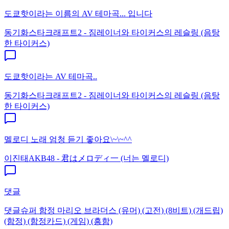
도쿄핫이라는 이름의 AV 테마곡... 입니다
동기화
스타크래프트2 - 짐레이너와 타이커스의 레슬링 (음탕
한 타이커스)
도쿄핫이라는 AV 테마곡..
동기화
스타크래프트2 - 짐레이너와 타이커스의 레슬링 (음탕
한 타이커스)
멜로디 노래 엄청 듣기 좋아요\~\~^^
이진태
AKB48 - 君はメロディ一 (너는 멜로디)
댓글
댓글
슈퍼 함정 마리오 브라더스 (유머) (고전) (8비트) (개드립)
(함정) (함정카드) (게임) (흥함)