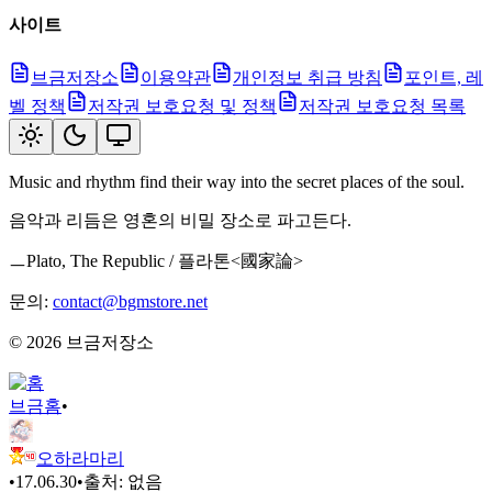
사이트
브금저장소
이용약관
개인정보 취급 방침
포인트, 레
벨 정책
저작권 보호요청 및 정책
저작권 보호요청 목록
Music and rhythm find their way into the secret places of the soul.
음악과 리듬은 영혼의 비밀 장소로 파고든다.
ㅡPlato, The Republic / 플라톤<國家論>
문의:
contact@bgmstore.net
©
2026
브금저장소
브금
홈
•
오하라마리
•
17.06.30
•
출처:
없음