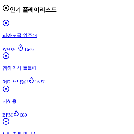
인기 플레이리스트
피아노곡 위주44
Wease1
1646
겜하면서 들을때
어디서약을!
1637
저쳇용
BPM
689
노래좋은 애니송ㅡ