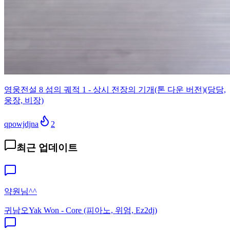
영웅전설 8 섬의 궤적 1 - 상시 전장의 기개(톤 다운 버전)(당당,
웅장, 비장)
qpowjdjna
2
최근 업데이트
약원님^^
귀남오
Yak Won - Core (피아노, 위엄, Ez2dj)