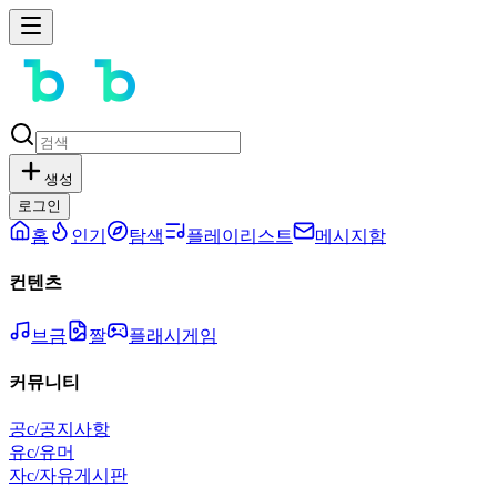
생성
로그인
홈
인기
탐색
플레이리스트
메시지함
컨텐츠
브금
짤
플래시게임
커뮤니티
공
c/공지사항
유
c/유머
자
c/자유게시판