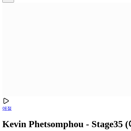
애절
Kevin Phetsomphou - Stage3