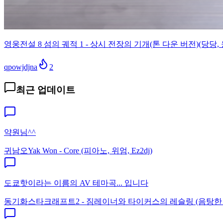
영웅전설 8 섬의 궤적 1 - 상시 전장의 기개(톤 다운 버전)(당당, 
qpowjdjna
2
최근 업데이트
약원님^^
귀남오
Yak Won - Core (피아노, 위엄, Ez2dj)
도쿄핫이라는 이름의 AV 테마곡... 입니다
동기화
스타크래프트2 - 짐레이너와 타이커스의 레슬링 (음탕한