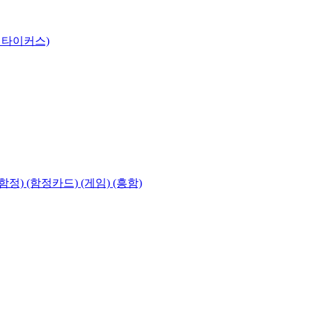
 타이커스)
함정) (함정카드) (게임) (흥함)