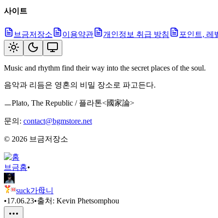
사이트
브금저장소
이용약관
개인정보 취급 방침
포인트, 레
Music and rhythm find their way into the secret places of the soul.
음악과 리듬은 영혼의 비밀 장소로 파고든다.
ㅡPlato, The Republic / 플라톤<國家論>
문의:
contact@bgmstore.net
©
2026
브금저장소
브금
홈
•
suck가母니
•
17.06.23
•
출처:
Kevin Phetsomphou