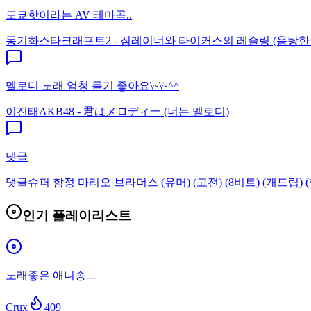
도쿄핫이라는 AV 테마곡..
동기화
스타크래프트2 - 짐레이너와 타이커스의 레슬링 (음탕한
멜로디 노래 엄청 듣기 좋아요\~\~^^
이진태
AKB48 - 君はメロディ一 (너는 멜로디)
댓글
댓글
슈퍼 함정 마리오 브라더스 (유머) (고전) (8비트) (개드립) (
인기 플레이리스트
노래좋은 애니송ㅡ
Crux
409