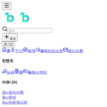
생성
로그인
홈
인기
탐색
플레이리스트
메시지함
컨텐츠
브금
짤
플래시게임
커뮤니티
공
c/공지사항
유
c/유머
자
c/자유게시판