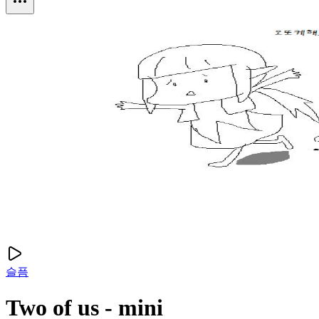
슬픔
Two of us - mini