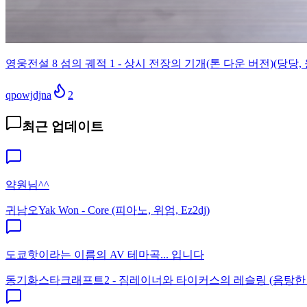
영웅전설 8 섬의 궤적 1 - 상시 전장의 기개(톤 다운 버전)(당당, 
qpowjdjna
2
최근 업데이트
약원님^^
귀남오
Yak Won - Core (피아노, 위엄, Ez2dj)
도쿄핫이라는 이름의 AV 테마곡... 입니다
동기화
스타크래프트2 - 짐레이너와 타이커스의 레슬링 (음탕한