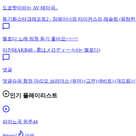
도쿄핫이라는 AV 테마곡..
동기화
스타크래프트2 - 짐레이너와 타이커스의 레슬링 (음탕한
멜로디 노래 엄청 듣기 좋아요\~\~^^
이진태
AKB48 - 君はメロディ一 (너는 멜로디)
댓글
댓글
슈퍼 함정 마리오 브라더스 (유머) (고전) (8비트) (개드립) (
인기 플레이리스트
피아노곡 위주44
Wease1
1646