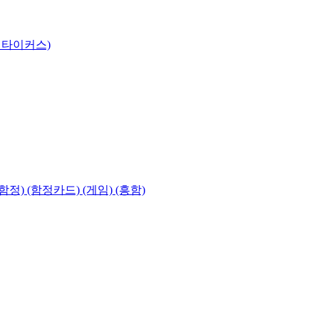
 타이커스)
함정) (함정카드) (게임) (흥함)