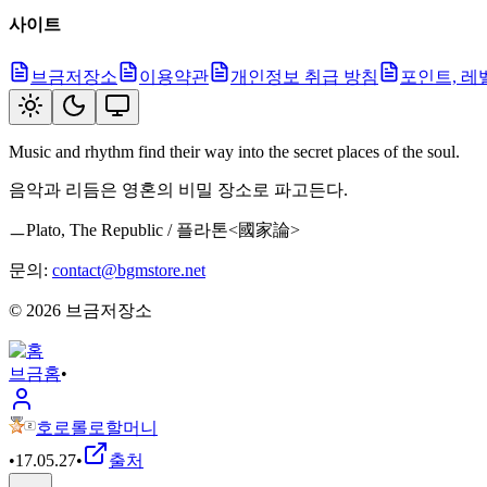
사이트
브금저장소
이용약관
개인정보 취급 방침
포인트, 레
Music and rhythm find their way into the secret places of the soul.
음악과 리듬은 영혼의 비밀 장소로 파고든다.
ㅡPlato, The Republic / 플라톤<國家論>
문의:
contact@bgmstore.net
©
2026
브금저장소
브금
홈
•
호로롤로할머니
•
17.05.27
•
출처