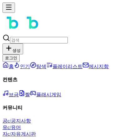
생성
로그인
홈
인기
탐색
플레이리스트
메시지함
컨텐츠
브금
짤
플래시게임
커뮤니티
공
c/공지사항
유
c/유머
자
c/자유게시판