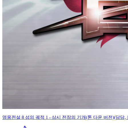
영웅전설 8 섬의 궤적 1 - 상시 전장의 기개(톤 다운 버전)(당당, 