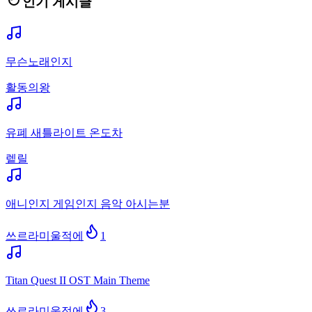
인기 게시글
무슨노래인지
활동의왕
유폐 새틀라이트 온도차
렡릴
애니인지 게임인지 음악 아시는분
쓰르라미울적에
1
Titan Quest II OST Main Theme
쓰르라미울적에
3