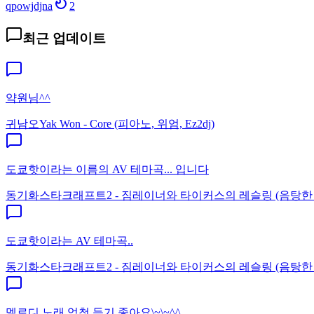
qpowjdjna
2
최근 업데이트
약원님^^
귀남오
Yak Won - Core (피아노, 위엄, Ez2dj)
도쿄핫이라는 이름의 AV 테마곡... 입니다
동기화
스타크래프트2 - 짐레이너와 타이커스의 레슬링 (음탕한
도쿄핫이라는 AV 테마곡..
동기화
스타크래프트2 - 짐레이너와 타이커스의 레슬링 (음탕한
멜로디 노래 엄청 듣기 좋아요\~\~^^