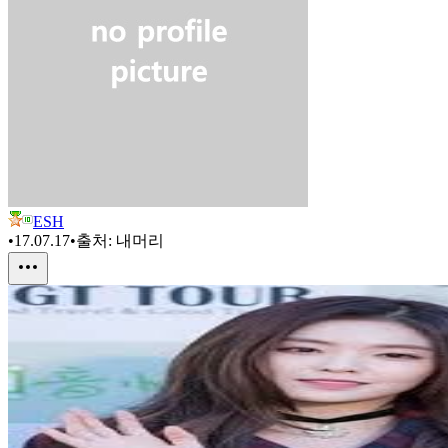
ESH
•
17.07.17
•
출처:
내머리