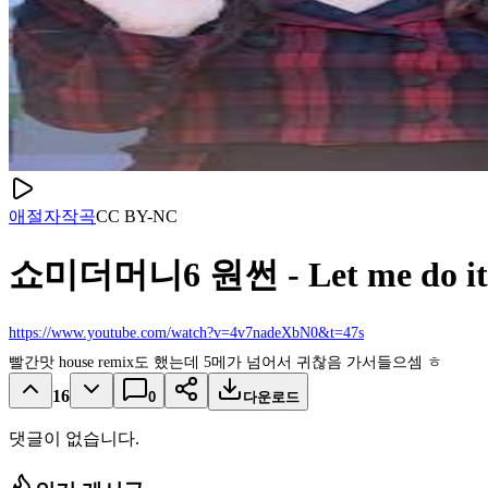
애절
자작곡
CC
BY-NC
쇼미더머니6 원썬 - Let me do it 
https://www.youtube.com/watch?v=4v7nadeXbN0&t=47s
빨간맛 house remix도 했는데 5메가 넘어서 귀찮음 가서들으셈 ㅎ
16
0
다운로드
댓글이 없습니다.