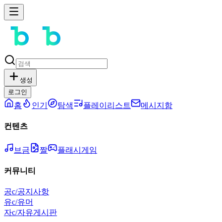
생성
로그인
홈
인기
탐색
플레이리스트
메시지함
컨텐츠
브금
짤
플래시게임
커뮤니티
공
c/공지사항
유
c/유머
자
c/자유게시판