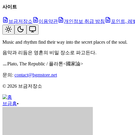
사이트
브금저장소
이용약관
개인정보 취급 방침
포인트, 레
Music and rhythm find their way into the secret places of the soul.
음악과 리듬은 영혼의 비밀 장소로 파고든다.
ㅡPlato, The Republic / 플라톤<國家論>
문의:
contact@bgmstore.net
©
2026
브금저장소
브금
홈
•