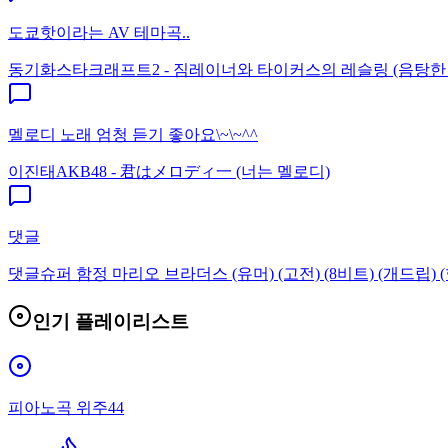
도쿄핫이라는 AV 테마곡..
동기화
스타크래프트2 - 짐레이너와 타이커스의 레슬링 (음탕한
멜로디 노래 엄청 듣기 좋아요\~\~^^
이진태
AKB48 - 君はメロディ一 (너는 멜로디)
댓글
댓글
슈퍼 함정 마리오 브라더스 (유머) (고전) (8비트) (개드립) (
인기 플레이리스트
피아노곡 위주44