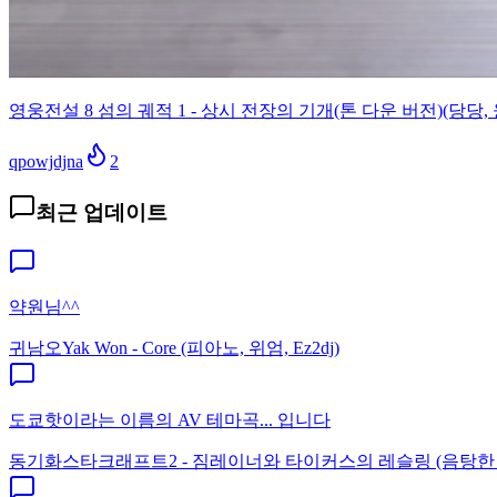
영웅전설 8 섬의 궤적 1 - 상시 전장의 기개(톤 다운 버전)(당당, 
qpowjdjna
2
최근 업데이트
약원님^^
귀남오
Yak Won - Core (피아노, 위엄, Ez2dj)
도쿄핫이라는 이름의 AV 테마곡... 입니다
동기화
스타크래프트2 - 짐레이너와 타이커스의 레슬링 (음탕한