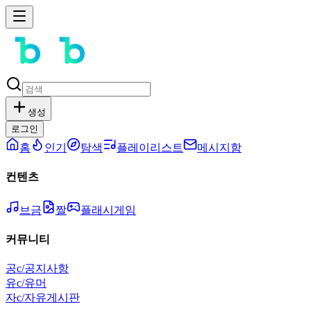
생성
로그인
홈
인기
탐색
플레이리스트
메시지함
컨텐츠
브금
짤
플래시게임
커뮤니티
공
c/공지사항
유
c/유머
자
c/자유게시판