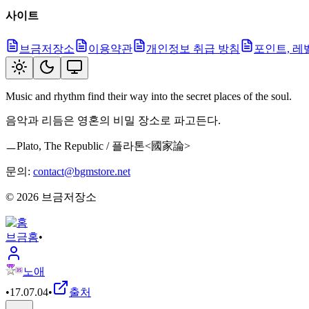
사이트
브금저장소
이용약관
개인정보 취급 방침
포인트, 레
Music and rhythm find their way into the secret places of the soul.
음악과 리듬은 영혼의 비밀 장소로 파고든다.
ㅡPlato, The Republic / 플라톤<國家論>
문의:
contact@bgmstore.net
©
2026
브금저장소
브금
홈
•
노애
•
17.07.04
•
출처