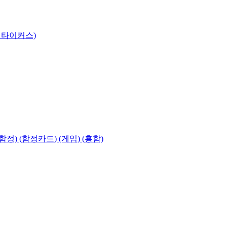
 타이커스)
함정) (함정카드) (게임) (흥함)