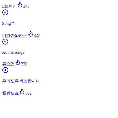
LM백영
348
Songㅇ
나카가와카논
327
Anime songs
류승엽
320
우리모두섹스합시다
플랑도르
302