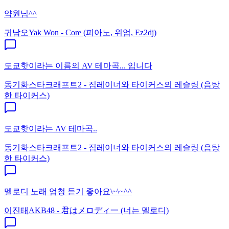
약원님^^
귀남오
Yak Won - Core (피아노, 위엄, Ez2dj)
도쿄핫이라는 이름의 AV 테마곡... 입니다
동기화
스타크래프트2 - 짐레이너와 타이커스의 레슬링 (음탕
한 타이커스)
도쿄핫이라는 AV 테마곡..
동기화
스타크래프트2 - 짐레이너와 타이커스의 레슬링 (음탕
한 타이커스)
멜로디 노래 엄청 듣기 좋아요\~\~^^
이진태
AKB48 - 君はメロディ一 (너는 멜로디)