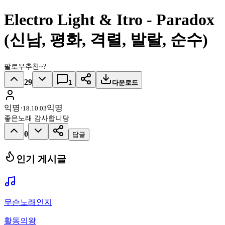
Electro Light & Itro - Paradox
(신남, 평화, 격렬, 발랄, 순수)
팔로우추천~?
29
1
다운로드
익명
·
익명
18.10.03
좋은노래 감사합니당
0
답글
인기 게시글
무슨노래인지
활동의왕