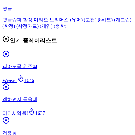
댓글
댓글
슈퍼 함정 마리오 브라더스 (유머) (고전) (8비트) (개드립)
(함정) (함정카드) (게임) (흥함)
인기 플레이리스트
피아노곡 위주44
Wease1
1646
겜하면서 들을때
어디서약을!
1637
저쳇용