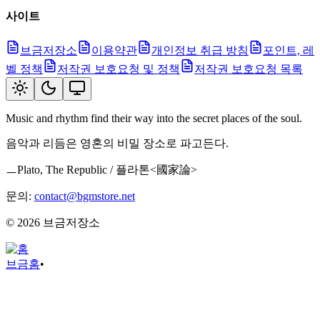
사이트
브금저장소
이용약관
개인정보 취급 방침
포인트, 레
벨 정책
저작권 보호요청 및 정책
저작권 보호요청 목록
Music and rhythm find their way into the secret places of the soul.
음악과 리듬은 영혼의 비밀 장소로 파고든다.
ㅡPlato, The Republic / 플라톤<國家論>
문의:
contact@bgmstore.net
©
2026
브금저장소
브금
홈
•