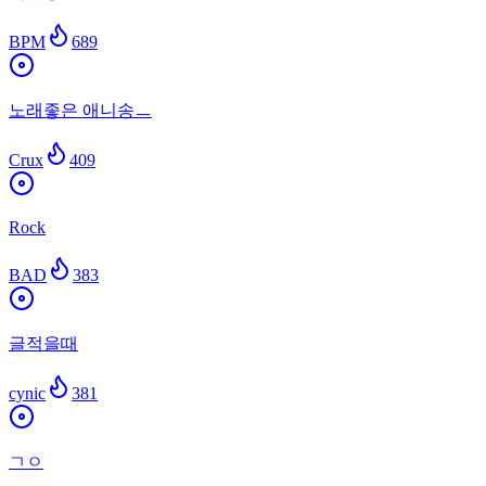
BPM
689
노래좋은 애니송ㅡ
Crux
409
Rock
BAD
383
글적을때
cynic
381
ㄱㅇ