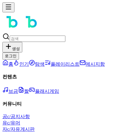
생성
로그인
홈
인기
탐색
플레이리스트
메시지함
컨텐츠
브금
짤
플래시게임
커뮤니티
공
c/공지사항
유
c/유머
자
c/자유게시판