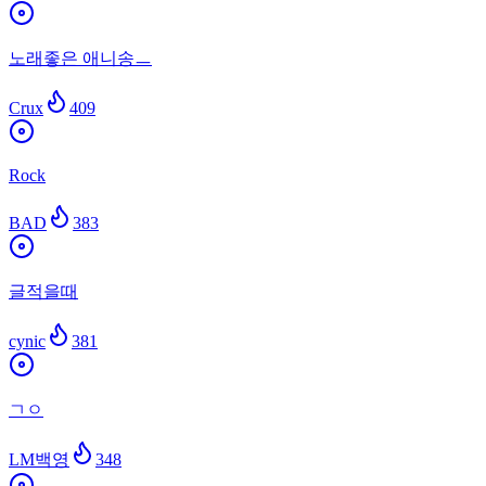
노래좋은 애니송ㅡ
Crux
409
Rock
BAD
383
글적을때
cynic
381
ㄱㅇ
LM백영
348