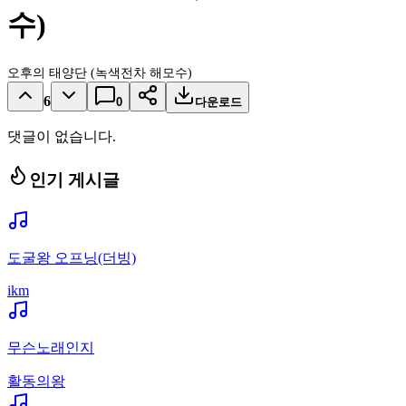
수)
오후의 태양단 (녹색전차 해모수)
6
0
다운로드
댓글이 없습니다.
인기 게시글
도굴왕 오프닝(더빙)
ikm
무슨노래인지
활동의왕