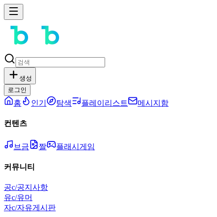
생성
로그인
홈
인기
탐색
플레이리스트
메시지함
컨텐츠
브금
짤
플래시게임
커뮤니티
공
c/공지사항
유
c/유머
자
c/자유게시판