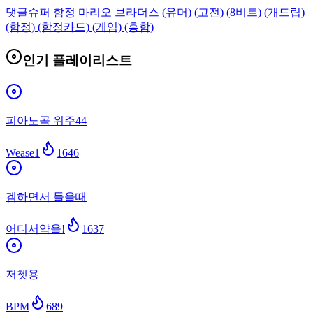
댓글
슈퍼 함정 마리오 브라더스 (유머) (고전) (8비트) (개드립)
(함정) (함정카드) (게임) (흥함)
인기 플레이리스트
피아노곡 위주44
Wease1
1646
겜하면서 들을때
어디서약을!
1637
저쳇용
BPM
689