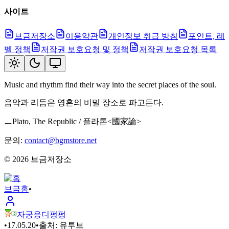
사이트
브금저장소
이용약관
개인정보 취급 방침
포인트, 레
벨 정책
저작권 보호요청 및 정책
저작권 보호요청 목록
Music and rhythm find their way into the secret places of the soul.
음악과 리듬은 영혼의 비밀 장소로 파고든다.
ㅡPlato, The Republic / 플라톤<國家論>
문의:
contact@bgmstore.net
©
2026
브금저장소
브금
홈
•
자궁응디펑펑
•
17.05.20
•
출처:
유투브