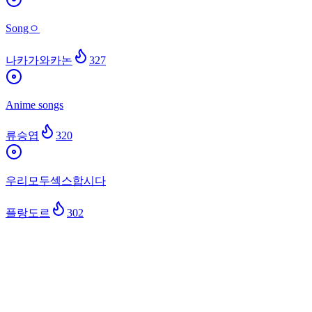
Songㅇ
나카가와카논
327
Anime songs
류승엽
320
우리모두섹스합시다
플랑도르
302