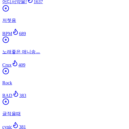
어디서약을!
1637
저쳇용
BPM
689
노래좋은 애니송ㅡ
Crux
409
Rock
BAD
383
글적을때
cynic
381