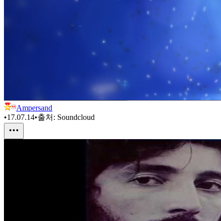
Ampersand
•
17.07.14
•
출처:
Soundcloud