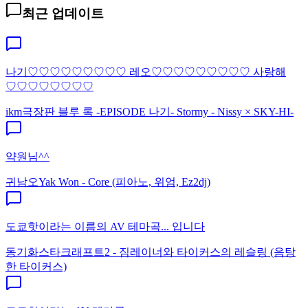
최근 업데이트
나기♡♡♡♡♡♡♡♡♡ 레오♡♡♡♡♡♡♡♡♡ 사랑해
♡♡♡♡♡♡♡♡
ikm
극장판 블루 록 -EPISODE 나기- Stormy - Nissy × SKY-HI-
약원님^^
귀남오
Yak Won - Core (피아노, 위엄, Ez2dj)
도쿄핫이라는 이름의 AV 테마곡... 입니다
동기화
스타크래프트2 - 짐레이너와 타이커스의 레슬링 (음탕
한 타이커스)