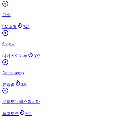
ㄱㅇ
LM백영
348
Songㅇ
나카가와카논
327
Anime songs
류승엽
320
우리모두섹스합시다
플랑도르
302