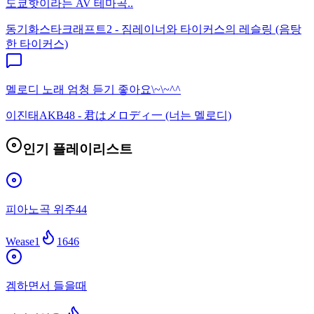
도쿄핫이라는 AV 테마곡..
동기화
스타크래프트2 - 짐레이너와 타이커스의 레슬링 (음탕
한 타이커스)
멜로디 노래 엄청 듣기 좋아요\~\~^^
이진태
AKB48 - 君はメロディ一 (너는 멜로디)
인기 플레이리스트
피아노곡 위주44
Wease1
1646
겜하면서 들을때