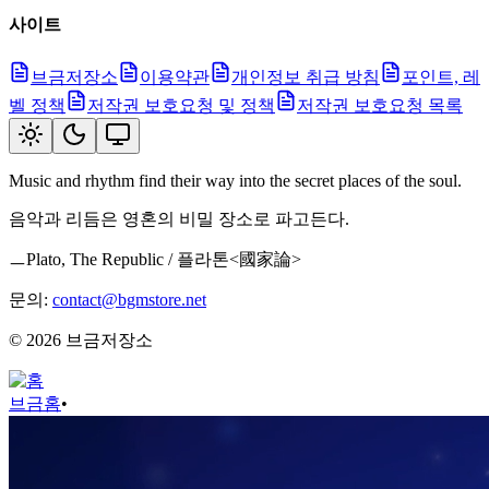
사이트
브금저장소
이용약관
개인정보 취급 방침
포인트, 레
벨 정책
저작권 보호요청 및 정책
저작권 보호요청 목록
Music and rhythm find their way into the secret places of the soul.
음악과 리듬은 영혼의 비밀 장소로 파고든다.
ㅡPlato, The Republic / 플라톤<國家論>
문의:
contact@bgmstore.net
©
2026
브금저장소
브금
홈
•