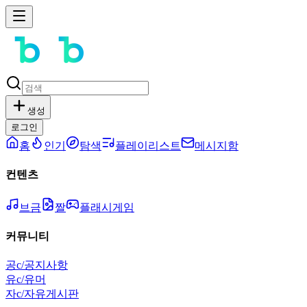
생성
로그인
홈
인기
탐색
플레이리스트
메시지함
컨텐츠
브금
짤
플래시게임
커뮤니티
공
c/공지사항
유
c/유머
자
c/자유게시판