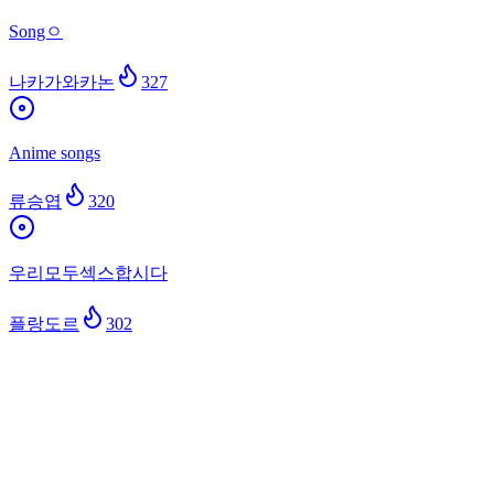
Songㅇ
나카가와카논
327
Anime songs
류승엽
320
우리모두섹스합시다
플랑도르
302