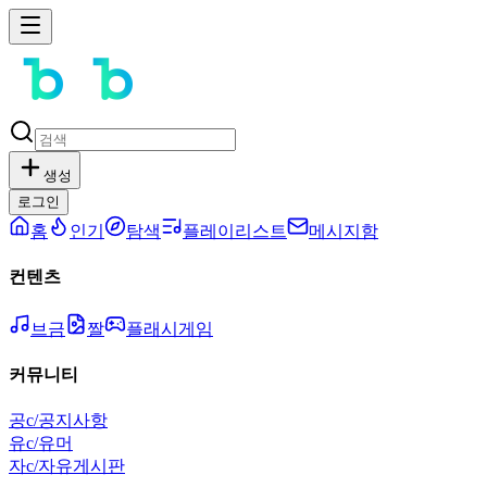
생성
로그인
홈
인기
탐색
플레이리스트
메시지함
컨텐츠
브금
짤
플래시게임
커뮤니티
공
c/공지사항
유
c/유머
자
c/자유게시판