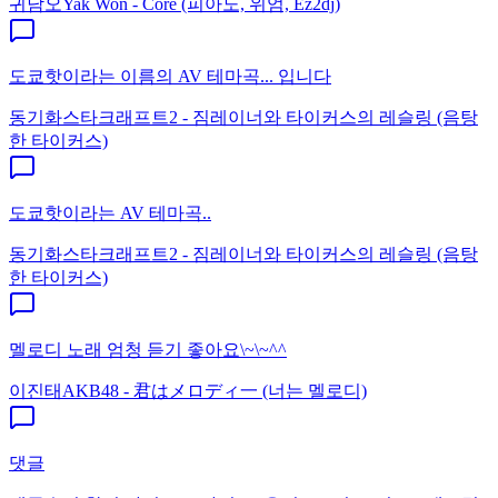
귀남오
Yak Won - Core (피아노, 위엄, Ez2dj)
도쿄핫이라는 이름의 AV 테마곡... 입니다
동기화
스타크래프트2 - 짐레이너와 타이커스의 레슬링 (음탕
한 타이커스)
도쿄핫이라는 AV 테마곡..
동기화
스타크래프트2 - 짐레이너와 타이커스의 레슬링 (음탕
한 타이커스)
멜로디 노래 엄청 듣기 좋아요\~\~^^
이진태
AKB48 - 君はメロディ一 (너는 멜로디)
댓글