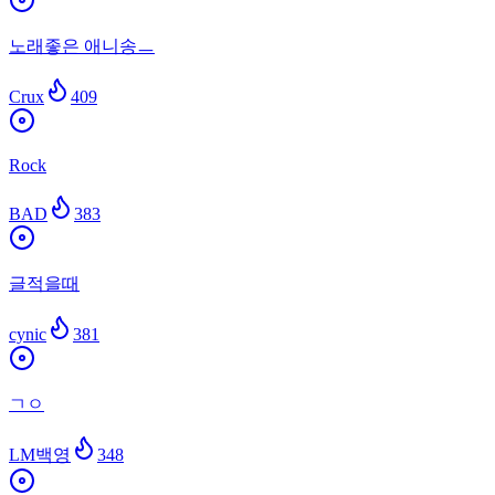
노래좋은 애니송ㅡ
Crux
409
Rock
BAD
383
글적을때
cynic
381
ㄱㅇ
LM백영
348