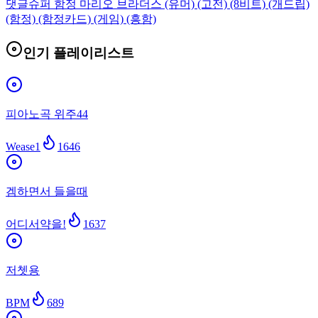
댓글
슈퍼 함정 마리오 브라더스 (유머) (고전) (8비트) (개드립)
(함정) (함정카드) (게임) (흥함)
인기 플레이리스트
피아노곡 위주44
Wease1
1646
겜하면서 들을때
어디서약을!
1637
저쳇용
BPM
689