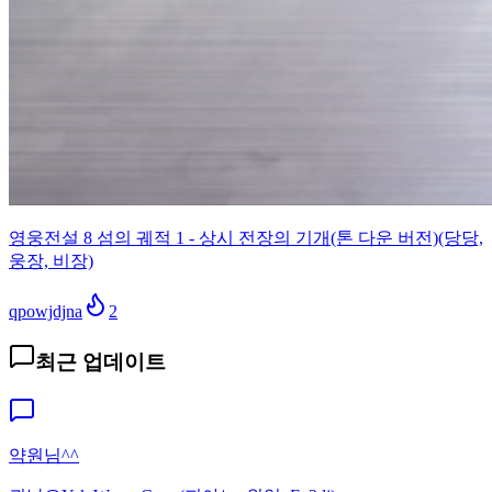
영웅전설 8 섬의 궤적 1 - 상시 전장의 기개(톤 다운 버전)(당당,
웅장, 비장)
qpowjdjna
2
최근 업데이트
약원님^^