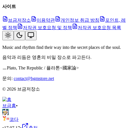
사이트
브금저장소
이용약관
개인정보 취급 방침
포인트, 레
벨 정책
저작권 보호요청 및 정책
저작권 보호요청 목록
Music and rhythm find their way into the secret places of the soul.
음악과 리듬은 영혼의 비밀 장소로 파고든다.
ㅡPlato, The Republic / 플라톤<國家論>
문의:
contact@bgmstore.net
©
2026
브금저장소
브금
홈
•
코다
•
17.07.17
•
출처