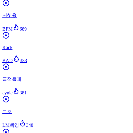
저쳇용
BPM
689
Rock
BAD
383
글적을때
cynic
381
ㄱㅇ
LM백영
348