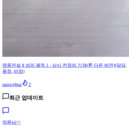
영웅전설 8 섬의 궤적 1 - 상시 전장의 기개(톤 다운 버전)(당당,
웅장, 비장)
qpowjdjna
2
최근 업데이트
약원님^^