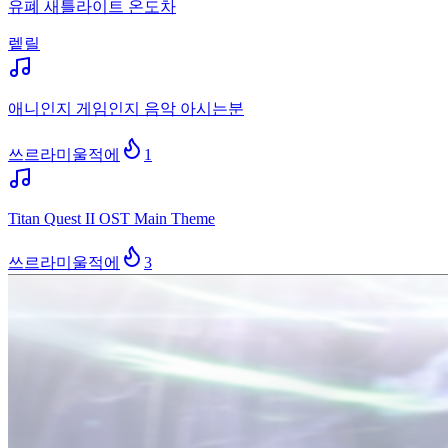
유폐 새틀라이트 온도차
렡릴
애니인지 게임인지 음악 아시는분
쓰르라미울적에
1
Titan Quest II OST Main Theme
쓰르라미울적에
3