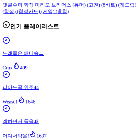
댓글
슈퍼 함정 마리오 브라더스 (유머) (고전) (8비트) (개드립)
(함정) (함정카드) (게임) (흥함)
인기 플레이리스트
노래좋은 애니송ㅡ
Crux
409
피아노곡 위주44
Wease1
1646
겜하면서 들을때
어디서약을!
1637