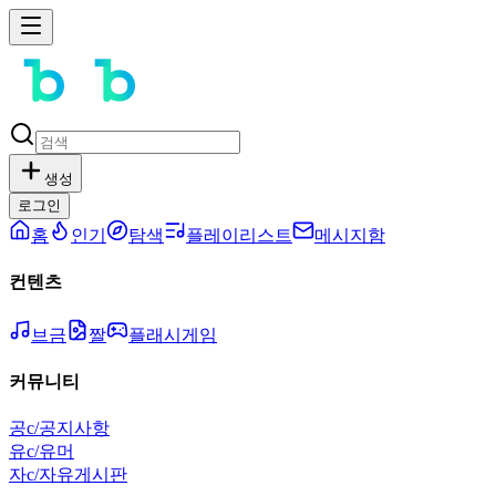
생성
로그인
홈
인기
탐색
플레이리스트
메시지함
컨텐츠
브금
짤
플래시게임
커뮤니티
공
c/공지사항
유
c/유머
자
c/자유게시판