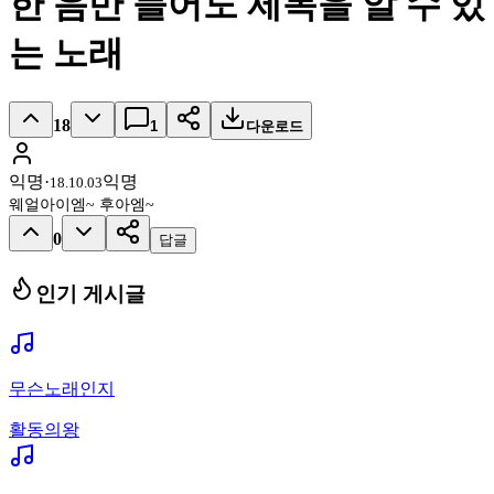
한 음만 들어도 제목을 알 수 있
는 노래
18
1
다운로드
익명
·
익명
18.10.03
웨얼아이엠~ 후아엠~
0
답글
인기 게시글
무슨노래인지
활동의왕