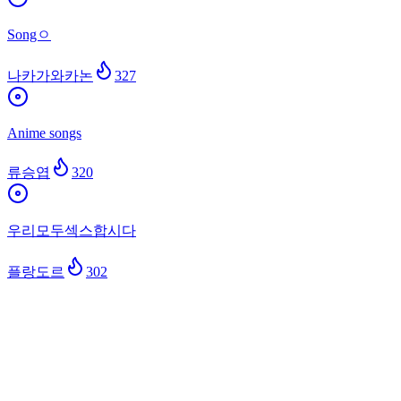
Songㅇ
나카가와카논
327
Anime songs
류승엽
320
우리모두섹스합시다
플랑도르
302