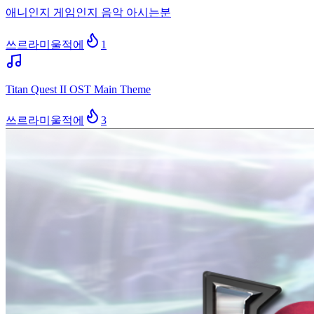
애니인지 게임인지 음악 아시는분
쓰르라미울적에
1
Titan Quest II OST Main Theme
쓰르라미울적에
3