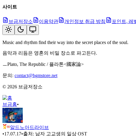
사이트
브금저장소
이용약관
개인정보 취급 방침
포인트, 레
Music and rhythm find their way into the secret places of the soul.
음악과 리듬은 영혼의 비밀 장소로 파고든다.
ㅡPlato, The Republic / 플라톤<國家論>
문의:
contact@bgmstore.net
©
2026
브금저장소
브금
홈
•
알드노아드라이브
•
17.07.17
•
출처:
남자 고교생의 일상 OST