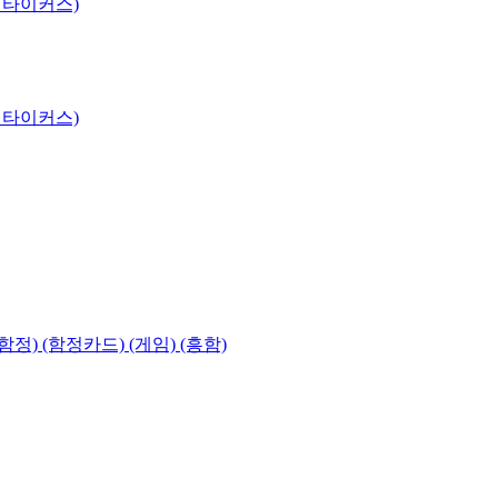
 타이커스)
 타이커스)
함정) (함정카드) (게임) (흥함)