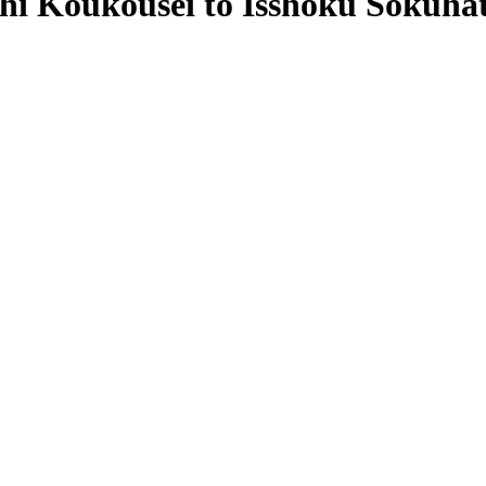
oukousei to Isshoku Sokuhat