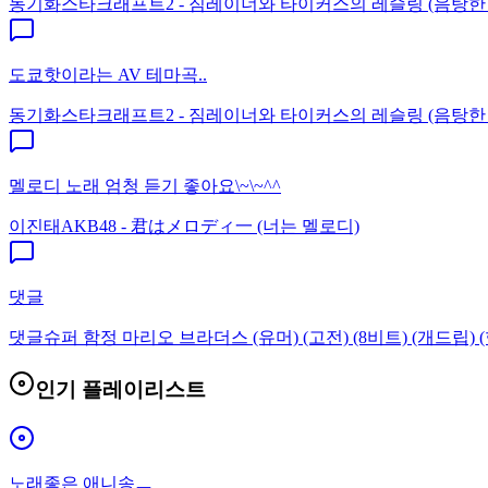
동기화
스타크래프트2 - 짐레이너와 타이커스의 레슬링 (음탕한
도쿄핫이라는 AV 테마곡..
동기화
스타크래프트2 - 짐레이너와 타이커스의 레슬링 (음탕한
멜로디 노래 엄청 듣기 좋아요\~\~^^
이진태
AKB48 - 君はメロディ一 (너는 멜로디)
댓글
댓글
슈퍼 함정 마리오 브라더스 (유머) (고전) (8비트) (개드립) (
인기 플레이리스트
노래좋은 애니송ㅡ