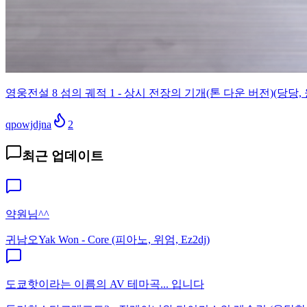
영웅전설 8 섬의 궤적 1 - 상시 전장의 기개(톤 다운 버전)(당당, 
qpowjdjna
2
최근 업데이트
약원님^^
귀남오
Yak Won - Core (피아노, 위엄, Ez2dj)
도쿄핫이라는 이름의 AV 테마곡... 입니다