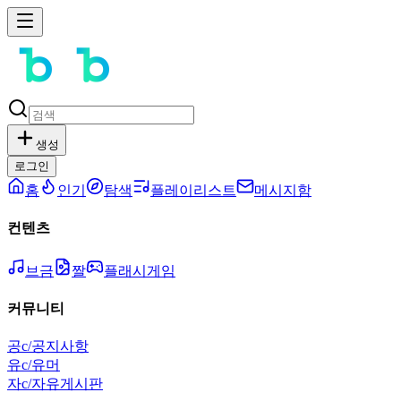
생성
로그인
홈
인기
탐색
플레이리스트
메시지함
컨텐츠
브금
짤
플래시게임
커뮤니티
공
c/공지사항
유
c/유머
자
c/자유게시판