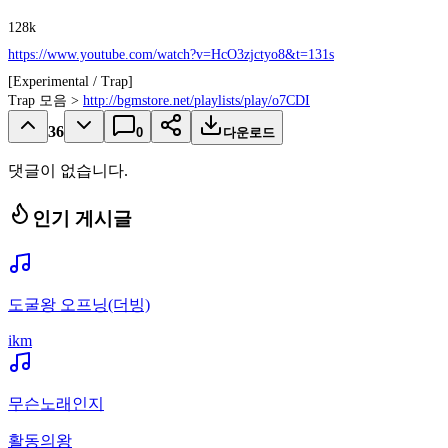
128k
https://www.youtube.com/watch?v=HcO3zjctyo8&t=131s
[Experimental / Trap]
Trap 모음 >
http://bgmstore.net/playlists/play/o7CDI
36
0
다운로드
댓글이 없습니다.
인기 게시글
도굴왕 오프닝(더빙)
ikm
무슨노래인지
활동의왕