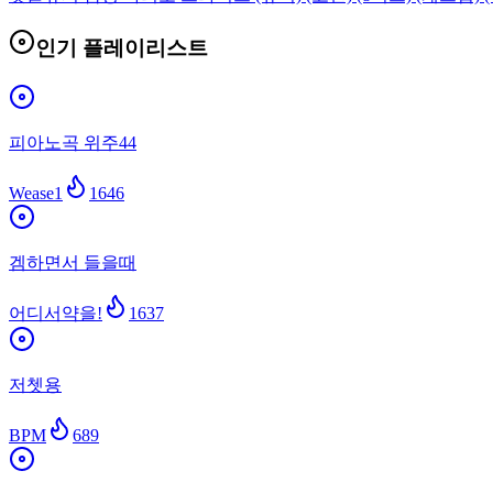
인기 플레이리스트
피아노곡 위주44
Wease1
1646
겜하면서 들을때
어디서약을!
1637
저쳇용
BPM
689