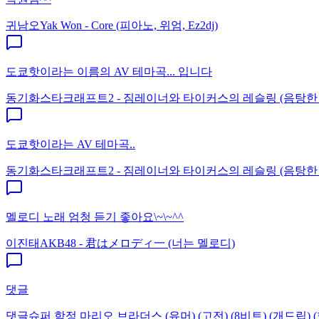
귀남오
Yak Won - Core (피아노, 위엄, Ez2dj)
도쿄핫이라는 이름의 AV 테마곡... 입니다
동기화
스타크래프트2 - 짐레이너와 타이커스의 레슬링 (음탕한
도쿄핫이라는 AV 테마곡..
동기화
스타크래프트2 - 짐레이너와 타이커스의 레슬링 (음탕한
멜로디 노래 엄청 듣기 좋아요\~\~^^
이진태
AKB48 - 君はメロディ一 (너는 멜로디)
댓글
댓글
슈퍼 함정 마리오 브라더스 (유머) (고전) (8비트) (개드립) (