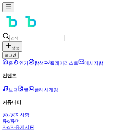
생성
로그인
홈
인기
탐색
플레이리스트
메시지함
컨텐츠
브금
짤
플래시게임
커뮤니티
공
c/공지사항
유
c/유머
자
c/자유게시판