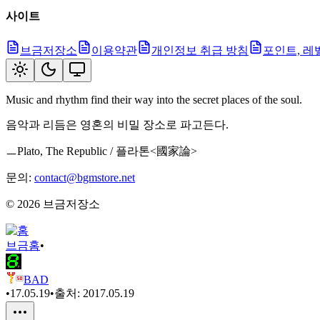
사이트
브금저장소
이용약관
개인정보 취급 방침
포인트, 레
Music and rhythm find their way into the secret places of the soul.
음악과 리듬은 영혼의 비밀 장소로 파고든다.
ㅡPlato, The Republic / 플라톤<國家論>
문의:
contact@bgmstore.net
©
2026
브금저장소
브금
홈
•
BAD
•
17.05.19
•
출처:
2017.05.19