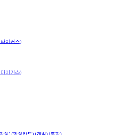
 타이커스)
 타이커스)
함정) (함정카드) (게임) (흥함)