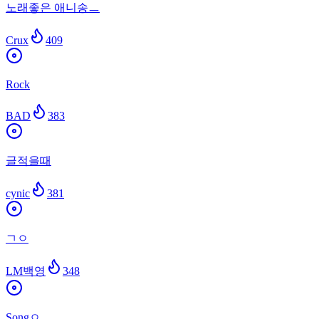
노래좋은 애니송ㅡ
Crux
409
Rock
BAD
383
글적을때
cynic
381
ㄱㅇ
LM백영
348
Songㅇ