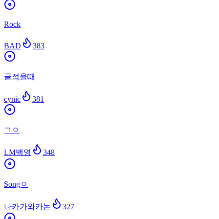
Rock
BAD
383
글적을때
cynic
381
ㄱㅇ
LM백영
348
Songㅇ
나카가와카논
327