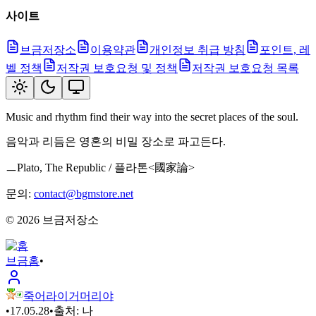
사이트
브금저장소
이용약관
개인정보 취급 방침
포인트, 레
벨 정책
저작권 보호요청 및 정책
저작권 보호요청 목록
Music and rhythm find their way into the secret places of the soul.
음악과 리듬은 영혼의 비밀 장소로 파고든다.
ㅡPlato, The Republic / 플라톤<國家論>
문의:
contact@bgmstore.net
©
2026
브금저장소
브금
홈
•
죽어라이거머리야
•
17.05.28
•
출처:
나