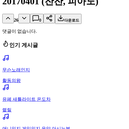
20170401 (잔잔, 피아노)
26
0
다운로드
댓글이 없습니다.
인기 게시글
무슨노래인지
활동의왕
유폐 새틀라이트 온도차
렡릴
애니인지 게임인지 음악 아시는분