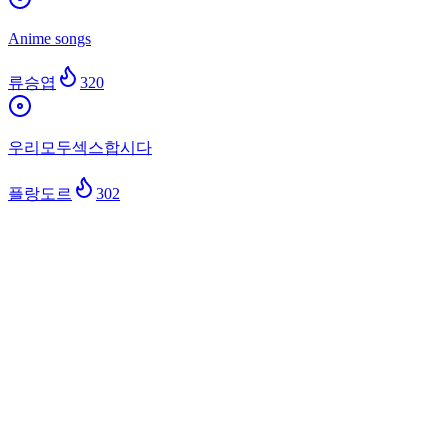
Anime songs
류승엽
320
우리모두섹스합시다
플랑도르
302