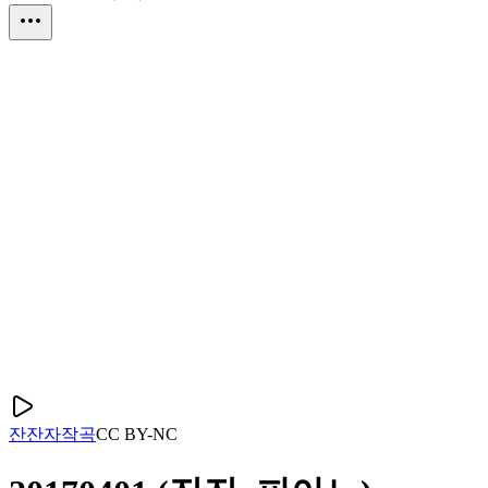
잔잔
자작곡
CC
BY-NC