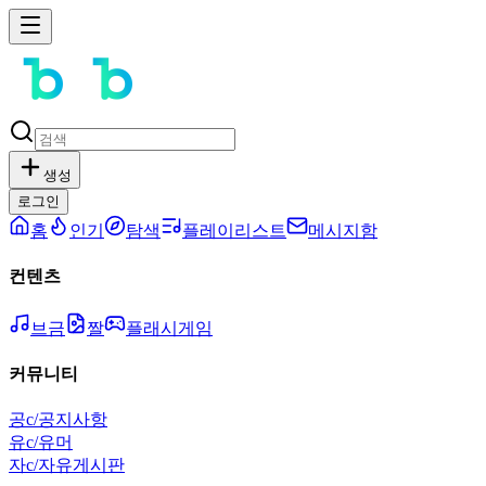
생성
로그인
홈
인기
탐색
플레이리스트
메시지함
컨텐츠
브금
짤
플래시게임
커뮤니티
공
c/공지사항
유
c/유머
자
c/자유게시판