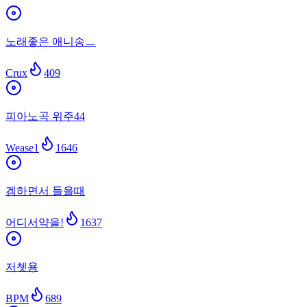
노래좋은 애니송ㅡ
Crux
409
피아노곡 위주44
Wease1
1646
겜하면서 들을때
어디서약을!
1637
저쳇용
BPM
689