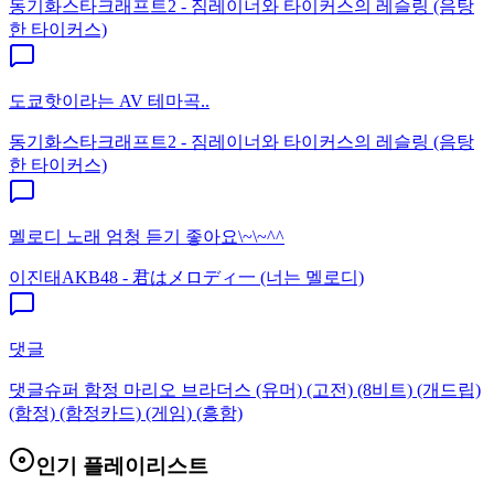
동기화
스타크래프트2 - 짐레이너와 타이커스의 레슬링 (음탕
한 타이커스)
도쿄핫이라는 AV 테마곡..
동기화
스타크래프트2 - 짐레이너와 타이커스의 레슬링 (음탕
한 타이커스)
멜로디 노래 엄청 듣기 좋아요\~\~^^
이진태
AKB48 - 君はメロディ一 (너는 멜로디)
댓글
댓글
슈퍼 함정 마리오 브라더스 (유머) (고전) (8비트) (개드립)
(함정) (함정카드) (게임) (흥함)
인기 플레이리스트