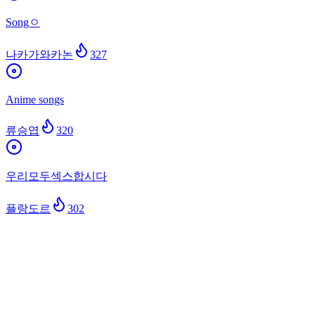
Songㅇ
나카가와카논
327
Anime songs
류승엽
320
우리모두섹스합시다
플랑도르
302