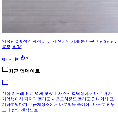
영웅전설 8 섬의 궤적 1 - 상시 전장의 기개(톤 다운 버전)(당당,
웅장, 비장)
qpowjdjna
2
최근 업데이트
진심 이노래 10년 넘게 찾았네 사스케 회담장에서 나온 거만
기억햇어서 지피티 돌려도 사운드하운드 돌려도 안나와서 포
기하고있다가 브금저장소에서 바로찾을 줄이야;; 나루토 전투
노래 탑임 갠적으로..