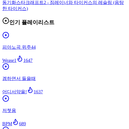
동기화
스타크래프트2 - 짐레이너와 타이커스의 레슬링 (음탕
한 타이커스)
인기 플레이리스트
피아노곡 위주44
Wease1
1647
겜하면서 들을때
어디서약을!
1637
저쳇용
BPM
689