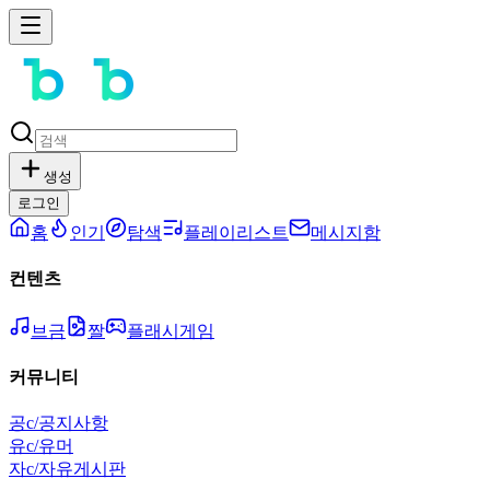
생성
로그인
홈
인기
탐색
플레이리스트
메시지함
컨텐츠
브금
짤
플래시게임
커뮤니티
공
c/공지사항
유
c/유머
자
c/자유게시판