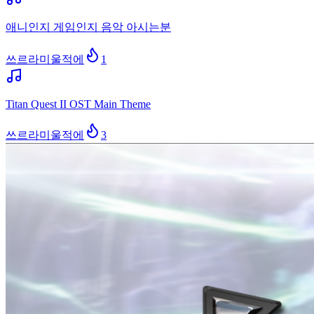
애니인지 게임인지 음악 아시는분
쓰르라미울적에
1
Titan Quest II OST Main Theme
쓰르라미울적에
3