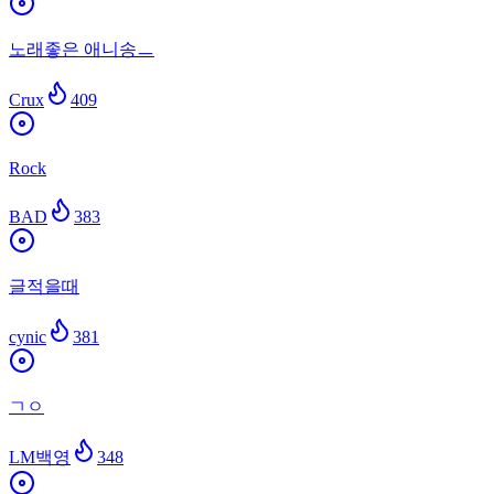
노래좋은 애니송ㅡ
Crux
409
Rock
BAD
383
글적을때
cynic
381
ㄱㅇ
LM백영
348