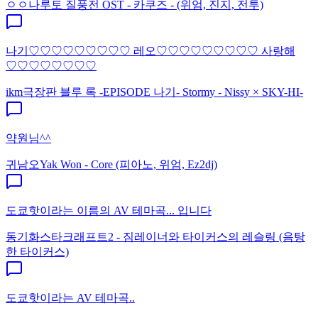
ㅇㅇ
나루토 질풍전 OST - 카쿠즈 - (위엄, 진지, 전투)
나기♡♡♡♡♡♡♡♡♡ 레오♡♡♡♡♡♡♡♡♡ 사랑해
♡♡♡♡♡♡♡♡
ikm
극장판 블루 록 -EPISODE 나기- Stormy - Nissy × SKY-HI-
약원님^^
귀남오
Yak Won - Core (피아노, 위엄, Ez2dj)
도쿄핫이라는 이름의 AV 테마곡... 입니다
동기화
스타크래프트2 - 짐레이너와 타이커스의 레슬링 (음탕
한 타이커스)
도쿄핫이라는 AV 테마곡..