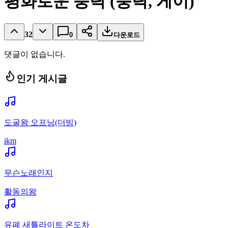
평화로운 붕탁 (붕탁, 게이)
32
0
다운로드
댓글이 없습니다.
인기 게시글
도굴왕 오프닝(더빙)
ikm
무슨노래인지
활동의왕
유폐 새틀라이트 온도차