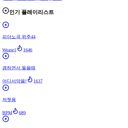
인기 플레이리스트
피아노곡 위주44
Wease1
1646
겜하면서 들을때
어디서약을!
1637
저쳇용
BPM
689