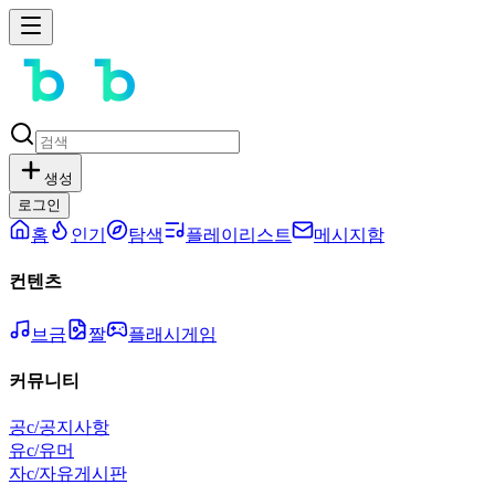
생성
로그인
홈
인기
탐색
플레이리스트
메시지함
컨텐츠
브금
짤
플래시게임
커뮤니티
공
c/공지사항
유
c/유머
자
c/자유게시판