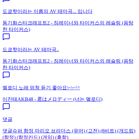
도쿄핫이라는 이름의 AV 테마곡... 입니다
동기화
스타크래프트2 - 짐레이너와 타이커스의 레슬링 (음탕
한 타이커스)
도쿄핫이라는 AV 테마곡..
동기화
스타크래프트2 - 짐레이너와 타이커스의 레슬링 (음탕
한 타이커스)
멜로디 노래 엄청 듣기 좋아요\~\~^^
이진태
AKB48 - 君はメロディ一 (너는 멜로디)
댓글
댓글
슈퍼 함정 마리오 브라더스 (유머) (고전) (8비트) (개드립)
(함정) (함정카드) (게임) (흥함)