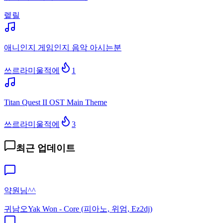
렡릴
애니인지 게임인지 음악 아시는분
쓰르라미울적에
1
Titan Quest II OST Main Theme
쓰르라미울적에
3
최근 업데이트
약원님^^
귀남오
Yak Won - Core (피아노, 위엄, Ez2dj)