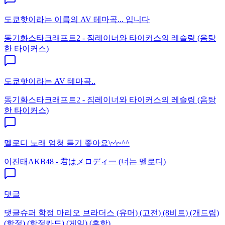
도쿄핫이라는 이름의 AV 테마곡... 입니다
동기화
스타크래프트2 - 짐레이너와 타이커스의 레슬링 (음탕
한 타이커스)
도쿄핫이라는 AV 테마곡..
동기화
스타크래프트2 - 짐레이너와 타이커스의 레슬링 (음탕
한 타이커스)
멜로디 노래 엄청 듣기 좋아요\~\~^^
이진태
AKB48 - 君はメロディ一 (너는 멜로디)
댓글
댓글
슈퍼 함정 마리오 브라더스 (유머) (고전) (8비트) (개드립)
(함정) (함정카드) (게임) (흥함)