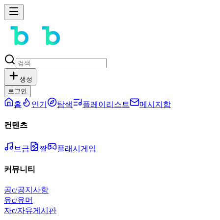
생성
로그인
홈
인기
탐색
플레이리스트
메시지함
컨텐츠
브금
짤
플래시게임
커뮤니티
공
c/공지사항
유
c/유머
자
c/자유게시판