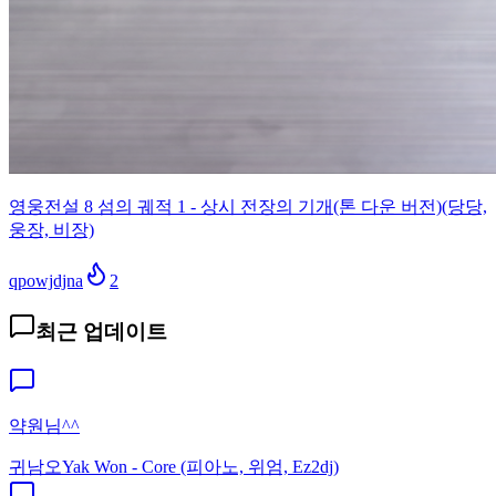
영웅전설 8 섬의 궤적 1 - 상시 전장의 기개(톤 다운 버전)(당당,
웅장, 비장)
qpowjdjna
2
최근 업데이트
약원님^^
귀남오
Yak Won - Core (피아노, 위엄, Ez2dj)