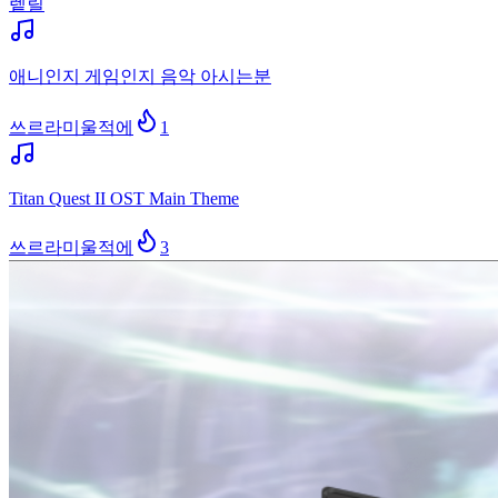
렡릴
애니인지 게임인지 음악 아시는분
쓰르라미울적에
1
Titan Quest II OST Main Theme
쓰르라미울적에
3