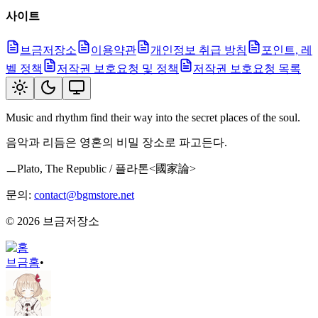
사이트
브금저장소
이용약관
개인정보 취급 방침
포인트, 레
벨 정책
저작권 보호요청 및 정책
저작권 보호요청 목록
Music and rhythm find their way into the secret places of the soul.
음악과 리듬은 영혼의 비밀 장소로 파고든다.
ㅡPlato, The Republic / 플라톤<國家論>
문의:
contact@bgmstore.net
©
2026
브금저장소
브금
홈
•