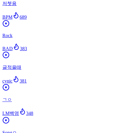
저쳇용
BPM
689
Rock
BAD
383
글적을때
cynic
381
ㄱㅇ
LM백영
348
Songㅇ