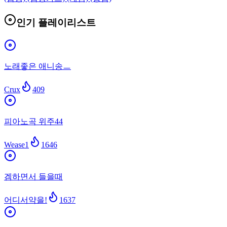
인기 플레이리스트
노래좋은 애니송ㅡ
Crux
409
피아노곡 위주44
Wease1
1646
겜하면서 들을때
어디서약을!
1637