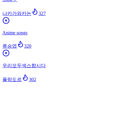
나카가와카논
327
Anime songs
류승엽
320
우리모두섹스합시다
플랑도르
302