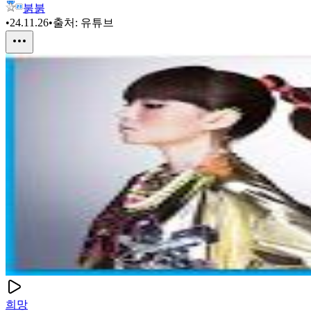
붉붉
•
24.11.26
•
출처:
유튜브
희망