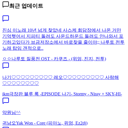
최근 업데이트
진심 이노래 10년 넘게 찾았네 사스케 회담장에서 나온 거만
기억햇어서 지피티 돌려도 사운드하운드 돌려도 안나와서 포
기하고있다가 브금저장소에서 바로찾을 줄이야;; 나루토 전투
노래 탑임 갠적으로..
ㅇㅇ
나루토 질풍전 OST - 카쿠즈 - (위엄, 진지, 전투)
나기♡♡♡♡♡♡♡♡♡ 레오♡♡♡♡♡♡♡♡♡ 사랑해
♡♡♡♡♡♡♡♡
ikm
극장판 블루 록 -EPISODE 나기- Stormy - Nissy × SKY-HI-
약원님^^
귀남오
Yak Won - Core (피아노, 위엄, Ez2dj)