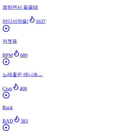
겜하면서 들을때
어디서약을!
1637
저쳇용
BPM
689
노래좋은 애니송ㅡ
Crux
409
Rock
BAD
383