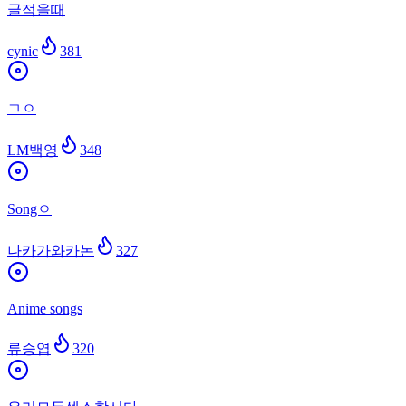
글적을때
cynic
381
ㄱㅇ
LM백영
348
Songㅇ
나카가와카논
327
Anime songs
류승엽
320