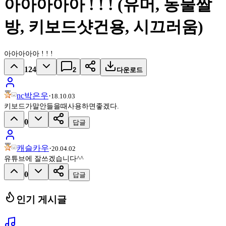
아아아아아 ! ! ! (유머, 동물짤
방, 키보드샷건용, 시끄러움)
아아아아아 ! ! !
124
2
다운로드
nc박은우
·
18.10.03
키보드가말안들을때사용하면좋겠다.
0
답글
캐슬카우
·
20.04.02
유튜브에 잘쓰겠습니다^^
0
답글
인기 게시글