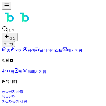
생성
로그인
홈
인기
탐색
플레이리스트
메시지함
컨텐츠
브금
짤
플래시게임
커뮤니티
공
c/공지사항
유
c/유머
자
c/자유게시판