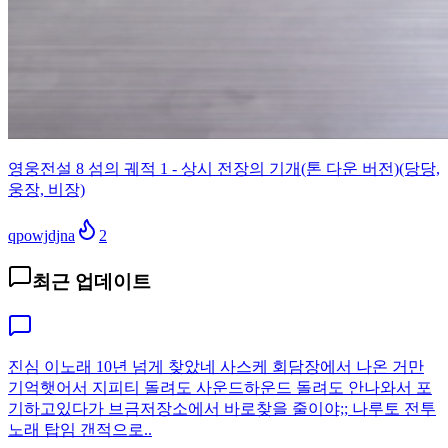
영웅전설 8 섬의 궤적 1 - 상시 전장의 기개(톤 다운 버전)(당당,
웅장, 비장)
qpowjdjna
2
최근 업데이트
진심 이노래 10년 넘게 찾았네 사스케 회담장에서 나온 거만
기억햇어서 지피티 돌려도 사운드하운드 돌려도 안나와서 포
기하고있다가 브금저장소에서 바로찾을 줄이야;; 나루토 전투
노래 탑임 갠적으로..