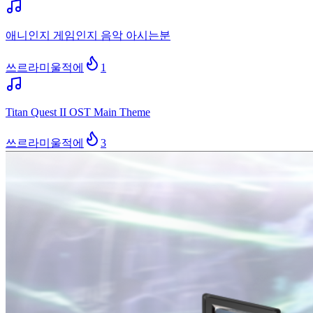
애니인지 게임인지 음악 아시는분
쓰르라미울적에
1
Titan Quest II OST Main Theme
쓰르라미울적에
3