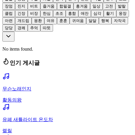
장엄
진지
비트
즐거움
합필갤
흥겨움
일상
고전
발랄
클럽
긴장
비장
한심
초조
흥함
애잔
심각
활기
웅장
아련
개드립
몽환
여유
훈훈
귀여움
달달
행복
자작곡
당당
경쾌
추억
따뜻
No items found.
인기 게시글
무슨노래인지
활동의왕
유폐 새틀라이트 온도차
렡릴