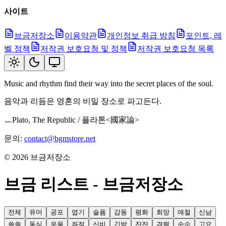
사이트
브금저장소
이용약관
개인정보 취급 방침
포인트, 레
벨 정책
저작권 보호요청 및 정책
저작권 보호요청 목록
Music and rhythm find their way into the secret places of the soul.
음악과 리듬은 영혼의 비밀 장소로 파고든다.
ㅡPlato, The Republic / 플라톤<國家論>
문의:
contact@bgmstore.net
©
2026
브금저장소
브금 리스트 - 브금저장소
전체
유머
공포
엽기
슬픔
감동
평화
희망
애절
신남
쓸쓸
동심
우울
좌절
신비
긴박
잔잔
격렬
순수
고요