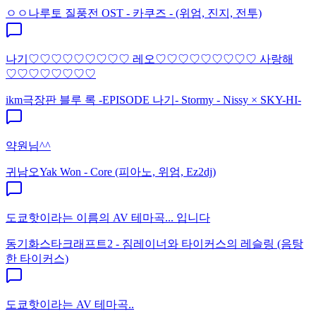
ㅇㅇ
나루토 질풍전 OST - 카쿠즈 - (위엄, 진지, 전투)
나기♡♡♡♡♡♡♡♡♡ 레오♡♡♡♡♡♡♡♡♡ 사랑해
♡♡♡♡♡♡♡♡
ikm
극장판 블루 록 -EPISODE 나기- Stormy - Nissy × SKY-HI-
약원님^^
귀남오
Yak Won - Core (피아노, 위엄, Ez2dj)
도쿄핫이라는 이름의 AV 테마곡... 입니다
동기화
스타크래프트2 - 짐레이너와 타이커스의 레슬링 (음탕
한 타이커스)
도쿄핫이라는 AV 테마곡..