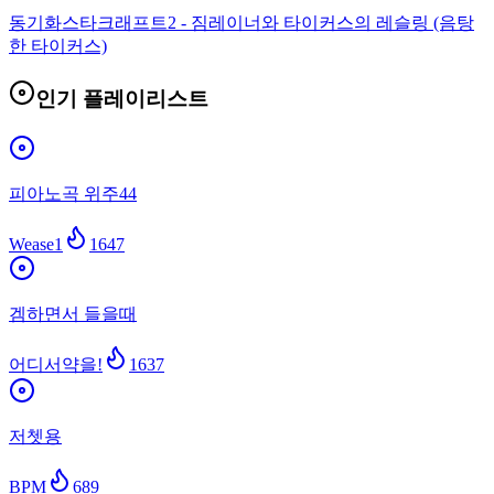
동기화
스타크래프트2 - 짐레이너와 타이커스의 레슬링 (음탕
한 타이커스)
인기 플레이리스트
피아노곡 위주44
Wease1
1647
겜하면서 들을때
어디서약을!
1637
저쳇용
BPM
689