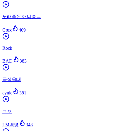
노래좋은 애니송ㅡ
Crux
409
Rock
BAD
383
글적을때
cynic
381
ㄱㅇ
LM백영
348