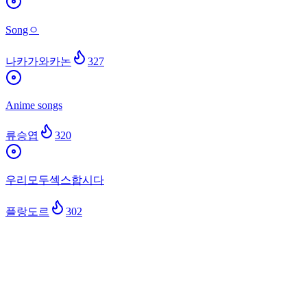
Songㅇ
나카가와카논
327
Anime songs
류승엽
320
우리모두섹스합시다
플랑도르
302