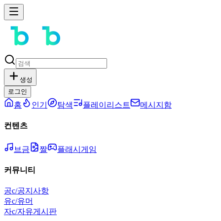
생성
로그인
홈
인기
탐색
플레이리스트
메시지함
컨텐츠
브금
짤
플래시게임
커뮤니티
공
c/공지사항
유
c/유머
자
c/자유게시판