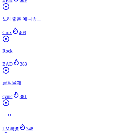
BPM
689
노래좋은 애니송ㅡ
Crux
409
Rock
BAD
383
글적을때
cynic
381
ㄱㅇ
LM백영
348