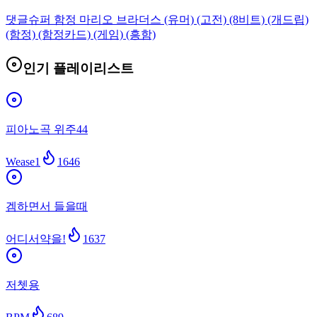
댓글
슈퍼 함정 마리오 브라더스 (유머) (고전) (8비트) (개드립)
(함정) (함정카드) (게임) (흥함)
인기 플레이리스트
피아노곡 위주44
Wease1
1646
겜하면서 들을때
어디서약을!
1637
저쳇용