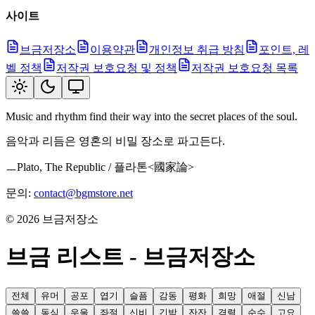
사이트
브금저장소
이용약관
개인정보 취급 방침
포인트, 레
벨 정책
저작권 보호요청 및 정책
저작권 보호요청 목록
Music and rhythm find their way into the secret places of the soul.
음악과 리듬은 영혼의 비밀 장소로 파고든다.
ㅡPlato, The Republic / 플라톤<國家論>
문의:
contact@bgmstore.net
©
2026
브금저장소
브금 리스트 - 브금저장소
전체
유머
공포
엽기
슬픔
감동
평화
희망
애절
신남
쓸쓸
동심
우울
좌절
신비
긴박
잔잔
격렬
순수
고요