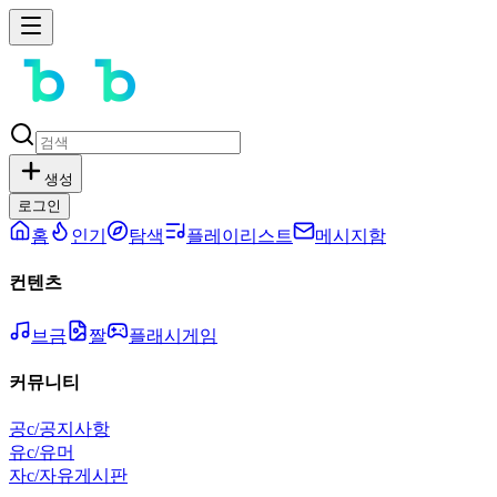
생성
로그인
홈
인기
탐색
플레이리스트
메시지함
컨텐츠
브금
짤
플래시게임
커뮤니티
공
c/공지사항
유
c/유머
자
c/자유게시판