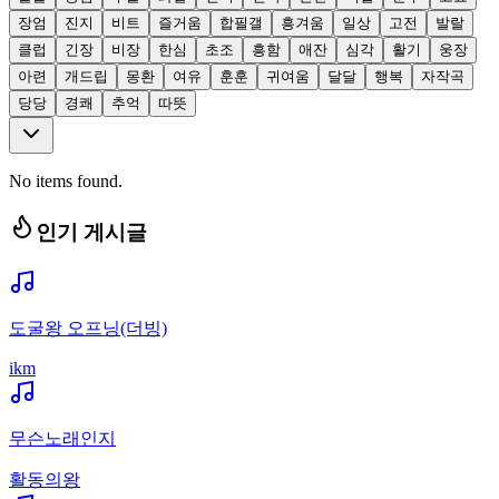
장엄
진지
비트
즐거움
합필갤
흥겨움
일상
고전
발랄
클럽
긴장
비장
한심
초조
흥함
애잔
심각
활기
웅장
아련
개드립
몽환
여유
훈훈
귀여움
달달
행복
자작곡
당당
경쾌
추억
따뜻
No items found.
인기 게시글
도굴왕 오프닝(더빙)
ikm
무슨노래인지
활동의왕