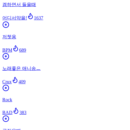
겜하면서 들을때
어디서약을!
1637
저쳇용
BPM
689
노래좋은 애니송ㅡ
Crux
409
Rock
BAD
383