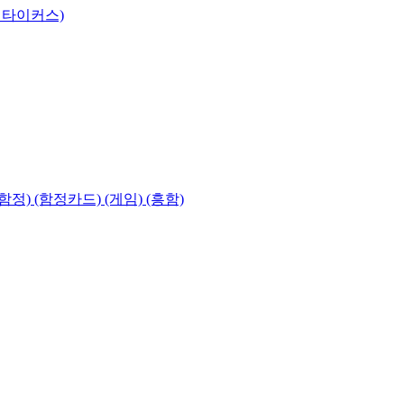
 타이커스)
함정) (함정카드) (게임) (흥함)