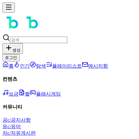
생성
로그인
홈
인기
탐색
플레이리스트
메시지함
컨텐츠
브금
짤
플래시게임
커뮤니티
공
c/공지사항
유
c/유머
자
c/자유게시판