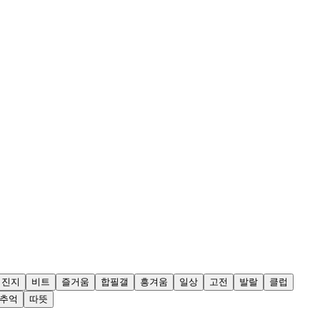
진지
비트
즐거움
합필갤
흥겨움
일상
고전
발랄
클럽
추억
따뜻