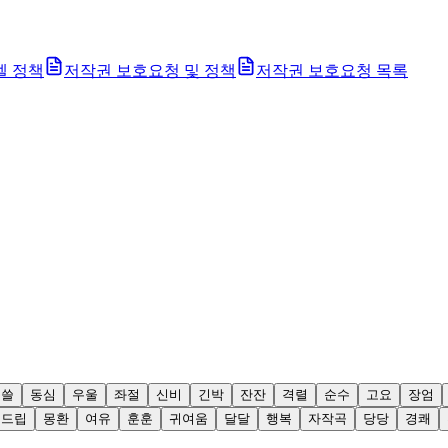
벨 정책
저작권 보호요청 및 정책
저작권 보호요청 목록
쓸쓸
동심
우울
좌절
신비
긴박
잔잔
격렬
순수
고요
장엄
개드립
몽환
여유
훈훈
귀여움
달달
행복
자작곡
당당
경쾌