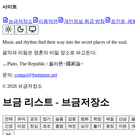
사이트
브금저장소
이용약관
개인정보 취급 방침
포인트, 레
Music and rhythm find their way into the secret places of the soul.
음악과 리듬은 영혼의 비밀 장소로 파고든다.
ㅡPlato, The Republic / 플라톤<國家論>
문의:
contact@bgmstore.net
©
2026
브금저장소
브금 리스트 - 브금저장소
전체
유머
공포
엽기
슬픔
감동
평화
희망
애절
신남
긴장
비장
한심
초조
흥함
애잔
심각
활기
웅장
아련