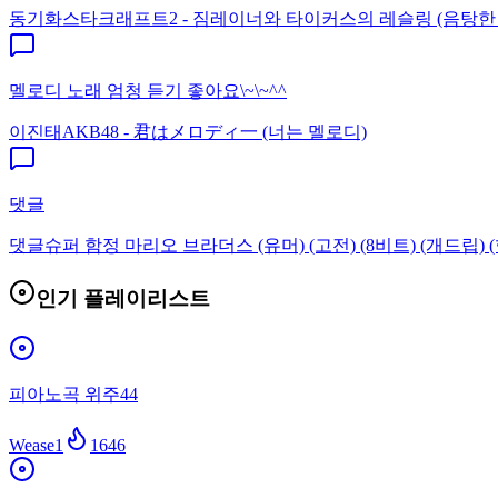
동기화
스타크래프트2 - 짐레이너와 타이커스의 레슬링 (음탕한
멜로디 노래 엄청 듣기 좋아요\~\~^^
이진태
AKB48 - 君はメロディ一 (너는 멜로디)
댓글
댓글
슈퍼 함정 마리오 브라더스 (유머) (고전) (8비트) (개드립) (
인기 플레이리스트
피아노곡 위주44
Wease1
1646