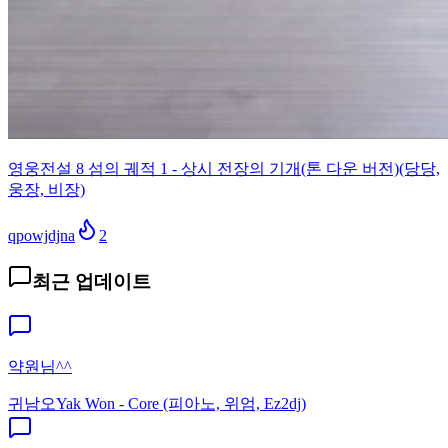
영웅전설 8 섬의 궤적 1 - 상시 전장의 기개(톤 다운 버전)(당당,
웅장, 비장)
qpowjdjna
2
최근 업데이트
약원님^^
귀남오
Yak Won - Core (피아노, 위엄, Ez2dj)