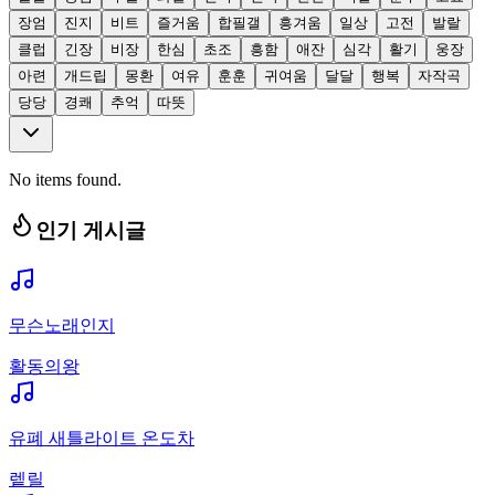
장엄
진지
비트
즐거움
합필갤
흥겨움
일상
고전
발랄
클럽
긴장
비장
한심
초조
흥함
애잔
심각
활기
웅장
아련
개드립
몽환
여유
훈훈
귀여움
달달
행복
자작곡
당당
경쾌
추억
따뜻
No items found.
인기 게시글
무슨노래인지
활동의왕
유폐 새틀라이트 온도차
렡릴