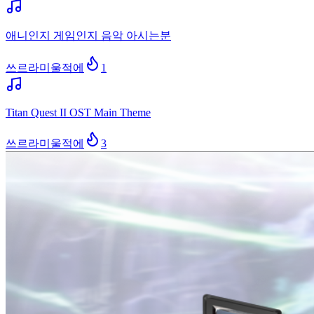
애니인지 게임인지 음악 아시는분
쓰르라미울적에
1
Titan Quest II OST Main Theme
쓰르라미울적에
3