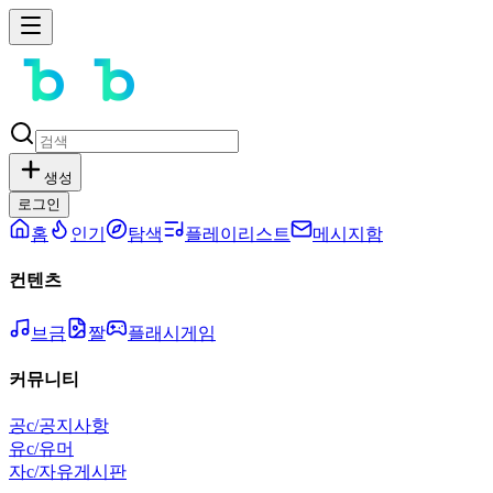
생성
로그인
홈
인기
탐색
플레이리스트
메시지함
컨텐츠
브금
짤
플래시게임
커뮤니티
공
c/공지사항
유
c/유머
자
c/자유게시판