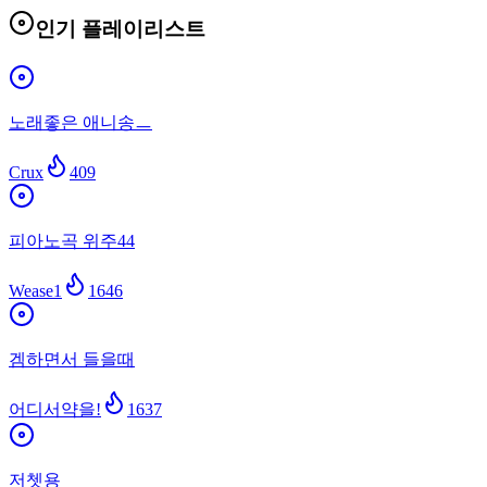
인기 플레이리스트
노래좋은 애니송ㅡ
Crux
409
피아노곡 위주44
Wease1
1646
겜하면서 들을때
어디서약을!
1637
저쳇용