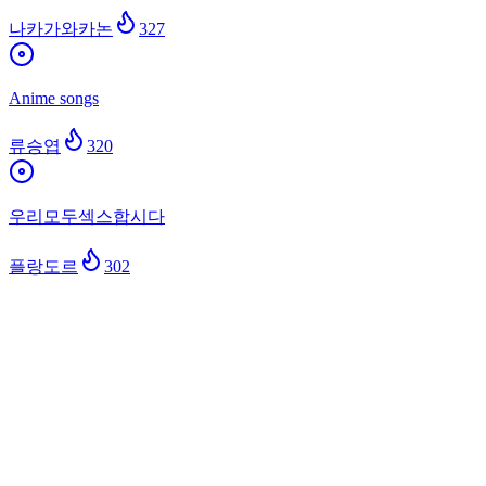
나카가와카논
327
Anime songs
류승엽
320
우리모두섹스합시다
플랑도르
302