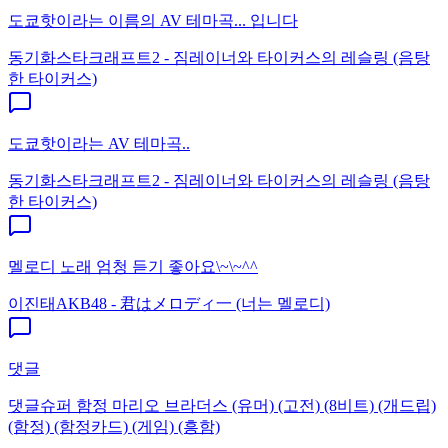
도쿄핫이라는 이름의 AV 테마곡... 입니다
동기화
스타크래프트2 - 짐레이너와 타이커스의 레슬링 (음탕
한 타이커스)
도쿄핫이라는 AV 테마곡..
동기화
스타크래프트2 - 짐레이너와 타이커스의 레슬링 (음탕
한 타이커스)
멜로디 노래 엄청 듣기 좋아요\~\~^^
이진태
AKB48 - 君はメロディ一 (너는 멜로디)
댓글
댓글
슈퍼 함정 마리오 브라더스 (유머) (고전) (8비트) (개드립)
(함정) (함정카드) (게임) (흥함)