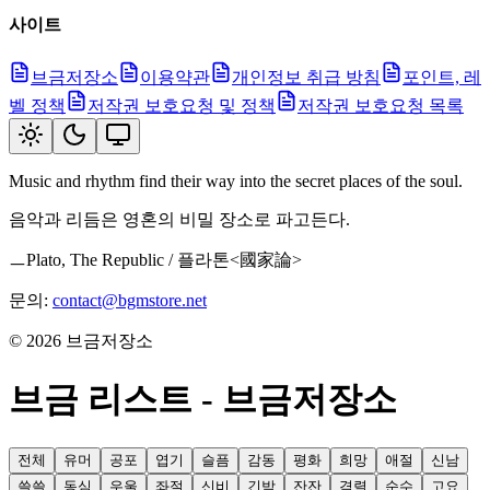
사이트
브금저장소
이용약관
개인정보 취급 방침
포인트, 레
벨 정책
저작권 보호요청 및 정책
저작권 보호요청 목록
Music and rhythm find their way into the secret places of the soul.
음악과 리듬은 영혼의 비밀 장소로 파고든다.
ㅡPlato, The Republic / 플라톤<國家論>
문의:
contact@bgmstore.net
©
2026
브금저장소
브금 리스트 - 브금저장소
전체
유머
공포
엽기
슬픔
감동
평화
희망
애절
신남
쓸쓸
동심
우울
좌절
신비
긴박
잔잔
격렬
순수
고요