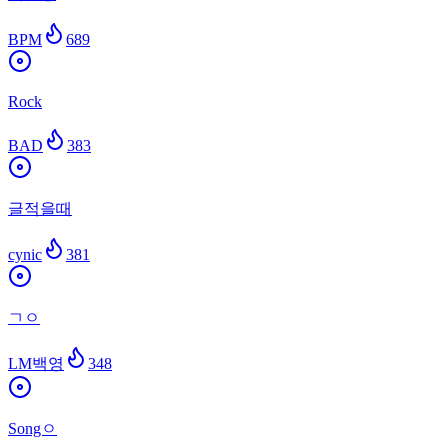
BPM
689
Rock
BAD
383
글적을때
cynic
381
ㄱㅇ
LM백영
348
Songㅇ