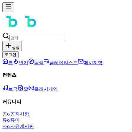
생성
로그인
홈
인기
탐색
플레이리스트
메시지함
컨텐츠
브금
짤
플래시게임
커뮤니티
공
c/공지사항
유
c/유머
자
c/자유게시판