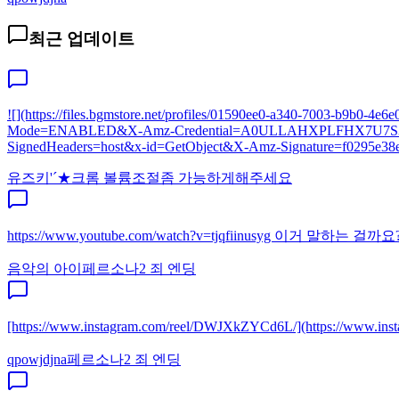
최근 업데이트
![](https://files.bgmstore.net/profiles/01590ee0-a340-7003-
Mode=ENABLED&X-Amz-Credential=A0ULLAHXPLFHX7U7S3SL%
SignedHeaders=host&x-id=GetObject&X-Amz-Signature=f0295e38e
유즈키'´★
크롬 볼륨조절좀 가능하게해주세요
https://www.youtube.com/watch?v=tjqfiinusyg 이거 말하
음악의 아이
페르소나2 죄 엔딩
[https://www.instagram.com/reel/DWJXkZYCd6L/](http
qpowjdjna
페르소나2 죄 엔딩