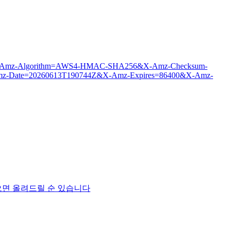
c.webp?X-Amz-Algorithm=AWS4-HMAC-SHA256&X-Amz-Checksum-
-Date=20260613T190744Z&X-Amz-Expires=86400&X-Amz-
건데 이게 맞으면 올려드릴 순 있습니다