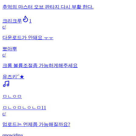
추억의 마스터 오브 판타지 다시 부활 한다.
크리크루
1
c/
다운로드가 안돼요 ㅜㅜ
뽀아뿌
c/
크롬 볼륨조절좀 가능하게해주세요
유즈키'´★
ㅁㄴㅇㅁ
ㅁㄴㅇㅁㄴㅇㄴㅁ11
c/
업로드는 언제쯤 가능해질까요?
qpowjdjna