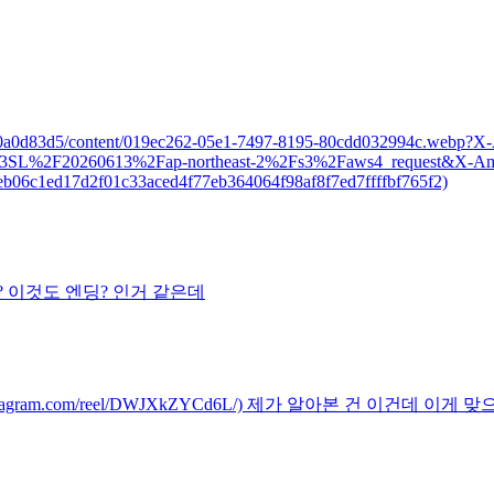
b9b0-4e6e0a0d83d5/content/019ec262-05e1-7497-8195-80cdd032994
2F20260613%2Fap-northeast-2%2Fs3%2Faws4_request&X-Amz
b06c1ed17d2f01c33aced4f77eb364064f98af8f7ed7ffffbf765f2)
는 걸까요? 이것도 엔딩? 인거 같은데
s://www.instagram.com/reel/DWJXkZYCd6L/) 제가 알아본 건 이