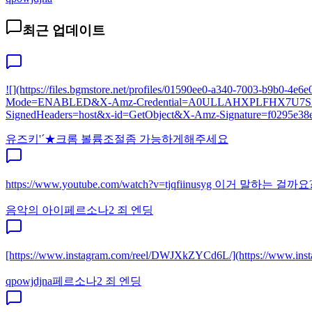
최근 업데이트
![](https://files.bgmstore.net/profiles/01590ee0-a340-7003-
Mode=ENABLED&X-Amz-Credential=A0ULLAHXPLFHX7U7S3SL%
SignedHeaders=host&x-id=GetObject&X-Amz-Signature=f0295e38e
유즈키'´★
크롬 볼륨조절좀 가능하게해주세요
https://www.youtube.com/watch?v=tjqfiinusyg 이거 말하
음악의 아이
페르소나2 죄 엔딩
[https://www.instagram.com/reel/DWJXkZYCd6L/](http
qpowjdjna
페르소나2 죄 엔딩