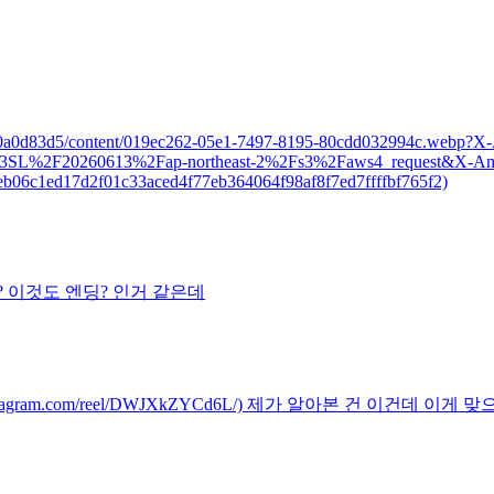
b9b0-4e6e0a0d83d5/content/019ec262-05e1-7497-8195-80cdd032994
2F20260613%2Fap-northeast-2%2Fs3%2Faws4_request&X-Amz
b06c1ed17d2f01c33aced4f77eb364064f98af8f7ed7ffffbf765f2)
는 걸까요? 이것도 엔딩? 인거 같은데
s://www.instagram.com/reel/DWJXkZYCd6L/) 제가 알아본 건 이