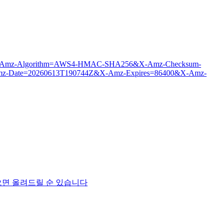
c.webp?X-Amz-Algorithm=AWS4-HMAC-SHA256&X-Amz-Checksum-
-Date=20260613T190744Z&X-Amz-Expires=86400&X-Amz-
건데 이게 맞으면 올려드릴 순 있습니다