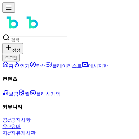
생성
로그인
홈
인기
탐색
플레이리스트
메시지함
컨텐츠
브금
짤
플래시게임
커뮤니티
공
c/공지사항
유
c/유머
자
c/자유게시판