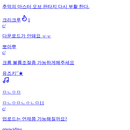
추억의 마스터 오브 판타지 다시 부활 한다.
크리크루
1
c/
다운로드가 안돼요 ㅜㅜ
뽀아뿌
c/
크롬 볼륨조절좀 가능하게해주세요
유즈키'´★
ㅁㄴㅇㅁ
ㅁㄴㅇㅁㄴㅇㄴㅁ11
c/
업로드는 언제쯤 가능해질까요?
qpowjdjna