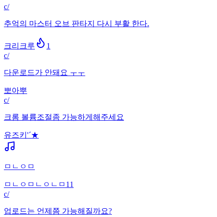
c/
추억의 마스터 오브 판타지 다시 부활 한다.
크리크루
1
c/
다운로드가 안돼요 ㅜㅜ
뽀아뿌
c/
크롬 볼륨조절좀 가능하게해주세요
유즈키'´★
ㅁㄴㅇㅁ
ㅁㄴㅇㅁㄴㅇㄴㅁ11
c/
업로드는 언제쯤 가능해질까요?