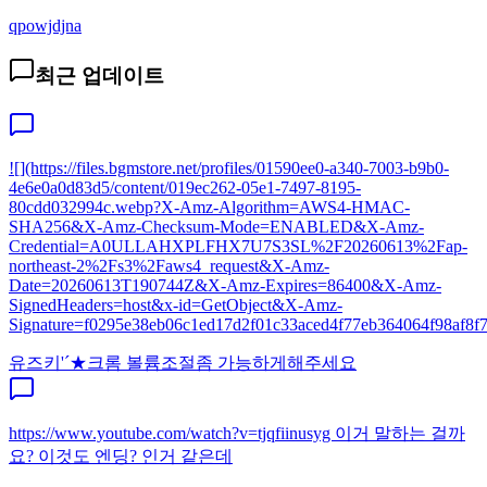
qpowjdjna
최근 업데이트
![](https://files.bgmstore.net/profiles/01590ee0-a340-7003-b9b0-
4e6e0a0d83d5/content/019ec262-05e1-7497-8195-
80cdd032994c.webp?X-Amz-Algorithm=AWS4-HMAC-
SHA256&X-Amz-Checksum-Mode=ENABLED&X-Amz-
Credential=A0ULLAHXPLFHX7U7S3SL%2F20260613%2Fap-
northeast-2%2Fs3%2Faws4_request&X-Amz-
Date=20260613T190744Z&X-Amz-Expires=86400&X-Amz-
SignedHeaders=host&x-id=GetObject&X-Amz-
Signature=f0295e38eb06c1ed17d2f01c33aced4f77eb364064f98af8f7e
유즈키'´★
크롬 볼륨조절좀 가능하게해주세요
https://www.youtube.com/watch?v=tjqfiinusyg 이거 말하는 걸까
요? 이것도 엔딩? 인거 같은데