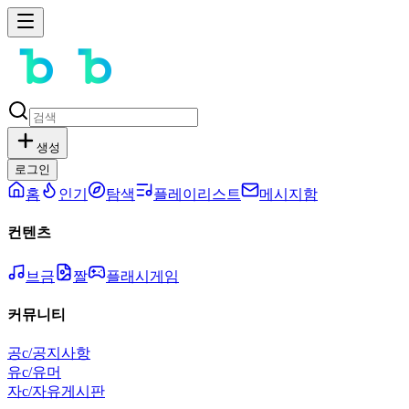
생성
로그인
홈
인기
탐색
플레이리스트
메시지함
컨텐츠
브금
짤
플래시게임
커뮤니티
공
c/공지사항
유
c/유머
자
c/자유게시판