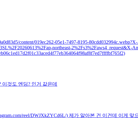
b9b0-4e6e0a0d83d5/content/019ec262-05e1-7497-8195-80cdd032994
2F20260613%2Fap-northeast-2%2Fs3%2Faws4_request&X-Amz
b06c1ed17d2f01c33aced4f77eb364064f98af8f7ed7ffffbf765f2)
는 걸까요? 이것도 엔딩? 인거 같은데
s://www.instagram.com/reel/DWJXkZYCd6L/) 제가 알아본 건 이