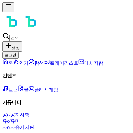
생성
로그인
홈
인기
탐색
플레이리스트
메시지함
컨텐츠
브금
짤
플래시게임
커뮤니티
공
c/공지사항
유
c/유머
자
c/자유게시판