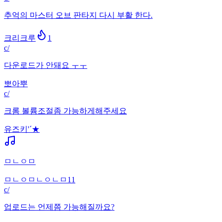
추억의 마스터 오브 판타지 다시 부활 한다.
크리크루
1
c/
다운로드가 안돼요 ㅜㅜ
뽀아뿌
c/
크롬 볼륨조절좀 가능하게해주세요
유즈키'´★
ㅁㄴㅇㅁ
ㅁㄴㅇㅁㄴㅇㄴㅁ11
c/
업로드는 언제쯤 가능해질까요?