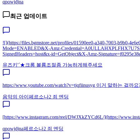
qpowjdjna
최근 업데이트
![](https://files.bgmstore.net/profiles/01590ee0-a340-7003-
Mode=ENABLED&X-Amz-Credential=A0ULLAHXPLFHX7U7S3SL%
SignedHeaders=host&x-id=GetObject&X-Amz-Signature=f0295e38e
유즈키'´★
크롬 볼륨조절좀 가능하게해주세요
https://www.youtube.com/watch?v=tjqfiinusyg 이거 말하
음악의 아이
페르소나2 죄 엔딩
[https://www.instagram.com/reel/DWJXkZYCd6L/](http
qpowjdjna
페르소나2 죄 엔딩