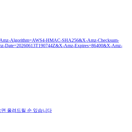
c.webp?X-Amz-Algorithm=AWS4-HMAC-SHA256&X-Amz-Checksum-
-Date=20260613T190744Z&X-Amz-Expires=86400&X-Amz-
건데 이게 맞으면 올려드릴 순 있습니다