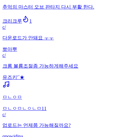
추억의 마스터 오브 판타지 다시 부활 한다.
크리크루
1
c/
다운로드가 안돼요 ㅜㅜ
뽀아뿌
c/
크롬 볼륨조절좀 가능하게해주세요
유즈키'´★
ㅁㄴㅇㅁ
ㅁㄴㅇㅁㄴㅇㄴㅁ11
c/
업로드는 언제쯤 가능해질까요?
qpowjdjna