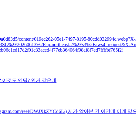
b9b0-4e6e0a0d83d5/content/019ec262-05e1-7497-8195-80cdd032994
2F20260613%2Fap-northeast-2%2Fs3%2Faws4_request&X-Amz
b06c1ed17d2f01c33aced4f77eb364064f98af8f7ed7ffffbf765f2)
는 걸까요? 이것도 엔딩? 인거 같은데
s://www.instagram.com/reel/DWJXkZYCd6L/) 제가 알아본 건 이