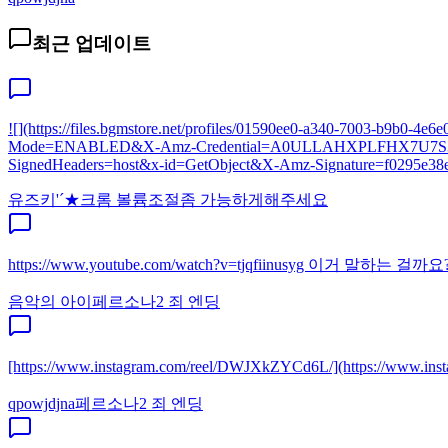
최근 업데이트
![](https://files.bgmstore.net/profiles/01590ee0-a340-7003-
Mode=ENABLED&X-Amz-Credential=A0ULLAHXPLFHX7U7S3SL%
SignedHeaders=host&x-id=GetObject&X-Amz-Signature=f0295e38e
유즈키'´★
크롬 볼륨조절좀 가능하게해주세요
https://www.youtube.com/watch?v=tjqfiinusyg 이거 말하
음악의 아이
페르소나2 죄 엔딩
[https://www.instagram.com/reel/DWJXkZYCd6L/](http
qpowjdjna
페르소나2 죄 엔딩