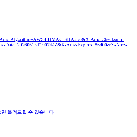
c.webp?X-Amz-Algorithm=AWS4-HMAC-SHA256&X-Amz-Checksum-
-Date=20260613T190744Z&X-Amz-Expires=86400&X-Amz-
건데 이게 맞으면 올려드릴 순 있습니다