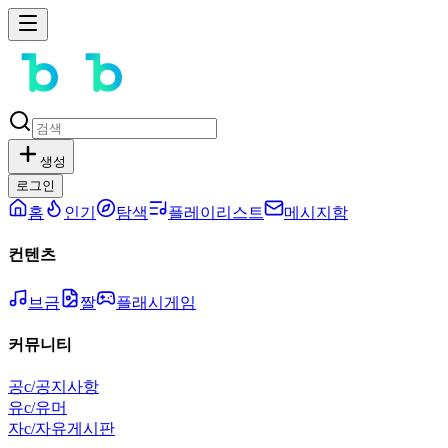
생성
로그인
홈
인기
탐색
플레이리스트
메시지함
컨텐츠
브금
짤
플래시게임
커뮤니티
공
c/공지사항
유
c/유머
자
c/자유게시판