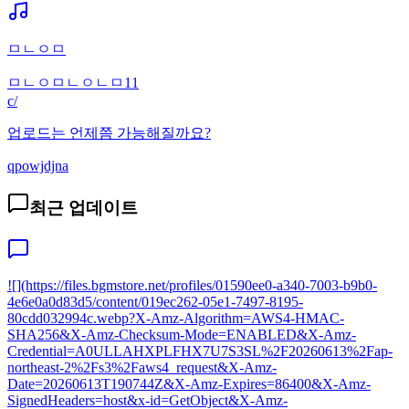
ㅁㄴㅇㅁ
ㅁㄴㅇㅁㄴㅇㄴㅁ11
c/
업로드는 언제쯤 가능해질까요?
qpowjdjna
최근 업데이트
![](https://files.bgmstore.net/profiles/01590ee0-a340-7003-b9b0-
4e6e0a0d83d5/content/019ec262-05e1-7497-8195-
80cdd032994c.webp?X-Amz-Algorithm=AWS4-HMAC-
SHA256&X-Amz-Checksum-Mode=ENABLED&X-Amz-
Credential=A0ULLAHXPLFHX7U7S3SL%2F20260613%2Fap-
northeast-2%2Fs3%2Faws4_request&X-Amz-
Date=20260613T190744Z&X-Amz-Expires=86400&X-Amz-
SignedHeaders=host&x-id=GetObject&X-Amz-