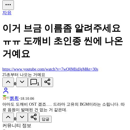
자유
이거 브금 이름좀 알려주세요
ㅠㅠ 도깨비 초인종 씬에 나온
거예요
https://www.youtube.com/watch?v=7wQ0MlidJgM&t=30s
25초부터 나오는 거예요
0
1
퀡휛
·
18.10.06
아마도 도깨비 OST 겠죠..... 드라마 고유의 BGM이라는 소립니다. 따
로 음원이 발매된 건 없는 거 같은데.
0
답글
커뮤니티 정보