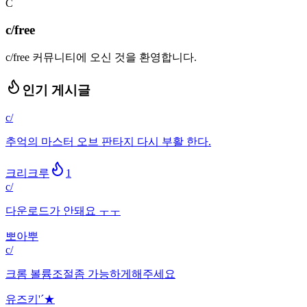
C
c/free
c/free 커뮤니티에 오신 것을 환영합니다.
인기 게시글
c/
추억의 마스터 오브 판타지 다시 부활 한다.
크리크루
1
c/
다운로드가 안돼요 ㅜㅜ
뽀아뿌
c/
크롬 볼륨조절좀 가능하게해주세요
유즈키'´★