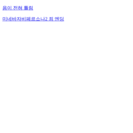
음이 전혀 틀림
미네바자비
페르소나2 죄 엔딩