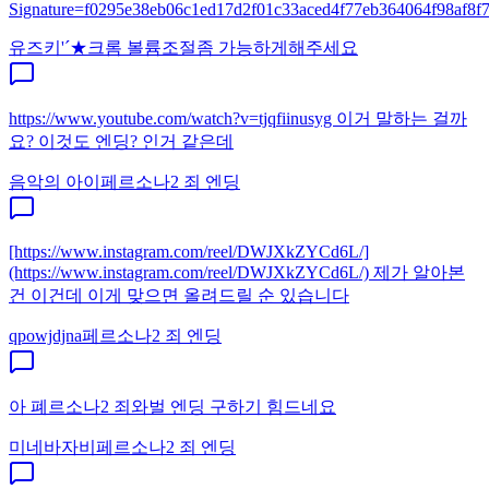
Signature=f0295e38eb06c1ed17d2f01c33aced4f77eb364064f98af8f7e
유즈키'´★
크롬 볼륨조절좀 가능하게해주세요
https://www.youtube.com/watch?v=tjqfiinusyg 이거 말하는 걸까
요? 이것도 엔딩? 인거 같은데
음악의 아이
페르소나2 죄 엔딩
[https://www.instagram.com/reel/DWJXkZYCd6L/]
(https://www.instagram.com/reel/DWJXkZYCd6L/) 제가 알아본
건 이건데 이게 맞으면 올려드릴 순 있습니다
qpowjdjna
페르소나2 죄 엔딩
아 폐르소나2 죄와벌 엔딩 구하기 힘드네요
미네바자비
페르소나2 죄 엔딩