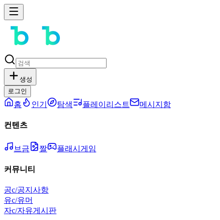
생성
로그인
홈
인기
탐색
플레이리스트
메시지함
컨텐츠
브금
짤
플래시게임
커뮤니티
공
c/공지사항
유
c/유머
자
c/자유게시판