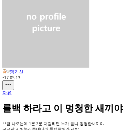
영기신
•
17.05.13
자유
롤백 하라고 이 멍청한 새끼야
브금 나오는데 1분 2분 처걸리면 누가 듣냐 멍청한새끼야
구글광고 처눌러줄테니까 롤백좀해라 제발