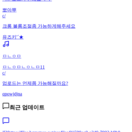
뽀아뿌
c/
크롬 볼륨조절좀 가능하게해주세요
유즈키'´★
ㅁㄴㅇㅁ
ㅁㄴㅇㅁㄴㅇㄴㅁ11
c/
업로드는 언제쯤 가능해질까요?
qpowjdjna
최근 업데이트