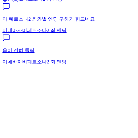
아 폐르소나2 죄와벌 엔딩 구하기 힘드네요
미네바자비
페르소나2 죄 엔딩
음이 전혀 틀림
미네바자비
페르소나2 죄 엔딩