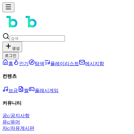
생성
로그인
홈
인기
탐색
플레이리스트
메시지함
컨텐츠
브금
짤
플래시게임
커뮤니티
공
c/공지사항
유
c/유머
자
c/자유게시판