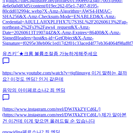
![](https://files.bgmstore.net/profiles/01590ee0-a340-7003-b9b0-
4e6e0a0d83d5/content/019ec262-05e1-7497-8195-
80cdd032994c.webp?X-Amz-Algorithm=AWS4-HMAC-
SHA256&X-Amz-Checksum-Mode=ENABLED&X-Amz-
Credential=A0ULLAHXPLFHX7U7S3SL%2F20260613%2Fap-
northeast-2%2Fs3%2Faws4_request&X-Amz-
Date=20260613T190744Z&X-Amz-Expires=86400&X-Amz-
SignedHeaders=host&x-id=GetObject&X-Amz-
Signature=f0295e38eb06c1ed17d2f01c33aced4f77eb364064f98af8f7e
유즈키'´★
크롬 볼륨조절좀 가능하게해주세요
https://www.youtube.com/watch?v=tjqfiinusyg 이거 말하는 걸까
요? 이것도 엔딩? 인거 같은데
음악의 아이
페르소나2 죄 엔딩
[https://www.instagram.com/reel/DWJXkZYCd6L/]
(https://www.instagram.com/reel/DWJXkZYCd6L/) 제가 알아본
건 이건데 이게 맞으면 올려드릴 순 있습니다
qpowjdjna
페르소나2 죄 엔딩