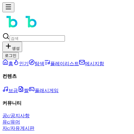
생성
로그인
홈
인기
탐색
플레이리스트
메시지함
컨텐츠
브금
짤
플래시게임
커뮤니티
공
c/공지사항
유
c/유머
자
c/자유게시판