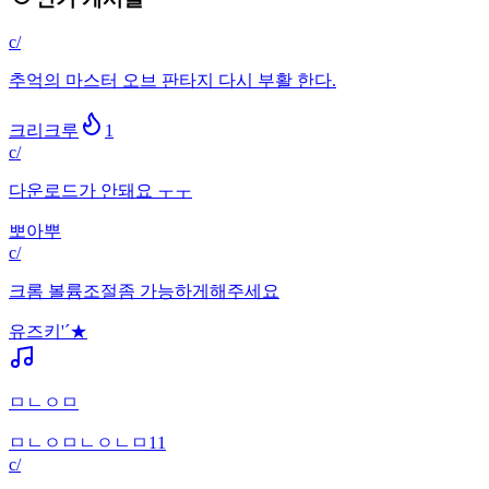
c/
추억의 마스터 오브 판타지 다시 부활 한다.
크리크루
1
c/
다운로드가 안돼요 ㅜㅜ
뽀아뿌
c/
크롬 볼륨조절좀 가능하게해주세요
유즈키'´★
ㅁㄴㅇㅁ
ㅁㄴㅇㅁㄴㅇㄴㅁ11
c/