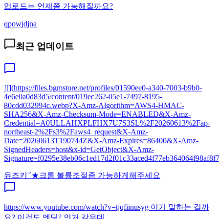
업로드는 언제쯤 가능해질까요?
qpowjdjna
최근 업데이트
![](https://files.bgmstore.net/profiles/01590ee0-a340-7003-b9b0-
4e6e0a0d83d5/content/019ec262-05e1-7497-8195-
80cdd032994c.webp?X-Amz-Algorithm=AWS4-HMAC-
SHA256&X-Amz-Checksum-Mode=ENABLED&X-Amz-
Credential=A0ULLAHXPLFHX7U7S3SL%2F20260613%2Fap-
northeast-2%2Fs3%2Faws4_request&X-Amz-
Date=20260613T190744Z&X-Amz-Expires=86400&X-Amz-
SignedHeaders=host&x-id=GetObject&X-Amz-
Signature=f0295e38eb06c1ed17d2f01c33aced4f77eb364064f98af8f7e
유즈키'´★
크롬 볼륨조절좀 가능하게해주세요
https://www.youtube.com/watch?v=tjqfiinusyg 이거 말하는 걸까
요? 이것도 엔딩? 인거 같은데